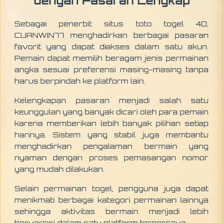
dengan Pasaran Lengkap
Sebagai penerbit situs toto togel 4D,
CUANWIN77 menghadirkan berbagai pasaran
favorit yang dapat diakses dalam satu akun.
Pemain dapat memilih beragam jenis permainan
angka sesuai preferensi masing-masing tanpa
harus berpindah ke platform lain.
Kelengkapan pasaran menjadi salah satu
keunggulan yang banyak dicari oleh para pemain
karena memberikan lebih banyak pilihan setiap
harinya. Sistem yang stabil juga membantu
menghadirkan pengalaman bermain yang
nyaman dengan proses pemasangan nomor
yang mudah dilakukan.
Selain permainan togel, pengguna juga dapat
menikmati berbagai kategori permainan lainnya
sehingga aktivitas bermain menjadi lebih
bervariasi dalam satu platform terpercaya.