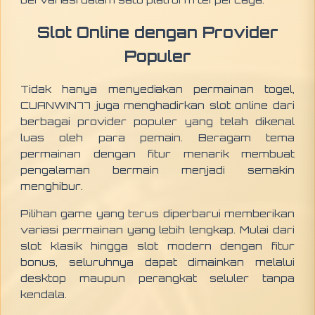
Slot Online dengan Provider
Populer
Tidak hanya menyediakan permainan togel,
CUANWIN77 juga menghadirkan slot online dari
berbagai provider populer yang telah dikenal
luas oleh para pemain. Beragam tema
permainan dengan fitur menarik membuat
pengalaman bermain menjadi semakin
menghibur.
Pilihan game yang terus diperbarui memberikan
variasi permainan yang lebih lengkap. Mulai dari
slot klasik hingga slot modern dengan fitur
bonus, seluruhnya dapat dimainkan melalui
desktop maupun perangkat seluler tanpa
kendala.