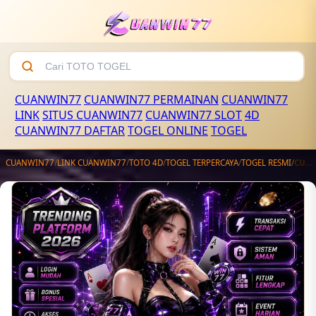
CUANWIN77
CUANWIN77 PERMAINAN
CUANWIN77
LINK
SITUS CUANWIN77
CUANWIN77 SLOT
4D
CUANWIN77 DAFTAR
TOGEL ONLINE
TOGEL
CUANWIN77
/
LINK CUANWIN77
/
TOTO 4D
/
TOGEL TERPERCAYA
/
TOGEL RESMI
/
CUANWIN77 | Alternatif Bandar Toto Online Terpercaya Dengan Result Tercepat