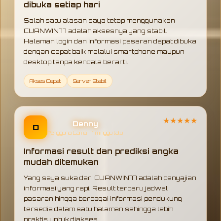
dibuka setiap hari
Salah satu alasan saya tetap menggunakan
CUANWIN77 adalah aksesnya yang stabil.
Halaman login dan informasi pasaran dapat dibuka
dengan cepat baik melalui smartphone maupun
desktop tanpa kendala berarti.
Akses Cepat
Server Stabil
★★★★★
Denny
D
Pengguna Lama • 1 minggu lalu
Informasi result dan prediksi angka
mudah ditemukan
Yang saya suka dari CUANWIN77 adalah penyajian
informasi yang rapi. Result terbaru jadwal
pasaran hingga berbagai informasi pendukung
tersedia dalam satu halaman sehingga lebih
praktis untuk diakses.