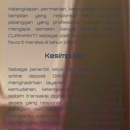
Kelengkapan permainan, kemudahan transaksi,
tampilan yang responsif, dan pelayanan
pelanggan yang profesional menjadi alasan
mengapa semakin banyak pemain memilih
CUANWIN77 sebagai platform permainan online
favorit mereka di tahun 2026.
Kesimpulan
Sebagai penerbit situs toto togel 4D dan slot
online deposit QRIS 2026, CUANWIN77
menghadirkan layanan yang mengutamakan
kemudahan, kelengkapan permainan, serta
sistem transaksi digital yang praktis. Didukung
akses yang responsif, pilihan permainan yang
beragam, dan layanan pelanggan yang siap
membantu, platform ini menjadi pilihan tepat bagi
pemain yang menginginkan pengalaman bermain
online dalam satu akun dengan proses yang