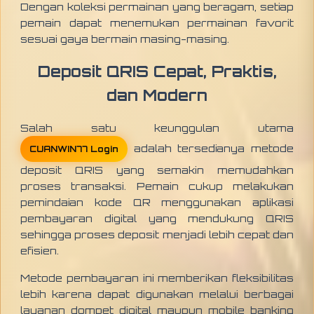
Dengan koleksi permainan yang beragam, setiap
pemain dapat menemukan permainan favorit
sesuai gaya bermain masing-masing.
Deposit QRIS Cepat, Praktis,
dan Modern
Salah satu keunggulan utama
adalah tersedianya metode
CUANWIN77 Login
deposit QRIS yang semakin memudahkan
proses transaksi. Pemain cukup melakukan
pemindaian kode QR menggunakan aplikasi
pembayaran digital yang mendukung QRIS
sehingga proses deposit menjadi lebih cepat dan
efisien.
Metode pembayaran ini memberikan fleksibilitas
lebih karena dapat digunakan melalui berbagai
layanan dompet digital maupun mobile banking