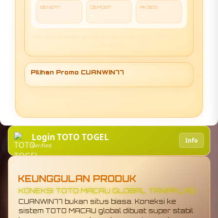
BENEFIT
DEPOSIT
AKSES
-
-
-
HOT! Bonus menarik permainan seru khusus untuk pemain baru
CUANWIN77.
Pilihan Promo CUANWIN77
CUANWIN77 menghadirkan bonus menarik akses cepat dan
permainan seru untuk pemain baru.
Login TOTO TOGEL
Info
Verified
KEUNGGULAN PRODUK
KONEKSI TOTO MACAU GLOBAL TANPA LAG
CUANWIN77 bukan situs biasa. Koneksi ke
sistem TOTO MACAU global dibuat super stabil