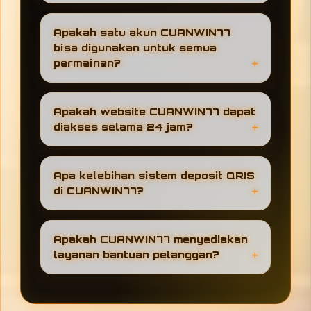
Apakah satu akun CUANWIN77
bisa digunakan untuk semua
permainan?
Apakah website CUANWIN77 dapat
diakses selama 24 jam?
Apa kelebihan sistem deposit QRIS
di CUANWIN77?
Apakah CUANWIN77 menyediakan
layanan bantuan pelanggan?