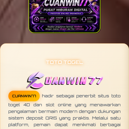
TOTO TOGEL
hadir sebagai penerbit situs toto
CUANWIN77
togel 4D dan slot online yang menawarkan
pengalaman bermain modern dengan dukungan
sistem deposit QRIS yang praktis. Melalui satu
platform, pemain dapat menikmati berbagai