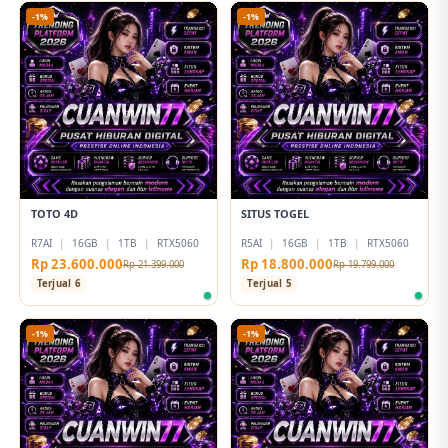
-1%
-1%
TOTO 4D
SITUS TOGEL
R7AI
|
16GB
|
1TB
|
RTX5060
R5AI
|
16GB
|
1TB
|
RTX5060
Rp 23.600.000
Rp 18.800.000
Rp 21.399.000
Rp 19.799.000
Terjual 6
Terjual 5
-1%
-1%