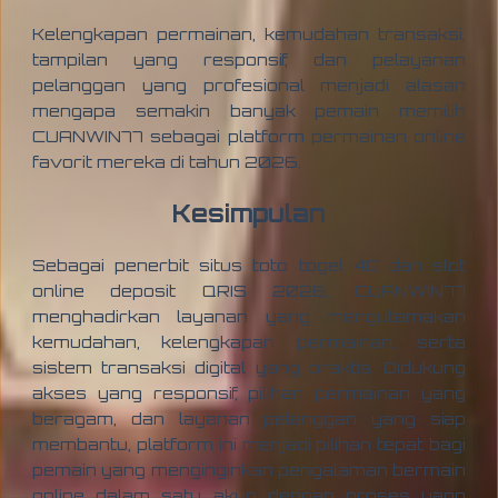
Kelengkapan permainan, kemudahan transaksi,
tampilan yang responsif, dan pelayanan
pelanggan yang profesional menjadi alasan
mengapa semakin banyak pemain memilih
CUANWIN77 sebagai platform permainan online
favorit mereka di tahun 2026.
Kesimpulan
Sebagai penerbit situs toto togel 4D dan slot
online deposit QRIS 2026, CUANWIN77
menghadirkan layanan yang mengutamakan
kemudahan, kelengkapan permainan, serta
sistem transaksi digital yang praktis. Didukung
akses yang responsif, pilihan permainan yang
beragam, dan layanan pelanggan yang siap
membantu, platform ini menjadi pilihan tepat bagi
pemain yang menginginkan pengalaman bermain
online dalam satu akun dengan proses yang