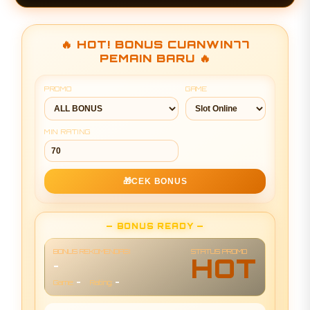
🔥 HOT! BONUS CUANWIN77
PEMAIN BARU 🔥
PROMO
GAME
MIN RATING
🎁
CEK BONUS
— BONUS READY —
BONUS REKOMENDASI
STATUS PROMO
HOT
-
-
-
Game:
Rating: