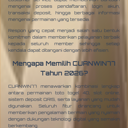
mengenai proses pendaftaran, login akun,
transaksi deposit, hingga berbagai informasi
mengenai permainan yang tersedia.
Respon yang cepat menjadi salah satu bentuk
komitmen dalam memberikan pelayanan terbaik
kepada seluruh member sehingga setiap
kendala dapat ditangani dengan lebih efisien.
Mengapa Memilih CUANWIN77
Tahun 2026?
CUANWIN77 menawarkan kombinasi lengkap
antara permainan toto togel 4D, slot online,
sistem deposit QRIS, serta layanan yang mudah
digunakan. Seluruh fitur dirancang untuk
memberikan pengalaman bermain yang nyaman
dengan dukungan teknologi digital yang semakin
berkembang.