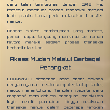
yang telah terintegrasi dengan QRIS. Hal
tersebut membuat proses transaksi menjadi
lebih praktis tanpa perlu melakukan transfer
manual.
Dengan sistem pembayaran yang modern,
pemain dapat langsung menikmati permainan
favorit mereka setelah proses transaksi
berhasil dilakukan.
Akses Mudah Melalui Berbagai
Perangkat
CUANWIN77 dirancang agar dapat diakses
dengan nyaman melalui komputer, laptop, tablet,
maupun smartphone. Tampilan website yang
responsif memudahkan pengguna melakukan
login, memilih permainan, hingga melakukan
transaksi hanya dalam beberapa langkah