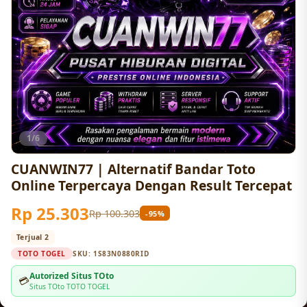
1/6
CUANWIN77 | Alternatif Bandar Toto
Online Terpercaya Dengan Result Tercepat
Rp 25.303
Rp 100.303
-95%
Terjual 2
TOTO TOGEL
SKU:
1S83N0880RID
Autorized Situs TOto
💳
Situs TOto TOTO TOGEL