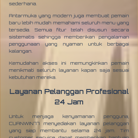
sederhana.
Antarmuka yang modern juga membuat pemain
baru lebih mudah memahami seluruh menu yang
tersedia. Semua fitur telah disusun secara
sistematis sehingga memberikan pengalaman
penggunaan yang nyaman untuk berbagai
kalangan.
Kemudahan akses ini memungkinkan pemain
menikmati seluruh layanan kapan saja sesuai
kebutuhan mereka.
Layanan Pelanggan Profesional
24 Jam
Untuk menjaga kenyamanan pengguna,
CUANWIN77 menyediakan layanan pelanggan
yang siap membantu selama 24 jam. Tim
customer service dapat memberikan bantuan