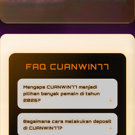
sederhana dan nyaman.
FAQ CUANWIN77
Mengapa CUANWIN77 menjadi
pilihan banyak pemain di tahun
2026?
Bagaimana cara melakukan deposit
di CUANWIN77?