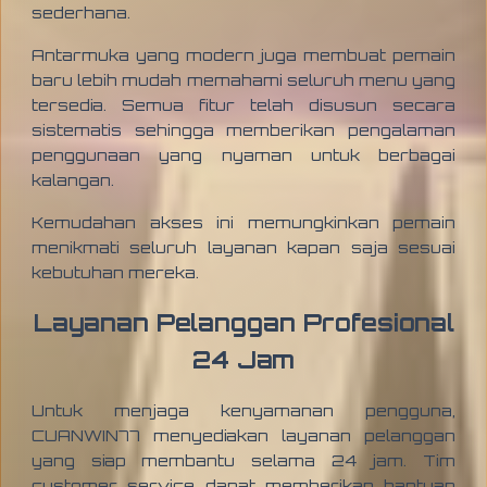
sederhana.
Antarmuka yang modern juga membuat pemain
baru lebih mudah memahami seluruh menu yang
tersedia. Semua fitur telah disusun secara
sistematis sehingga memberikan pengalaman
penggunaan yang nyaman untuk berbagai
kalangan.
Kemudahan akses ini memungkinkan pemain
menikmati seluruh layanan kapan saja sesuai
kebutuhan mereka.
Layanan Pelanggan Profesional
24 Jam
Untuk menjaga kenyamanan pengguna,
CUANWIN77 menyediakan layanan pelanggan
yang siap membantu selama 24 jam. Tim
customer service dapat memberikan bantuan