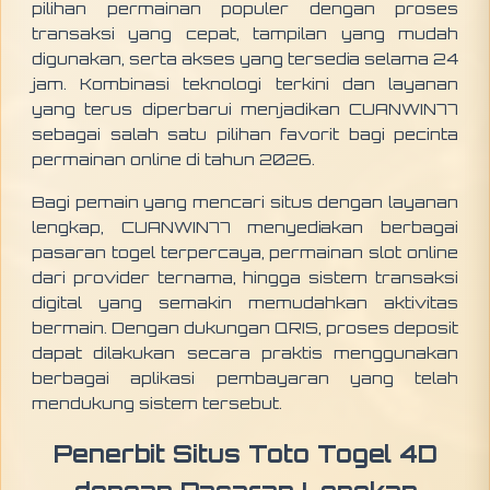
pilihan permainan populer dengan proses
transaksi yang cepat, tampilan yang mudah
digunakan, serta akses yang tersedia selama 24
jam. Kombinasi teknologi terkini dan layanan
yang terus diperbarui menjadikan CUANWIN77
sebagai salah satu pilihan favorit bagi pecinta
permainan online di tahun 2026.
Bagi pemain yang mencari situs dengan layanan
lengkap, CUANWIN77 menyediakan berbagai
pasaran togel terpercaya, permainan slot online
dari provider ternama, hingga sistem transaksi
digital yang semakin memudahkan aktivitas
bermain. Dengan dukungan QRIS, proses deposit
dapat dilakukan secara praktis menggunakan
berbagai aplikasi pembayaran yang telah
mendukung sistem tersebut.
Penerbit Situs Toto Togel 4D