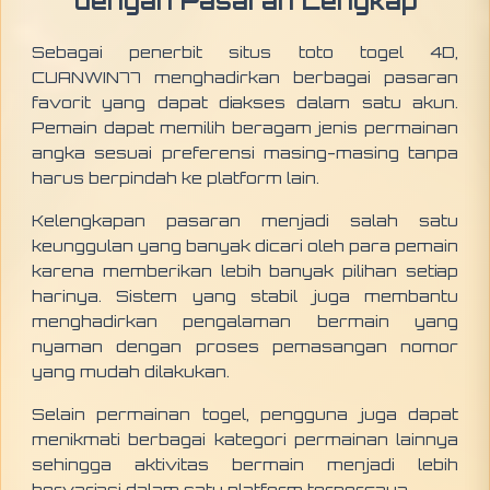
dengan Pasaran Lengkap
Sebagai penerbit situs toto togel 4D,
CUANWIN77 menghadirkan berbagai pasaran
favorit yang dapat diakses dalam satu akun.
Pemain dapat memilih beragam jenis permainan
angka sesuai preferensi masing-masing tanpa
harus berpindah ke platform lain.
Kelengkapan pasaran menjadi salah satu
keunggulan yang banyak dicari oleh para pemain
karena memberikan lebih banyak pilihan setiap
harinya. Sistem yang stabil juga membantu
menghadirkan pengalaman bermain yang
nyaman dengan proses pemasangan nomor
yang mudah dilakukan.
Selain permainan togel, pengguna juga dapat
menikmati berbagai kategori permainan lainnya
sehingga aktivitas bermain menjadi lebih
bervariasi dalam satu platform terpercaya.