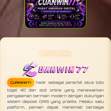
TOTO TOGEL
hadir sebagai penerbit situs toto
CUANWIN77
togel 4D dan slot online yang menawarkan
pengalaman bermain modern dengan dukungan
sistem deposit QRIS yang praktis. Melalui satu
platform, pemain dapat menikmati berbagai