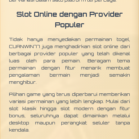
Slot Online dengan Provider
Populer
Tidak hanya menyediakan permainan togel,
CUANWIN77 juga menghadirkan slot online dari
berbagai provider populer yang telah dikenal
luas oleh para pemain. Beragam tema
permainan dengan fitur menarik membuat
pengalaman bermain menjadi semakin
menghibur.
Pilihan game yang terus diperbarui memberikan
variasi permainan yang lebih lengkap. Mulai dari
slot klasik hingga slot modern dengan fitur
bonus, seluruhnya dapat dimainkan melalui
desktop maupun perangkat seluler tanpa
kendala.