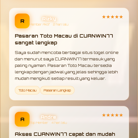
★★★★★
Rizky
R
Member Aktif • 2 hari lalu
Pasaran Toto Macau di CUANWIN77
sangat lengkap
Saya sudah mencoba berbagai situs togel online
dan menurut saya CUANWIN77 termasuk yang
paling nyaman. Pasaran Toto Macau tersedia
lengkap dengan jadwal yang jelas sehingga lebih
mudah mengikuti setiap result yang keluar.
Toto Macau
Pasaran Lengkap
★★★★★
Andre
A
Top Member • 4 hari lalu
Akses CUANWIN77 cepat dan mudah