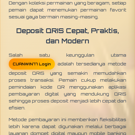
Dengan koleksi permainan yang beragam, setiap
pemain dapat menemukan permainan favorit
sesuai gaya bermain masing-masing.
Deposit QRIS Cepat, Praktis,
dan Modern
Salah satu keunggulan utama
adalah tersedianya metode
CUANWIN77 Login
deposit QRIS yang semakin memudahkan
proses transaksi. Pemain cukup melakukan
pemindaian kode QR menggunakan aplikasi
pembayaran digital yang mendukung QRIS
sehingga proses deposit menjadi lebih cepat dan
efisien.
Metode pembayaran ini memberikan fleksibilitas
lebih karena dapat digunakan melalui berbagai
layanan dompet digital maupun mobile banking