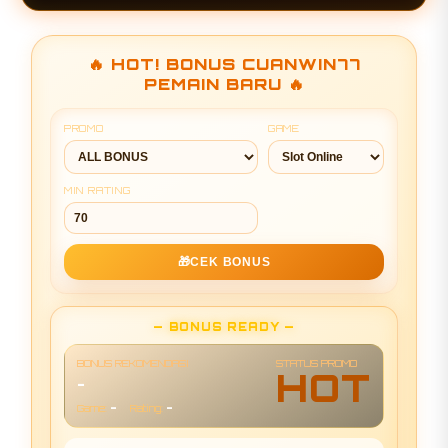
🔥 HOT! BONUS CUANWIN77
PEMAIN BARU 🔥
PROMO
GAME
MIN RATING
🎁
CEK BONUS
— BONUS READY —
BONUS REKOMENDASI
STATUS PROMO
HOT
-
-
-
Game:
Rating: