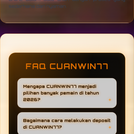
sederhana dan nyaman.
FAQ CUANWIN77
Mengapa CUANWIN77 menjadi
pilihan banyak pemain di tahun
2026?
Bagaimana cara melakukan deposit
di CUANWIN77?