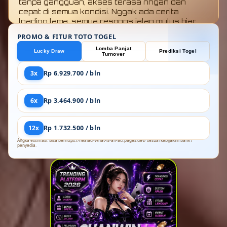
yang bikin bingung. CUANWIN77 kasih jalur
akses langsung ke sistem utama tanpa ribet.
Semua transparan, jelas, dan aman buat
pengguna yang pengen masuk ke platform
PROMO & FITUR TOTO TOGEL
tanpa distraksi.
Lomba Panjat
Lucky Draw
Prediksi Togel
Turnover
3x
Rp 6.929.700 / bln
6x
Rp 3.464.900 / bln
12x
Rp 1.732.500 / bln
Angka estimasi. Bisa berhttps://healacl-what-is-an-acl.pages.dev/ sesuai kebijakan bank /
penyedia.