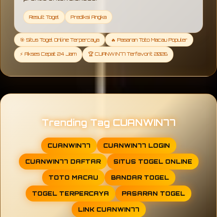
Result Togel
Prediksi Angka
🎯 Situs Togel Online Terpercaya
🔥 Pasaran Toto Macau Populer
⚡ Akses Cepat 24 Jam
🏆 CUANWIN77 Terfavorit 2026
Trending Tag CUANWIN77
CUANWIN77
CUANWIN77 LOGIN
CUANWIN77 DAFTAR
SITUS TOGEL ONLINE
TOTO MACAU
BANDAR TOGEL
TOGEL TERPERCAYA
PASARAN TOGEL
LINK CUANWIN77