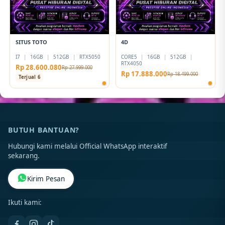
SITUS TOTO
4D
I7
|
16GB
|
512GB
|
RTX5050
CORE5
|
16GB
|
512GB
|
RTX4050
Rp 28.600.080
Rp 27.999.000
Rp 17.888.000
Rp 18.499.000
Terjual 6
BUTUH BANTUAN?
Hubungi kami melalui Official WhatsApp interaktif
sekarang.
Kirim Pesan
Ikuti kami: