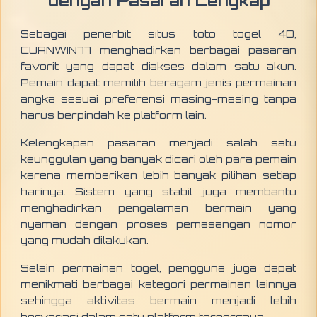
dengan Pasaran Lengkap
Sebagai penerbit situs toto togel 4D,
CUANWIN77 menghadirkan berbagai pasaran
favorit yang dapat diakses dalam satu akun.
Pemain dapat memilih beragam jenis permainan
angka sesuai preferensi masing-masing tanpa
harus berpindah ke platform lain.
Kelengkapan pasaran menjadi salah satu
keunggulan yang banyak dicari oleh para pemain
karena memberikan lebih banyak pilihan setiap
harinya. Sistem yang stabil juga membantu
menghadirkan pengalaman bermain yang
nyaman dengan proses pemasangan nomor
yang mudah dilakukan.
Selain permainan togel, pengguna juga dapat
menikmati berbagai kategori permainan lainnya
sehingga aktivitas bermain menjadi lebih
bervariasi dalam satu platform terpercaya.