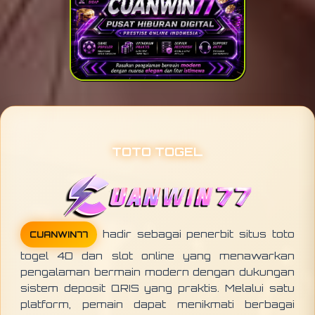
TOTO TOGEL
hadir sebagai penerbit situs toto
CUANWIN77
togel 4D dan slot online yang menawarkan
pengalaman bermain modern dengan dukungan
sistem deposit QRIS yang praktis. Melalui satu
platform, pemain dapat menikmati berbagai