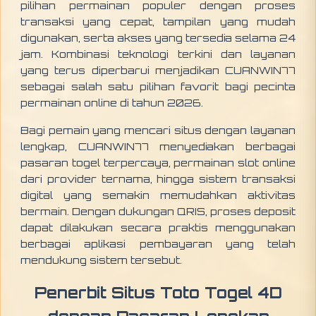
pilihan permainan populer dengan proses
transaksi yang cepat, tampilan yang mudah
digunakan, serta akses yang tersedia selama 24
jam. Kombinasi teknologi terkini dan layanan
yang terus diperbarui menjadikan CUANWIN77
sebagai salah satu pilihan favorit bagi pecinta
permainan online di tahun 2026.
Bagi pemain yang mencari situs dengan layanan
lengkap, CUANWIN77 menyediakan berbagai
pasaran togel terpercaya, permainan slot online
dari provider ternama, hingga sistem transaksi
digital yang semakin memudahkan aktivitas
bermain. Dengan dukungan QRIS, proses deposit
dapat dilakukan secara praktis menggunakan
berbagai aplikasi pembayaran yang telah
mendukung sistem tersebut.
Penerbit Situs Toto Togel 4D