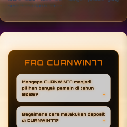
sederhana dan nyaman.
FAQ CUANWIN77
Mengapa CUANWIN77 menjadi
pilihan banyak pemain di tahun
2026?
Bagaimana cara melakukan deposit
di CUANWIN77?