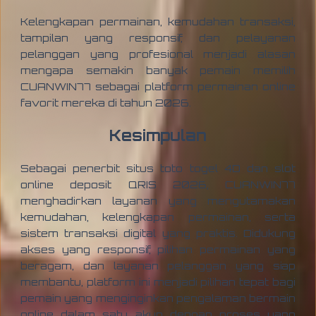
Kelengkapan permainan, kemudahan transaksi,
tampilan yang responsif, dan pelayanan
pelanggan yang profesional menjadi alasan
mengapa semakin banyak pemain memilih
CUANWIN77 sebagai platform permainan online
favorit mereka di tahun 2026.
Kesimpulan
Sebagai penerbit situs toto togel 4D dan slot
online deposit QRIS 2026, CUANWIN77
menghadirkan layanan yang mengutamakan
kemudahan, kelengkapan permainan, serta
sistem transaksi digital yang praktis. Didukung
akses yang responsif, pilihan permainan yang
beragam, dan layanan pelanggan yang siap
membantu, platform ini menjadi pilihan tepat bagi
pemain yang menginginkan pengalaman bermain
online dalam satu akun dengan proses yang