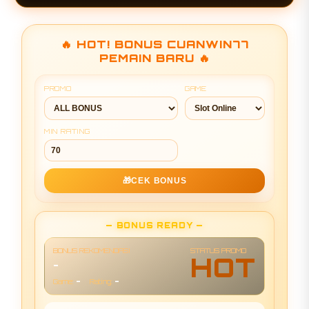
🔥 HOT! BONUS CUANWIN77
PEMAIN BARU 🔥
PROMO
GAME
MIN RATING
🎁
CEK BONUS
— BONUS READY —
BONUS REKOMENDASI
STATUS PROMO
HOT
-
-
-
Game:
Rating: