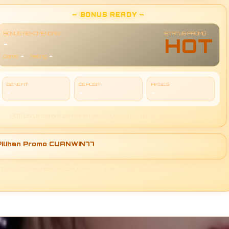
— BONUS READY —
BONUS REKOMENDASI
STATUS PROMO
HOT
-
-
-
Game:
Rating:
BENEFIT
DEPOSIT
AKSES
-
-
-
HOT! Bonus menarik permainan seru khusus untuk pemain baru CUANWIN77.
Pilihan Promo CUANWIN77
ANWIN77 menghadirkan bonus menarik akses cepat dan permainan seru untuk pemain
baru.