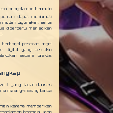
arkan pengalaman bermain
 pemain dapat menikmati
g mudah digunakan, serta
us diperbarui menjadikan
6.
 berbagai pasaran togel
si digital yang semakin
lakukan secara praktis
Lengkap
vorit yang dapat diakses
ensi masing-masing tanpa
emain karena memberikan
 pengalaman bermain yang