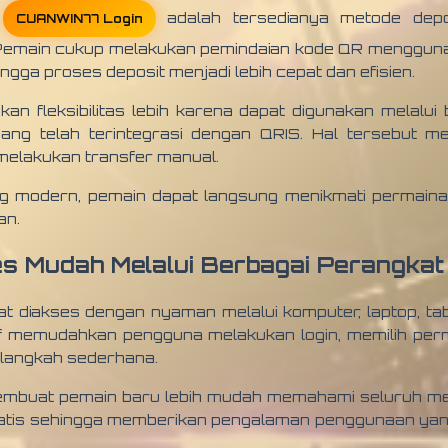
a
adalah tersedianya metode dep
CUANWIN77 Login
Pemain cukup melakukan pemindaian kode QR mengguna
gga proses deposit menjadi lebih cepat dan efisien.
n fleksibilitas lebih karena dapat digunakan melalui
yang telah terintegrasi dengan QRIS. Hal tersebut 
 melakukan transfer manual.
 modern, pemain dapat langsung menikmati permainan
an.
s Mudah Melalui Berbagai Perangkat
 diakses dengan nyaman melalui komputer, laptop, ta
f memudahkan pengguna melakukan login, memilih per
 langkah sederhana.
mbuat pemain baru lebih mudah memahami seluruh me
tematis sehingga memberikan pengalaman penggunaan ya