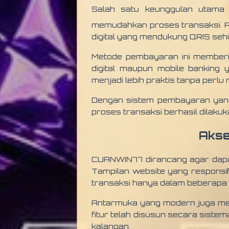
Salah satu keunggulan utam
memudahkan proses transaksi. 
digital yang mendukung QRIS sehin
Metode pembayaran ini memberika
digital maupun mobile banking 
menjadi lebih praktis tanpa perlu
Dengan sistem pembayaran yang
proses transaksi berhasil dilakuk
Akse
CUANWIN77 dirancang agar dapat
Tampilan website yang responsi
transaksi hanya dalam beberapa
Antarmuka yang modern juga me
fitur telah disusun secara sis
kalangan.