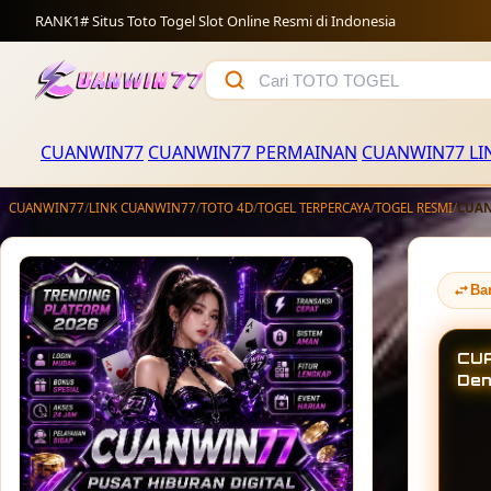
RANK1# Situs Toto Togel Slot Online Resmi di Indonesia
CUANWIN77
CUANWIN77 PERMAINAN
CUANWIN77 LI
CUANWIN77
/
LINK CUANWIN77
/
TOTO 4D
/
TOGEL TERPERCAYA
/
TOGEL RESMI
/
CUAN
Ba
CUA
Den