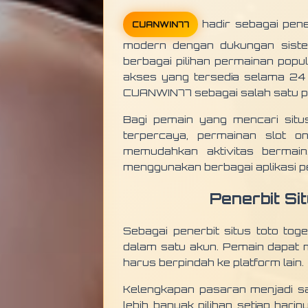
hadir sebagai pene
CUANWIN77
modern dengan dukungan sistem
berbagai pilihan permainan popu
akses yang tersedia selama 24 j
CUANWIN77 sebagai salah satu pil
Bagi pemain yang mencari sit
terpercaya, permainan slot on
memudahkan aktivitas bermain
menggunakan berbagai aplikasi 
Penerbit S
Sebagai penerbit situs toto to
dalam satu akun. Pemain dapat 
harus berpindah ke platform lain.
Kelengkapan pasaran menjadi sa
lebih banyak pilihan setiap ha