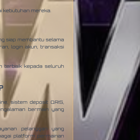
i kebutuhan mereka.
ng siap membantu selama
n, login akun, transaksi
 terbaik kepada seluruh
?
ne, sistem deposit QRIS,
pengalaman bermain yang
layanan pelanggan yang
agai platform permainan