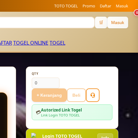
TOTO TOGEL
Promo
Daftar
Masuk
0
🛒
Masuk
FTAR
TOGEL ONLINE
TOGEL
QTY
+ Keranjang
Beli
Autorized Link Togel
💳
Link Login TOTO TOGEL
Login TOTO TOGEL