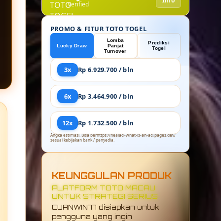
Info
Verified
PROMO & FITUR TOTO TOGEL
Lomba
Prediksi
Lucky Draw
Panjat
Togel
Turnover
3x
Rp 6.929.700 / bln
6x
Rp 3.464.900 / bln
12x
Rp 1.732.500 / bln
Angka estimasi. Bisa berhttps://healacl-what-is-an-acl.pages.dev/
sesuai kebijakan bank / penyedia.
KEUNGGULAN PRODUK
AKSES RESMI TANPA ARAH
MEMBINGUNGKAN
Nggak ada link berputar atau
halaman aneh yang bikin