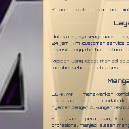
Kemudahan akses ini memungkink
Lay
Untuk menjaga kenyamanan peng
24 jam. Tim customer service d
deposit, hingga berbagai informa
Respon yang cepat menjadi sal
member sehingga setiap kendala da
Menga
CUANWIN77 menawarkan kombinasi
serta layanan yang mudah digu
nyaman dengan dukungan teknolog
Kelengkapan permainan, kemud
profesional menjadi alasan me