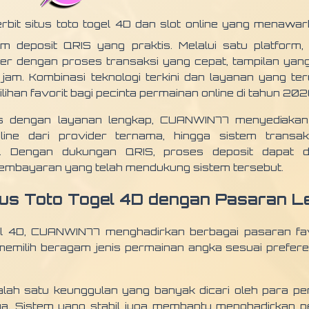
rbit situs toto togel 4D dan slot online yang menaw
 deposit QRIS yang praktis. Melalui satu platform,
ler dengan proses transaksi yang cepat, tampilan yan
am. Kombinasi teknologi terkini dan layanan yang ter
ihan favorit bagi pecinta permainan online di tahun 202
us dengan layanan lengkap, CUANWIN77 menyediakan
line dari provider ternama, hingga sistem transak
. Dengan dukungan QRIS, proses deposit dapat di
pembayaran yang telah mendukung sistem tersebut.
itus Toto Togel 4D dengan Pasaran 
gel 4D, CUANWIN77 menghadirkan berbagai pasaran fa
memilih beragam jenis permainan angka sesuai prefer
lah satu keunggulan yang banyak dicari oleh para p
rinya. Sistem yang stabil juga membantu menghadirkan