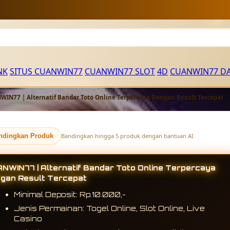
NK
SITUS CUANWIN77
CUANWIN77 SLOT
4D
CUANWIN77 DA
WIN77 | Alternatif Bandar Toto Online Terpercaya Dengan Result Tercepat
ndingkan Produk
Bandingkan hingga 5 produk dengan bantuan AI
NWIN77 | Alternatif Bandar Toto Online Terpercaya
gan Result Tercepat
Minimal Deposit: Rp.10.000,-
Jenis Permainan: Togel Online, Slot Online, Live
Casino