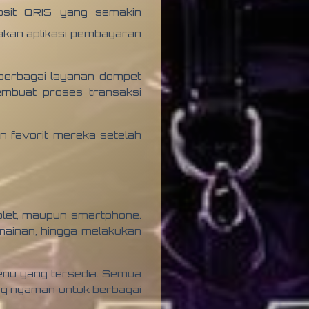
osit QRIS yang semakin
kan aplikasi pembayaran
 berbagai layanan dompet
membuat proses transaksi
 favorit mereka setelah
blet, maupun smartphone.
mainan, hingga melakukan
nu yang tersedia. Semua
ng nyaman untuk berbagai