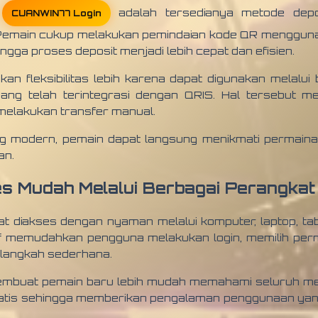
a
adalah tersedianya metode dep
CUANWIN77 Login
Pemain cukup melakukan pemindaian kode QR mengguna
gga proses deposit menjadi lebih cepat dan efisien.
n fleksibilitas lebih karena dapat digunakan melalui
yang telah terintegrasi dengan QRIS. Hal tersebut 
 melakukan transfer manual.
 modern, pemain dapat langsung menikmati permainan
an.
s Mudah Melalui Berbagai Perangkat
 diakses dengan nyaman melalui komputer, laptop, ta
f memudahkan pengguna melakukan login, memilih per
 langkah sederhana.
mbuat pemain baru lebih mudah memahami seluruh me
tematis sehingga memberikan pengalaman penggunaan ya