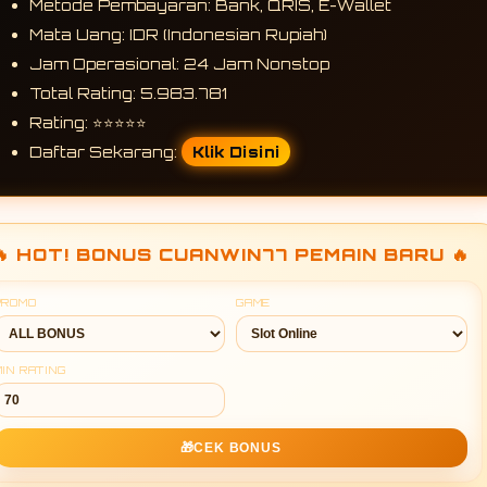
Metode Pembayaran: Bank, QRIS, E-Wallet
Mata Uang: IDR (Indonesian Rupiah)
Jam Operasional: 24 Jam Nonstop
Total Rating: 5.983.781
Rating: ⭐⭐⭐⭐⭐
Daftar Sekarang:
Klik Disini
🔥 HOT! BONUS CUANWIN77 PEMAIN BARU 🔥
PROMO
GAME
MIN RATING
🎁
CEK BONUS