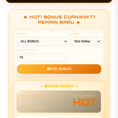
🔥 HOT! BONUS CUANWIN77
PEMAIN BARU 🔥
PROMO
GAME
MIN RATING
🎁
CEK BONUS
— BONUS READY —
BONUS REKOMENDASI
STATUS PROMO
HOT
-
-
-
Game:
Rating: