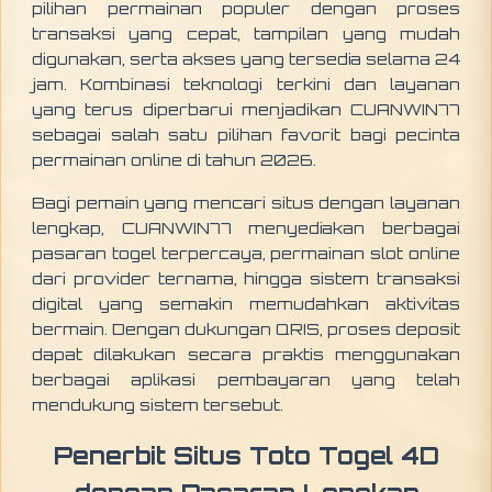
pilihan permainan populer dengan proses
transaksi yang cepat, tampilan yang mudah
digunakan, serta akses yang tersedia selama 24
jam. Kombinasi teknologi terkini dan layanan
yang terus diperbarui menjadikan CUANWIN77
sebagai salah satu pilihan favorit bagi pecinta
permainan online di tahun 2026.
Bagi pemain yang mencari situs dengan layanan
lengkap, CUANWIN77 menyediakan berbagai
pasaran togel terpercaya, permainan slot online
dari provider ternama, hingga sistem transaksi
digital yang semakin memudahkan aktivitas
bermain. Dengan dukungan QRIS, proses deposit
dapat dilakukan secara praktis menggunakan
berbagai aplikasi pembayaran yang telah
mendukung sistem tersebut.
Penerbit Situs Toto Togel 4D