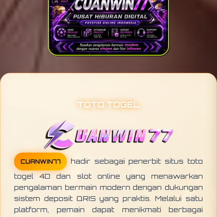
TOTO TOGEL
hadir sebagai penerbit situs toto
CUANWIN77
togel 4D dan slot online yang menawarkan
pengalaman bermain modern dengan dukungan
sistem deposit QRIS yang praktis. Melalui satu
platform, pemain dapat menikmati berbagai