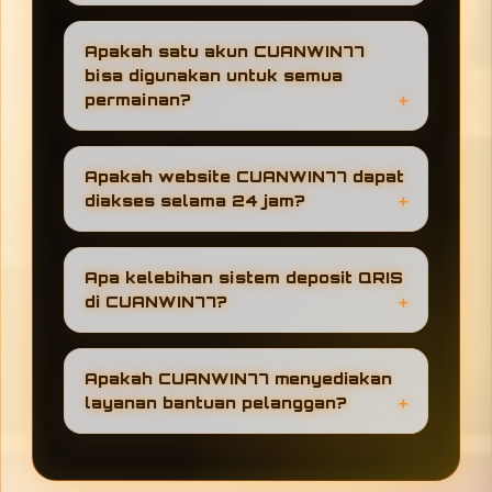
Apakah satu akun CUANWIN77
bisa digunakan untuk semua
permainan?
Apakah website CUANWIN77 dapat
diakses selama 24 jam?
Apa kelebihan sistem deposit QRIS
di CUANWIN77?
Apakah CUANWIN77 menyediakan
layanan bantuan pelanggan?