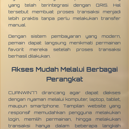
yang telah terintegrasi dengan QRIS. Hal
tersebut membuat proses transaksi menjadi
lebih praktis tanpa perlu melakukan transfer
manual.
Dengan sistem pembayaran yang modern,
pemain dapat langsung menikmati permainan
favorit mereka setelah proses transaksi
berhasil dilakukan.
Akses Mudah Melalui Berbagai
Perangkat
CUANWIN77 dirancang agar dapat diakses
dengan nyaman melalui komputer, laptop, tablet,
maupun smartphone. Tampilan website yang
responsif memudahkan pengguna melakukan
login, memilih permainan, hingga melakukan
transaksi hanya dalam beberapa langkah