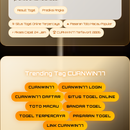
Result Togel
Prediksi Angka
🎯 Situs Togel Online Terpercaya
🔥 Pasaran Toto Macau Populer
⚡ Akses Cepat 24 Jam
🏆 CUANWIN77 Terfavorit 2026
Trending Tag CUANWIN77
CUANWIN77
CUANWIN77 LOGIN
CUANWIN77 DAFTAR
SITUS TOGEL ONLINE
TOTO MACAU
BANDAR TOGEL
TOGEL TERPERCAYA
PASARAN TOGEL
LINK CUANWIN77