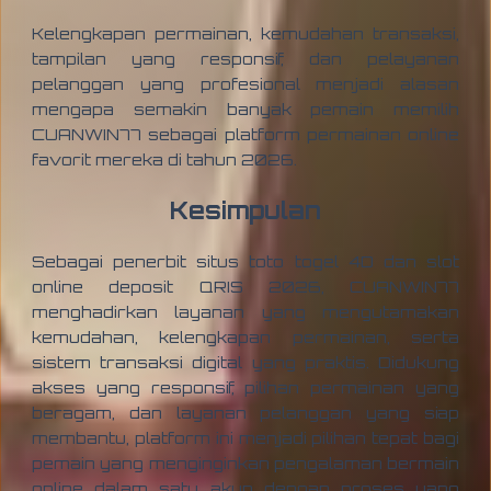
Kelengkapan permainan, kemudahan transaksi,
tampilan yang responsif, dan pelayanan
pelanggan yang profesional menjadi alasan
mengapa semakin banyak pemain memilih
CUANWIN77 sebagai platform permainan online
favorit mereka di tahun 2026.
Kesimpulan
Sebagai penerbit situs toto togel 4D dan slot
online deposit QRIS 2026, CUANWIN77
menghadirkan layanan yang mengutamakan
kemudahan, kelengkapan permainan, serta
sistem transaksi digital yang praktis. Didukung
akses yang responsif, pilihan permainan yang
beragam, dan layanan pelanggan yang siap
membantu, platform ini menjadi pilihan tepat bagi
pemain yang menginginkan pengalaman bermain
online dalam satu akun dengan proses yang