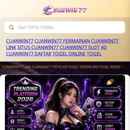
CUANWIN77
CUANWIN77 PERMAINAN
CUANWIN77
LINK
SITUS CUANWIN77
CUANWIN77 SLOT
4D
CUANWIN77 DAFTAR
TOGEL ONLINE
TOGEL
CUANWIN77
/
LINK CUANWIN77
/
TOTO 4D
/
TOGEL TERPERCAYA
/
TOGEL RESMI
/
CUANWIN77 | Alternatif Bandar Toto Online Terpercaya Dengan Result Tercepat