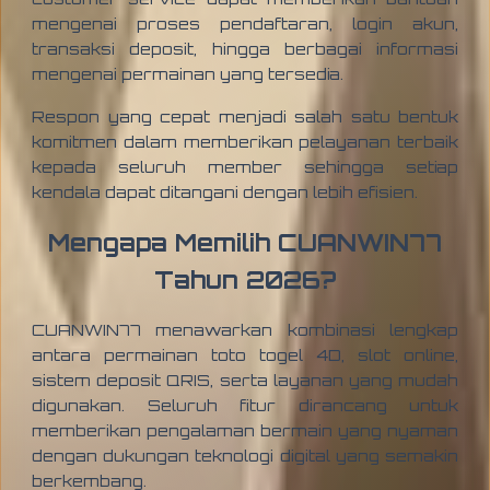
mengenai proses pendaftaran, login akun,
transaksi deposit, hingga berbagai informasi
mengenai permainan yang tersedia.
Respon yang cepat menjadi salah satu bentuk
komitmen dalam memberikan pelayanan terbaik
kepada seluruh member sehingga setiap
kendala dapat ditangani dengan lebih efisien.
Mengapa Memilih CUANWIN77
Tahun 2026?
CUANWIN77 menawarkan kombinasi lengkap
antara permainan toto togel 4D, slot online,
sistem deposit QRIS, serta layanan yang mudah
digunakan. Seluruh fitur dirancang untuk
memberikan pengalaman bermain yang nyaman
dengan dukungan teknologi digital yang semakin
berkembang.