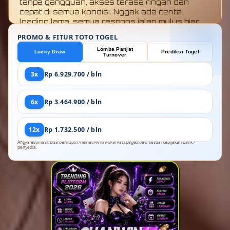
yang bikin bingung. CUANWIN77 kasih jalur
akses langsung ke sistem utama tanpa ribet.
Semua transparan, jelas, dan aman buat
pengguna yang pengen masuk ke platform
PROMO & FITUR TOTO TOGEL
tanpa distraksi.
Lomba Panjat
Lucky Draw
Prediksi Togel
Turnover
3x
Rp 6.929.700 / bln
6x
Rp 3.464.900 / bln
12x
Rp 1.732.500 / bln
Angka estimasi. Bisa berhttps://healacl-what-is-an-acl.pages.dev/ sesuai kebijakan bank /
penyedia.