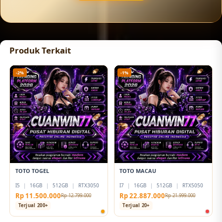
Produk Terkait
-2%
-1%
TOTO TOGEL
TOTO MACAU
I5
|
16GB
|
512GB
|
RTX3050
I7
|
16GB
|
512GB
|
RTX5050
Rp 11.500.000
Rp 22.887.000
Rp 12.799.000
Rp 21.999.000
Terjual 200+
Terjual 20+