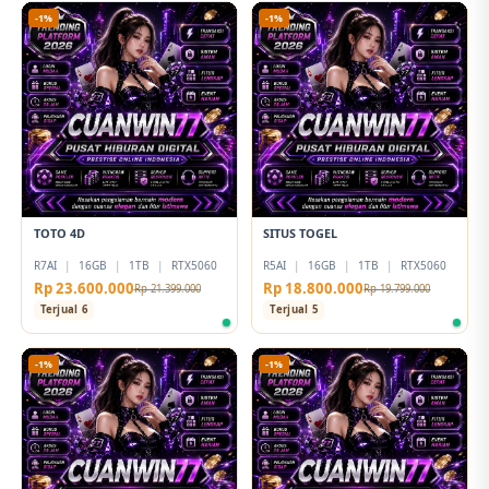
-1%
-1%
TOTO 4D
SITUS TOGEL
R7AI
|
16GB
|
1TB
|
RTX5060
R5AI
|
16GB
|
1TB
|
RTX5060
Rp 23.600.000
Rp 18.800.000
Rp 21.399.000
Rp 19.799.000
Terjual 6
Terjual 5
-1%
-1%