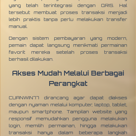
yang telah terintegrasi dengan QRIS. Hal
tersebut membuat proses transaksi menjadi
lebih praktis tanpa perlu melakukan transfer
manual.
Dengan sistem pembayaran yang modern,
pemain dapat langsung menikmati permainan
favorit mereka setelah proses transaksi
berhasil dilakukan.
Akses Mudah Melalui Berbagai
Perangkat
CUANWIN77 dirancang agar dapat diakses
dengan nyaman melalui komputer, laptop, tablet,
maupun smartphone. Tampilan website yang
responsif memudahkan pengguna melakukan
login, memilih permainan, hingga melakukan
transaksi hanya dalam beberapa langkah