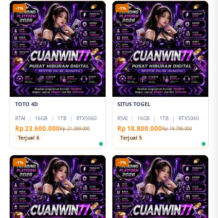
-1%
-1%
TOTO 4D
SITUS TOGEL
R7AI
|
16GB
|
1TB
|
RTX5060
R5AI
|
16GB
|
1TB
|
RTX5060
Rp 23.600.000
Rp 18.800.000
Rp 21.399.000
Rp 19.799.000
Terjual 6
Terjual 5
-1%
-1%