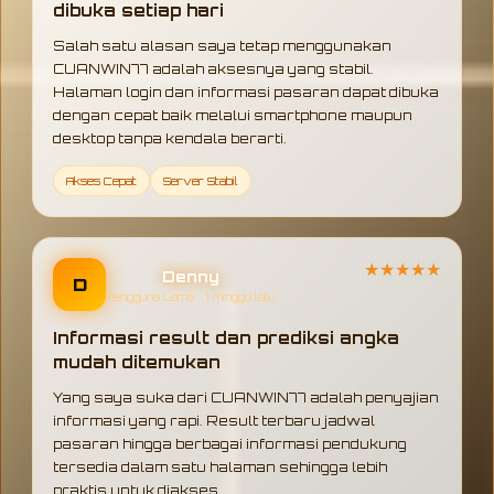
dibuka setiap hari
Salah satu alasan saya tetap menggunakan
CUANWIN77 adalah aksesnya yang stabil.
Halaman login dan informasi pasaran dapat dibuka
dengan cepat baik melalui smartphone maupun
desktop tanpa kendala berarti.
Akses Cepat
Server Stabil
★★★★★
Denny
D
Pengguna Lama • 1 minggu lalu
Informasi result dan prediksi angka
mudah ditemukan
Yang saya suka dari CUANWIN77 adalah penyajian
informasi yang rapi. Result terbaru jadwal
pasaran hingga berbagai informasi pendukung
tersedia dalam satu halaman sehingga lebih
praktis untuk diakses.