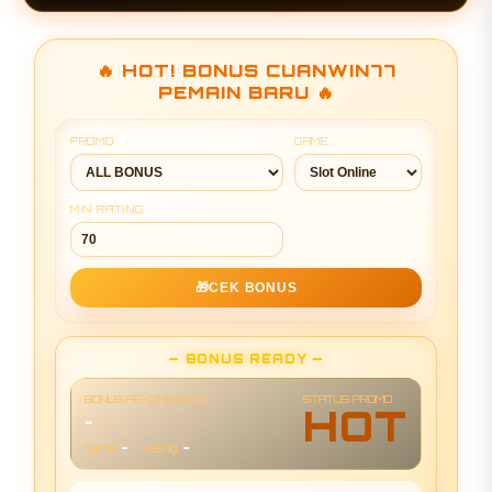
🔥 HOT! BONUS CUANWIN77
PEMAIN BARU 🔥
PROMO
GAME
MIN RATING
🎁
CEK BONUS
— BONUS READY —
BONUS REKOMENDASI
STATUS PROMO
HOT
-
-
-
Game:
Rating: