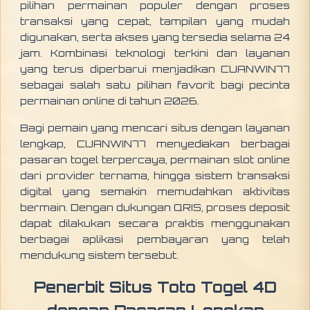
pilihan permainan populer dengan proses
transaksi yang cepat, tampilan yang mudah
digunakan, serta akses yang tersedia selama 24
jam. Kombinasi teknologi terkini dan layanan
yang terus diperbarui menjadikan CUANWIN77
sebagai salah satu pilihan favorit bagi pecinta
permainan online di tahun 2026.
Bagi pemain yang mencari situs dengan layanan
lengkap, CUANWIN77 menyediakan berbagai
pasaran togel terpercaya, permainan slot online
dari provider ternama, hingga sistem transaksi
digital yang semakin memudahkan aktivitas
bermain. Dengan dukungan QRIS, proses deposit
dapat dilakukan secara praktis menggunakan
berbagai aplikasi pembayaran yang telah
mendukung sistem tersebut.
Penerbit Situs Toto Togel 4D