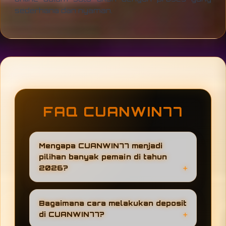
sederhana dan nyaman.
FAQ CUANWIN77
Mengapa CUANWIN77 menjadi
pilihan banyak pemain di tahun
2026?
Bagaimana cara melakukan deposit
di CUANWIN77?