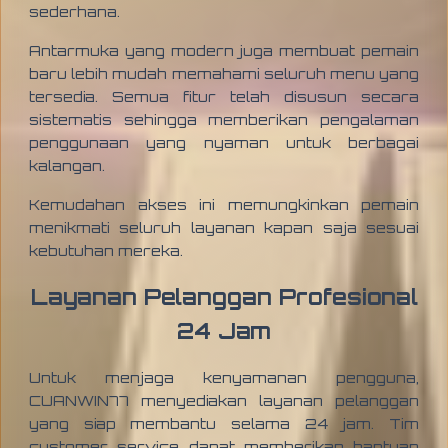
sederhana.
Antarmuka yang modern juga membuat pemain
baru lebih mudah memahami seluruh menu yang
tersedia. Semua fitur telah disusun secara
sistematis sehingga memberikan pengalaman
penggunaan yang nyaman untuk berbagai
kalangan.
Kemudahan akses ini memungkinkan pemain
menikmati seluruh layanan kapan saja sesuai
kebutuhan mereka.
Layanan Pelanggan Profesional
24 Jam
Untuk menjaga kenyamanan pengguna,
CUANWIN77 menyediakan layanan pelanggan
yang siap membantu selama 24 jam. Tim
customer service dapat memberikan bantuan