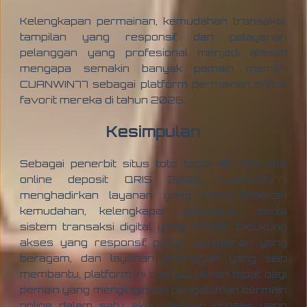
Kelengkapan permainan, kemudahan transaksi,
tampilan yang responsif, dan pelayanan
pelanggan yang profesional menjadi alasan
mengapa semakin banyak pemain memilih
CUANWIN77 sebagai platform permainan online
favorit mereka di tahun 2026.
Kesimpulan
Sebagai penerbit situs toto togel 4D dan slot
online deposit QRIS 2026, CUANWIN77
menghadirkan layanan yang mengutamakan
kemudahan, kelengkapan permainan, serta
sistem transaksi digital yang praktis. Didukung
akses yang responsif, pilihan permainan yang
beragam, dan layanan pelanggan yang siap
membantu, platform ini menjadi pilihan tepat bagi
pemain yang menginginkan pengalaman bermain
online dalam satu akun dengan proses yang