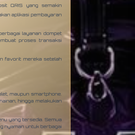
osit QRIS yang semakin
kan aplikasi pembayaran
 berbagai layanan dompet
membuat proses transaksi
 favorit mereka setelah
blet, maupun smartphone.
mainan, hingga melakukan
nu yang tersedia. Semua
ng nyaman untuk berbagai