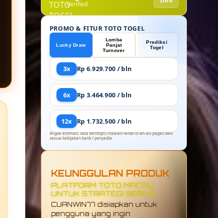
Info
Verified
PROMO & FITUR TOTO TOGEL
Lomba
Prediksi
Lucky Draw
Panjat
Togel
Turnover
3x
Rp 6.929.700 / bln
6x
Rp 3.464.900 / bln
12x
Rp 1.732.500 / bln
Angka estimasi. Bisa berhttps://healacl-what-is-an-acl.pages.dev/
sesuai kebijakan bank / penyedia.
KEUNGGULAN PRODUK
AKSES RESMI TANPA ARAH
MEMBINGUNGKAN
Nggak ada link berputar atau
halaman aneh yang bikin