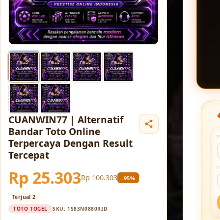
CUANWIN77 | Alternatif
Bandar Toto Online
Terpercaya Dengan Result
Tercepat
Rp 25.303
Rp 100.303
-95%
Terjual 2
TOTO TOGEL
SKU:
1S83N0880RID