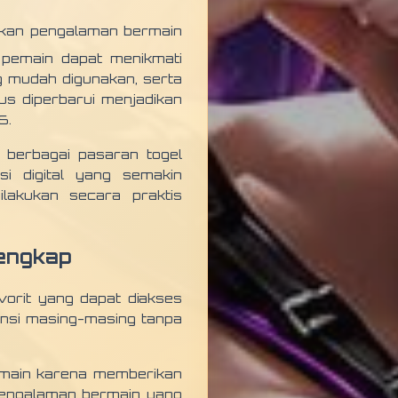
arkan pengalaman bermain
 pemain dapat menikmati
g mudah digunakan, serta
us diperbarui menjadikan
6.
 berbagai pasaran togel
si digital yang semakin
lakukan secara praktis
Lengkap
vorit yang dapat diakses
ensi masing-masing tanpa
emain karena memberikan
 pengalaman bermain yang