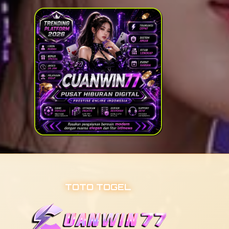
TOTO TOGEL