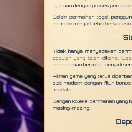
nyaman dengan proses pemasang
Selain permainan togel, penggun
bermain menjadi lebih bervariasi
Sl
Tidak hanya menyediakan permai
populer yang telah dikenal lu
pengalaman bermain menjadi sem
Pilihan game yang terus diperbar
slot modern dengan fitur bonus
kendala.
Dengan koleksi permainan yang 
masing-masing.
Depo