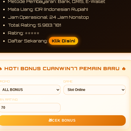
Metode Pembayaran: Bank, QRIS, E-Wallet
Mata Uang: IDR (Indonesian Rupiah)
Jam Operasional: 24 Jam Nonstop
Total Rating: 5.983.781
Rating: ⭐⭐⭐⭐⭐
Daftar Sekarang:
Klik Disini
🔥 HOT! BONUS CUANWIN77 PEMAIN BARU 🔥
PROMO
GAME
MIN RATING
🎁
CEK BONUS