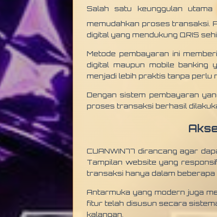
Salah satu keunggulan utam
memudahkan proses transaksi. 
digital yang mendukung QRIS sehin
Metode pembayaran ini memberika
digital maupun mobile banking 
menjadi lebih praktis tanpa perlu
Dengan sistem pembayaran yang
proses transaksi berhasil dilakuk
Akse
CUANWIN77 dirancang agar dapat
Tampilan website yang responsi
transaksi hanya dalam beberapa
Antarmuka yang modern juga me
fitur telah disusun secara sis
kalangan.