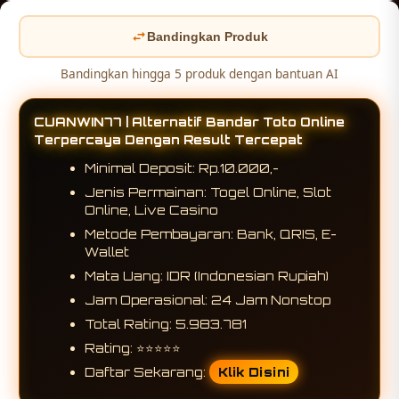
Bandingkan Produk
Bandingkan hingga 5 produk dengan bantuan AI
CUANWIN77 | Alternatif Bandar Toto Online
Terpercaya Dengan Result Tercepat
Minimal Deposit: Rp.10.000,-
Jenis Permainan: Togel Online, Slot
Online, Live Casino
Metode Pembayaran: Bank, QRIS, E-
Wallet
Mata Uang: IDR (Indonesian Rupiah)
Jam Operasional: 24 Jam Nonstop
Total Rating: 5.983.781
Rating: ⭐⭐⭐⭐⭐
Daftar Sekarang:
Klik Disini