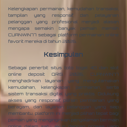
Kelengkapan permainan, kemudahan transaksi,
tampilan yang responsif, dan pelayanan
pelanggan yang profesional menjadi alasan
mengapa semakin banyak pemain memilih
CUANWIN77 sebagai platform permainan online
favorit mereka di tahun 2026.
Kesimpulan
Sebagai penerbit situs toto togel 4D dan slot
online deposit QRIS 2026, CUANWIN77
menghadirkan layanan yang mengutamakan
kemudahan, kelengkapan permainan, serta
sistem transaksi digital yang praktis. Didukung
akses yang responsif, pilihan permainan yang
beragam, dan layanan pelanggan yang siap
membantu, platform ini menjadi pilihan tepat bagi
pemain yang menginginkan pengalaman bermain
online dalam satu akun dengan proses yang