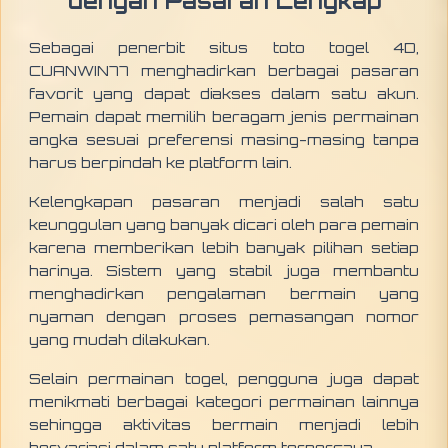
dengan Pasaran Lengkap
Sebagai penerbit situs toto togel 4D,
CUANWIN77 menghadirkan berbagai pasaran
favorit yang dapat diakses dalam satu akun.
Pemain dapat memilih beragam jenis permainan
angka sesuai preferensi masing-masing tanpa
harus berpindah ke platform lain.
Kelengkapan pasaran menjadi salah satu
keunggulan yang banyak dicari oleh para pemain
karena memberikan lebih banyak pilihan setiap
harinya. Sistem yang stabil juga membantu
menghadirkan pengalaman bermain yang
nyaman dengan proses pemasangan nomor
yang mudah dilakukan.
Selain permainan togel, pengguna juga dapat
menikmati berbagai kategori permainan lainnya
sehingga aktivitas bermain menjadi lebih
bervariasi dalam satu platform terpercaya.