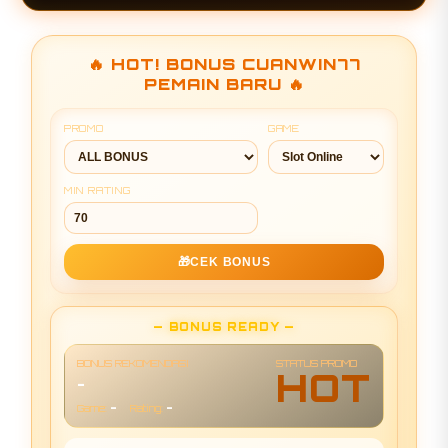
🔥 HOT! BONUS CUANWIN77
PEMAIN BARU 🔥
PROMO
GAME
MIN RATING
🎁
CEK BONUS
— BONUS READY —
BONUS REKOMENDASI
STATUS PROMO
HOT
-
-
-
Game:
Rating: