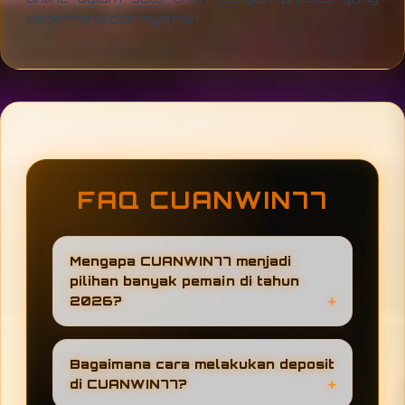
sederhana dan nyaman.
FAQ CUANWIN77
Mengapa CUANWIN77 menjadi
pilihan banyak pemain di tahun
2026?
Bagaimana cara melakukan deposit
di CUANWIN77?