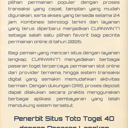
pilihan permainan populer dengan proses
transaksi yang cepat, tampilan yang mudah
digunakan, serta akses yang tersedia selama 24
jam. Kombinasi teknologi terkini dan layanan
yang terus diperbarui menjadikan CUANWIN77
sebagai salah satu pilihan favorit bagi pecinta
permainan online di tahun 2026.
Bagi pemain yang mencari situs dengan layanan
lengkap, CUANWIN77 menyediakan berbagai
pasaran togel terpercaya, permainan slot online
dari provider ternama, hingga sistem transaksi
digital yang semakin memudahkan aktivitas
bermain. Dengan dukungan QRIS, proses deposit
dapat dilakukan secara praktis menggunakan
berbagai aplikasi pembayaran yang telah
mendukung sistem tersebut.
Penerbit Situs Toto Togel 4D