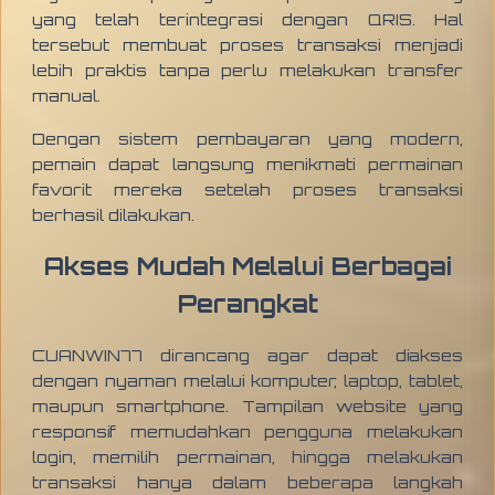
yang telah terintegrasi dengan QRIS. Hal
tersebut membuat proses transaksi menjadi
lebih praktis tanpa perlu melakukan transfer
manual.
Dengan sistem pembayaran yang modern,
pemain dapat langsung menikmati permainan
favorit mereka setelah proses transaksi
berhasil dilakukan.
Akses Mudah Melalui Berbagai
Perangkat
CUANWIN77 dirancang agar dapat diakses
dengan nyaman melalui komputer, laptop, tablet,
maupun smartphone. Tampilan website yang
responsif memudahkan pengguna melakukan
login, memilih permainan, hingga melakukan
transaksi hanya dalam beberapa langkah