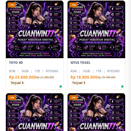
-1%
-1%
TOTO 4D
SITUS TOGEL
R7AI
|
16GB
|
1TB
|
RTX5060
R5AI
|
16GB
|
1TB
|
RTX5060
Rp 23.600.000
Rp 18.800.000
Rp 21.399.000
Rp 19.799.000
Terjual 6
Terjual 5
-1%
-1%