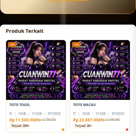
Produk Terkait
-2%
-1%
TOTO TOGEL
TOTO MACAU
I5
|
16GB
|
512GB
|
RTX3050
I7
|
16GB
|
512GB
|
RTX5050
Rp 11.500.000
Rp 22.887.000
Rp 12.799.000
Rp 21.999.000
Terjual 200+
Terjual 20+