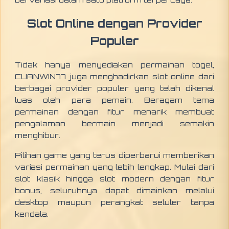
Slot Online dengan Provider
Populer
Tidak hanya menyediakan permainan togel,
CUANWIN77 juga menghadirkan slot online dari
berbagai provider populer yang telah dikenal
luas oleh para pemain. Beragam tema
permainan dengan fitur menarik membuat
pengalaman bermain menjadi semakin
menghibur.
Pilihan game yang terus diperbarui memberikan
variasi permainan yang lebih lengkap. Mulai dari
slot klasik hingga slot modern dengan fitur
bonus, seluruhnya dapat dimainkan melalui
desktop maupun perangkat seluler tanpa
kendala.