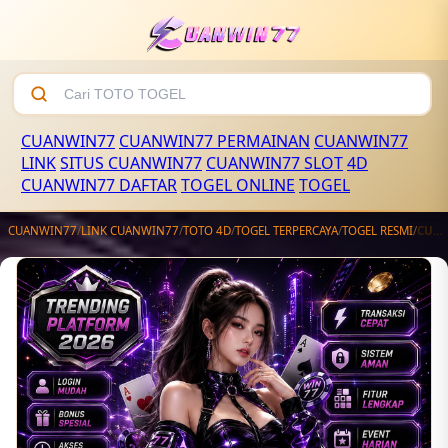
CUANWIN77
CUANWIN77 PERMAINAN
CUANWIN77
LINK
SITUS CUANWIN77
CUANWIN77 SLOT
4D
CUANWIN77 DAFTAR
TOGEL ONLINE
TOGEL
CUANWIN77
/
LINK CUANWIN77
/
TOTO 4D
/
TOGEL TERPERCAYA
/
TOGEL RESMI
/
CUANWIN77 | Alternatif Bandar Toto Online Terpercaya Dengan Result Tercepat