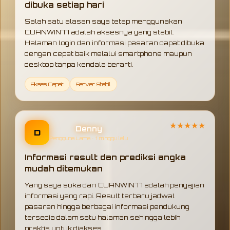
dibuka setiap hari
Salah satu alasan saya tetap menggunakan
CUANWIN77 adalah aksesnya yang stabil.
Halaman login dan informasi pasaran dapat dibuka
dengan cepat baik melalui smartphone maupun
desktop tanpa kendala berarti.
Akses Cepat
Server Stabil
★★★★★
Denny
D
Pengguna Lama • 1 minggu lalu
Informasi result dan prediksi angka
mudah ditemukan
Yang saya suka dari CUANWIN77 adalah penyajian
informasi yang rapi. Result terbaru jadwal
pasaran hingga berbagai informasi pendukung
tersedia dalam satu halaman sehingga lebih
praktis untuk diakses.