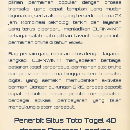
pilihan permainan populer dengan proses
transaksi yang cepat, tampilan yang mudah
digunakan, serta akses yang tersedia selama 24
jam. Kombinasi teknologi terkini dan layanan
yang terus diperbarui menjadikan CUANWIN77
sebagai salah satu pilihan favorit bagi pecinta
permainan online di tahun 2026.
Bagi pemain yang mencari situs dengan layanan
lengkap, CUANWIN77 menyediakan berbagai
pasaran togel terpercaya, permainan slot online
dari provider ternama, hingga sistem transaksi
digital yang semakin memudahkan aktivitas
bermain. Dengan dukungan QRIS, proses deposit
dapat dilakukan secara praktis menggunakan
berbagai aplikasi pembayaran yang telah
mendukung sistem tersebut.
Penerbit Situs Toto Togel 4D