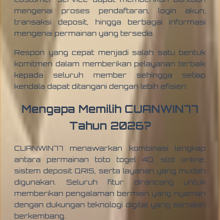
mengenai proses pendaftaran, login akun,
transaksi deposit, hingga berbagai informasi
mengenai permainan yang tersedia.
Respon yang cepat menjadi salah satu bentuk
komitmen dalam memberikan pelayanan terbaik
kepada seluruh member sehingga setiap
kendala dapat ditangani dengan lebih efisien.
Mengapa Memilih CUANWIN77
Tahun 2026?
CUANWIN77 menawarkan kombinasi lengkap
antara permainan toto togel 4D, slot online,
sistem deposit QRIS, serta layanan yang mudah
digunakan. Seluruh fitur dirancang untuk
memberikan pengalaman bermain yang nyaman
dengan dukungan teknologi digital yang semakin
berkembang.