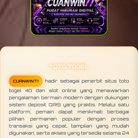
TOTO TOGEL
hadir sebagai penerbit situs toto
CUANWIN77
togel 4D dan slot online yang menawarkan
pengalaman bermain modern dengan dukungan
sistem deposit QRIS yang praktis. Melalui satu
platform, pemain dapat menikmati berbagai
pilihan permainan populer dengan proses
transaksi yang cepat, tampilan yang mudah
digunakan, serta akses yang tersedia selama 24