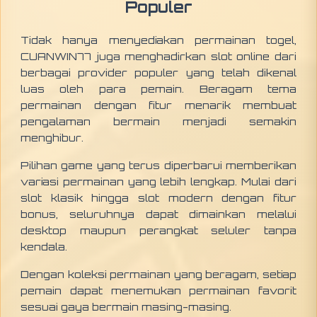
Populer
Tidak hanya menyediakan permainan togel,
CUANWIN77 juga menghadirkan slot online dari
berbagai provider populer yang telah dikenal
luas oleh para pemain. Beragam tema
permainan dengan fitur menarik membuat
pengalaman bermain menjadi semakin
menghibur.
Pilihan game yang terus diperbarui memberikan
variasi permainan yang lebih lengkap. Mulai dari
slot klasik hingga slot modern dengan fitur
bonus, seluruhnya dapat dimainkan melalui
desktop maupun perangkat seluler tanpa
kendala.
Dengan koleksi permainan yang beragam, setiap
pemain dapat menemukan permainan favorit
sesuai gaya bermain masing-masing.