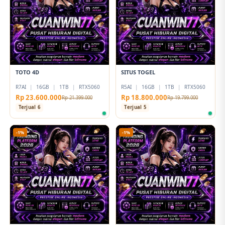
TOTO 4D
SITUS TOGEL
R7AI
|
16GB
|
1TB
|
RTX5060
R5AI
|
16GB
|
1TB
|
RTX5060
Rp 23.600.000
Rp 18.800.000
Rp 21.399.000
Rp 19.799.000
Terjual 6
Terjual 5
-1%
-1%