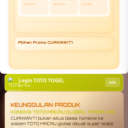
BENEFIT
DEPOSIT
AKSES
-
-
-
HOT! Bonus menarik permainan seru khusus untuk pemain baru
CUANWIN77.
Pilihan Promo CUANWIN77
CUANWIN77 menghadirkan bonus menarik akses cepat dan
permainan seru untuk pemain baru.
Login TOTO TOGEL
Info
Verified
KEUNGGULAN PRODUK
KONEKSI TOTO MACAU GLOBAL TANPA LAG
CUANWIN77 bukan situs biasa. Koneksi ke
sistem TOTO MACAU global dibuat super stabil