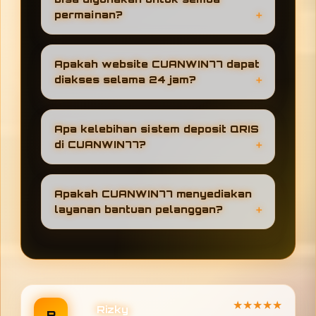
permainan?
Apakah website CUANWIN77 dapat
diakses selama 24 jam?
Apa kelebihan sistem deposit QRIS
di CUANWIN77?
Apakah CUANWIN77 menyediakan
layanan bantuan pelanggan?
★★★★★
Rizky
R