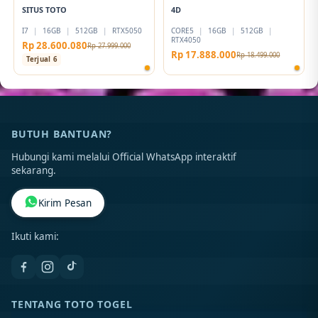
SITUS TOTO
4D
I7
|
16GB
|
512GB
|
RTX5050
CORE5
|
16GB
|
512GB
|
RTX4050
Rp 28.600.080
Rp 27.999.000
Rp 17.888.000
Rp 18.499.000
Terjual 6
BUTUH BANTUAN?
Hubungi kami melalui Official WhatsApp interaktif
sekarang.
Kirim Pesan
Ikuti kami:
TENTANG TOTO TOGEL