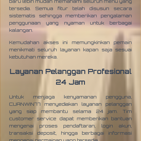
baru lebih mudah memahami seluruh menu yang
tersedia. Semua fitur telah disusun secara
sistematis sehingga memberikan pengalaman
penggunaan yang nyaman untuk berbagai
kalangan.
Kemudahan akses ini memungkinkan pemain
menikmati seluruh layanan kapan saja sesuai
kebutuhan mereka.
Layanan Pelanggan Profesional
24 Jam
Untuk menjaga kenyamanan pengguna,
CUANWIN77 menyediakan layanan pelanggan
yang siap membantu selama 24 jam. Tim
customer service dapat memberikan bantuan
mengenai proses pendaftaran, login akun,
transaksi deposit, hingga berbagai informasi
mengenai permainan yang tersedia.