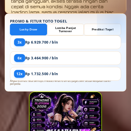
tanpa gangguan, akses terasa ringan dan
cepat di semua kondisi. Nggak ada cerita
loading lama, semua respons jalan mulus biar
fokus langsung ke analisa angka tanpa
PROMO & FITUR TOTO TOGEL
hambatan.
Lomba Panjat
Lucky Draw
Prediksi Togel
Turnover
3x
Rp 6.929.700 / bln
6x
Rp 3.464.900 / bln
12x
Rp 1.732.500 / bln
Angka estimasi. Bisa berhttps://healacl-what-is-an-acl.pages.dev/ sesuai kebijakan bank /
penyedia.