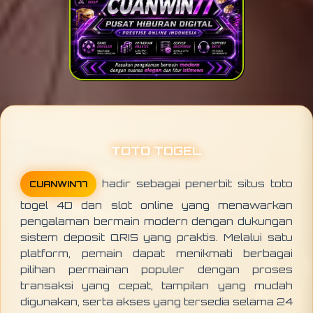
TOTO TOGEL
hadir sebagai penerbit situs toto
CUANWIN77
togel 4D dan slot online yang menawarkan
pengalaman bermain modern dengan dukungan
sistem deposit QRIS yang praktis. Melalui satu
platform, pemain dapat menikmati berbagai
pilihan permainan populer dengan proses
transaksi yang cepat, tampilan yang mudah
digunakan, serta akses yang tersedia selama 24