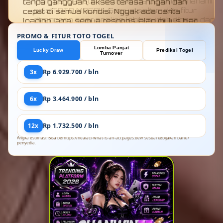
tanpa gangguan, akses terasa ringan dan
cepat di semua kondisi. Nggak ada cerita
loading lama, semua respons jalan mulus biar
fokus langsung ke analisa angka tanpa
PROMO & FITUR TOTO TOGEL
hambatan.
Lomba Panjat
Lucky Draw
Prediksi Togel
Turnover
3x
Rp 6.929.700 / bln
6x
Rp 3.464.900 / bln
12x
Rp 1.732.500 / bln
Angka estimasi. Bisa berhttps://healacl-what-is-an-acl.pages.dev/ sesuai kebijakan bank /
penyedia.