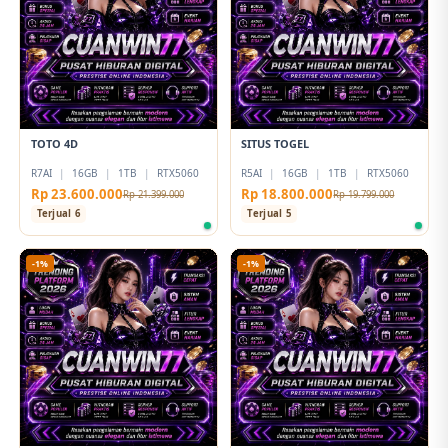
TOTO 4D
SITUS TOGEL
R7AI
|
16GB
|
1TB
|
RTX5060
R5AI
|
16GB
|
1TB
|
RTX5060
Rp 23.600.000
Rp 18.800.000
Rp 21.399.000
Rp 19.799.000
Terjual 6
Terjual 5
-1%
-1%