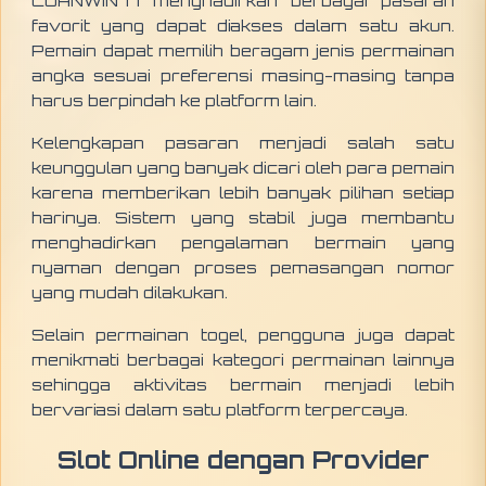
CUANWIN77 menghadirkan berbagai pasaran
favorit yang dapat diakses dalam satu akun.
Pemain dapat memilih beragam jenis permainan
angka sesuai preferensi masing-masing tanpa
harus berpindah ke platform lain.
Kelengkapan pasaran menjadi salah satu
keunggulan yang banyak dicari oleh para pemain
karena memberikan lebih banyak pilihan setiap
harinya. Sistem yang stabil juga membantu
menghadirkan pengalaman bermain yang
nyaman dengan proses pemasangan nomor
yang mudah dilakukan.
Selain permainan togel, pengguna juga dapat
menikmati berbagai kategori permainan lainnya
sehingga aktivitas bermain menjadi lebih
bervariasi dalam satu platform terpercaya.
Slot Online dengan Provider