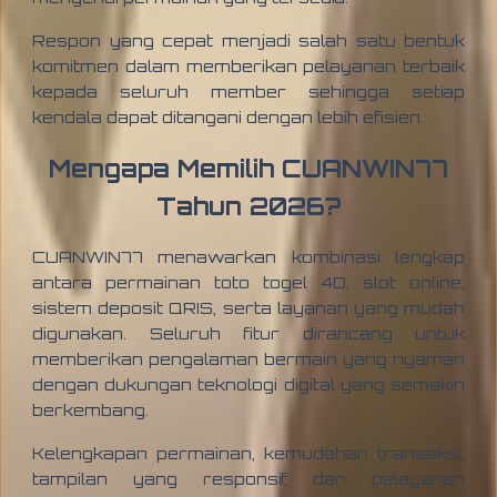
Respon yang cepat menjadi salah satu bentuk
komitmen dalam memberikan pelayanan terbaik
kepada seluruh member sehingga setiap
kendala dapat ditangani dengan lebih efisien.
Mengapa Memilih CUANWIN77
Tahun 2026?
CUANWIN77 menawarkan kombinasi lengkap
antara permainan toto togel 4D, slot online,
sistem deposit QRIS, serta layanan yang mudah
digunakan. Seluruh fitur dirancang untuk
memberikan pengalaman bermain yang nyaman
dengan dukungan teknologi digital yang semakin
berkembang.
Kelengkapan permainan, kemudahan transaksi,
tampilan yang responsif, dan pelayanan