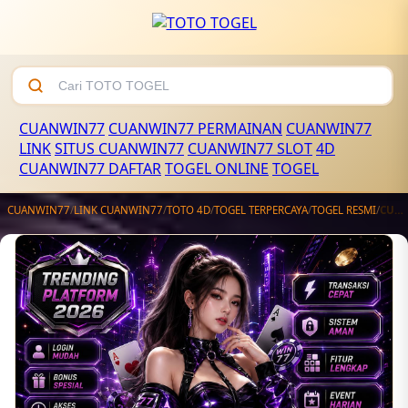
CUANWIN77
CUANWIN77 PERMAINAN
CUANWIN77
LINK
SITUS CUANWIN77
CUANWIN77 SLOT
4D
CUANWIN77 DAFTAR
TOGEL ONLINE
TOGEL
CUANWIN77
/
LINK CUANWIN77
/
TOTO 4D
/
TOGEL TERPERCAYA
/
TOGEL RESMI
/
CUANWIN77 | Alternatif Bandar Toto Online Terpercaya Dengan Result Tercepat