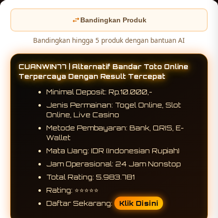
Bandingkan Produk
Bandingkan hingga 5 produk dengan bantuan AI
CUANWIN77 | Alternatif Bandar Toto Online
Terpercaya Dengan Result Tercepat
Minimal Deposit: Rp.10.000,-
Jenis Permainan: Togel Online, Slot
Online, Live Casino
Metode Pembayaran: Bank, QRIS, E-
Wallet
Mata Uang: IDR (Indonesian Rupiah)
Jam Operasional: 24 Jam Nonstop
Total Rating: 5.983.781
Rating: ⭐⭐⭐⭐⭐
Daftar Sekarang:
Klik Disini