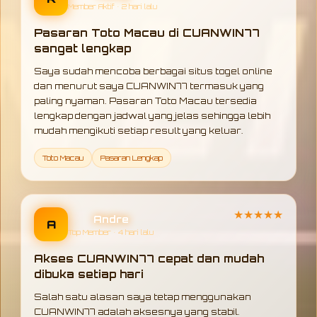
Member Aktif • 2 hari lalu
Pasaran Toto Macau di CUANWIN77
sangat lengkap
Saya sudah mencoba berbagai situs togel online
dan menurut saya CUANWIN77 termasuk yang
paling nyaman. Pasaran Toto Macau tersedia
lengkap dengan jadwal yang jelas sehingga lebih
mudah mengikuti setiap result yang keluar.
Toto Macau
Pasaran Lengkap
★★★★★
Andre
A
Top Member • 4 hari lalu
Akses CUANWIN77 cepat dan mudah
dibuka setiap hari
Salah satu alasan saya tetap menggunakan
CUANWIN77 adalah aksesnya yang stabil.