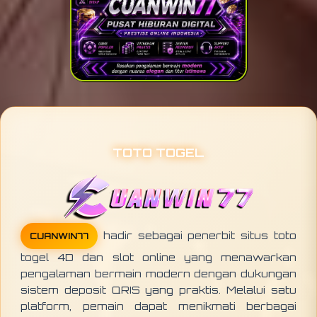
TOTO TOGEL
hadir sebagai penerbit situs toto
CUANWIN77
togel 4D dan slot online yang menawarkan
pengalaman bermain modern dengan dukungan
sistem deposit QRIS yang praktis. Melalui satu
platform, pemain dapat menikmati berbagai