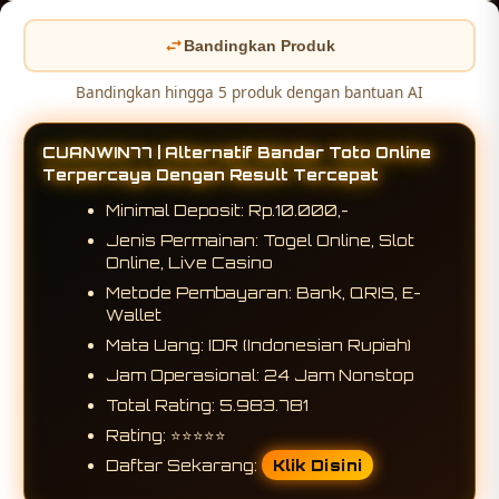
Bandingkan Produk
Bandingkan hingga 5 produk dengan bantuan AI
CUANWIN77 | Alternatif Bandar Toto Online
Terpercaya Dengan Result Tercepat
Minimal Deposit: Rp.10.000,-
Jenis Permainan: Togel Online, Slot
Online, Live Casino
Metode Pembayaran: Bank, QRIS, E-
Wallet
Mata Uang: IDR (Indonesian Rupiah)
Jam Operasional: 24 Jam Nonstop
Total Rating: 5.983.781
Rating: ⭐⭐⭐⭐⭐
Daftar Sekarang:
Klik Disini