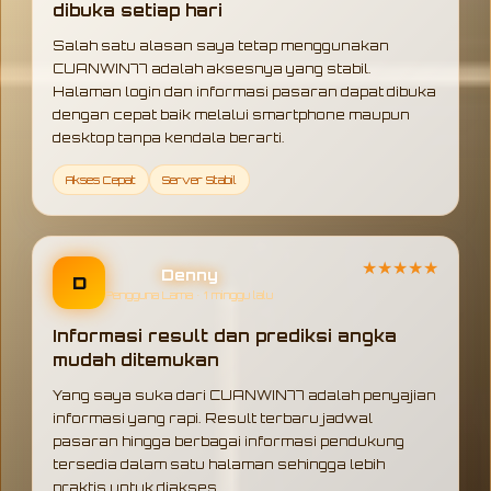
dibuka setiap hari
Salah satu alasan saya tetap menggunakan
CUANWIN77 adalah aksesnya yang stabil.
Halaman login dan informasi pasaran dapat dibuka
dengan cepat baik melalui smartphone maupun
desktop tanpa kendala berarti.
Akses Cepat
Server Stabil
★★★★★
Denny
D
Pengguna Lama • 1 minggu lalu
Informasi result dan prediksi angka
mudah ditemukan
Yang saya suka dari CUANWIN77 adalah penyajian
informasi yang rapi. Result terbaru jadwal
pasaran hingga berbagai informasi pendukung
tersedia dalam satu halaman sehingga lebih
praktis untuk diakses.