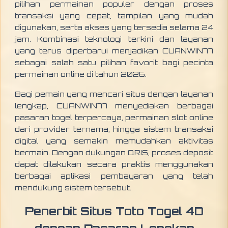
pilihan permainan populer dengan proses
transaksi yang cepat, tampilan yang mudah
digunakan, serta akses yang tersedia selama 24
jam. Kombinasi teknologi terkini dan layanan
yang terus diperbarui menjadikan CUANWIN77
sebagai salah satu pilihan favorit bagi pecinta
permainan online di tahun 2026.
Bagi pemain yang mencari situs dengan layanan
lengkap, CUANWIN77 menyediakan berbagai
pasaran togel terpercaya, permainan slot online
dari provider ternama, hingga sistem transaksi
digital yang semakin memudahkan aktivitas
bermain. Dengan dukungan QRIS, proses deposit
dapat dilakukan secara praktis menggunakan
berbagai aplikasi pembayaran yang telah
mendukung sistem tersebut.
Penerbit Situs Toto Togel 4D