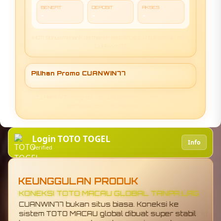
BENEFIT
DEPOSIT
AKSES
-
-
-
HOT! Bonus menarik permainan seru khusus untuk pemain baru
CUANWIN77.
Pilihan Promo CUANWIN77
CUANWIN77 menghadirkan bonus menarik akses cepat dan
permainan seru untuk pemain baru.
Login TOTO TOGEL
Info
Verified
KEUNGGULAN PRODUK
KONEKSI TOTO MACAU GLOBAL TANPA LAG
CUANWIN77 bukan situs biasa. Koneksi ke
sistem TOTO MACAU global dibuat super stabil