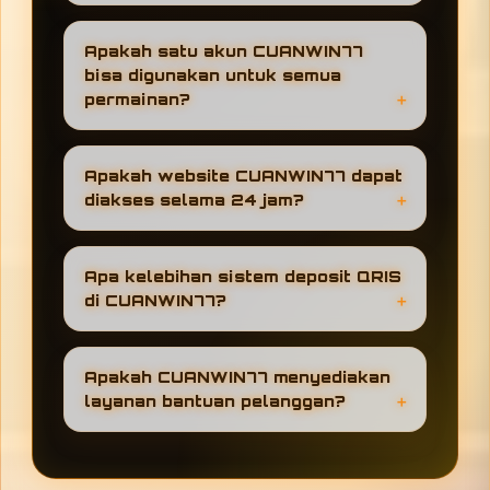
Apakah satu akun CUANWIN77
bisa digunakan untuk semua
permainan?
Apakah website CUANWIN77 dapat
diakses selama 24 jam?
Apa kelebihan sistem deposit QRIS
di CUANWIN77?
Apakah CUANWIN77 menyediakan
layanan bantuan pelanggan?