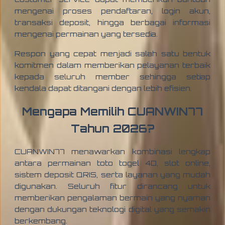
mengenai proses pendaftaran, login akun,
transaksi deposit, hingga berbagai informasi
mengenai permainan yang tersedia.
Respon yang cepat menjadi salah satu bentuk
komitmen dalam memberikan pelayanan terbaik
kepada seluruh member sehingga setiap
kendala dapat ditangani dengan lebih efisien.
Mengapa Memilih CUANWIN77
Tahun 2026?
CUANWIN77 menawarkan kombinasi lengkap
antara permainan toto togel 4D, slot online,
sistem deposit QRIS, serta layanan yang mudah
digunakan. Seluruh fitur dirancang untuk
memberikan pengalaman bermain yang nyaman
dengan dukungan teknologi digital yang semakin
berkembang.