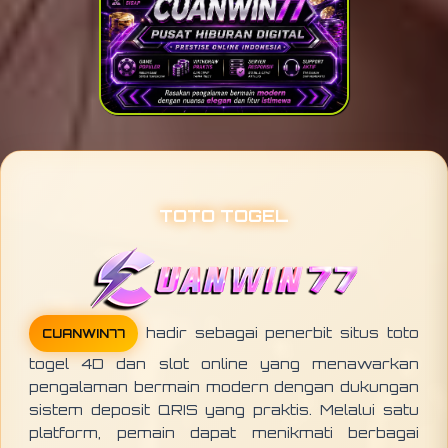
TOTO TOGEL
hadir sebagai penerbit situs toto
CUANWIN77
togel 4D dan slot online yang menawarkan
pengalaman bermain modern dengan dukungan
sistem deposit QRIS yang praktis. Melalui satu
platform, pemain dapat menikmati berbagai