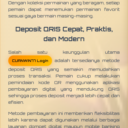
Dengan koleksi permainan yang beragam, setiap
pemain dapat menemukan permainan favorit
sesuai gaya bermain masing-masing.
Deposit QRIS Cepat, Praktis,
dan Modern
Salah satu keunggulan utama
adalah tersedianya metode
CUANWIN77 Login
deposit QRIS yang semakin memudahkan
proses transaksi. Pemain cukup melakukan
pemindaian kode QR menggunakan aplikasi
pembayaran digital yang mendukung QRIS
sehingga proses deposit menjadi lebih cepat dan
efisien.
Metode pembayaran ini memberikan fleksibilitas
lebih karena dapat digunakan melalui berbagai
layanan dompet digital maupun mobile banking