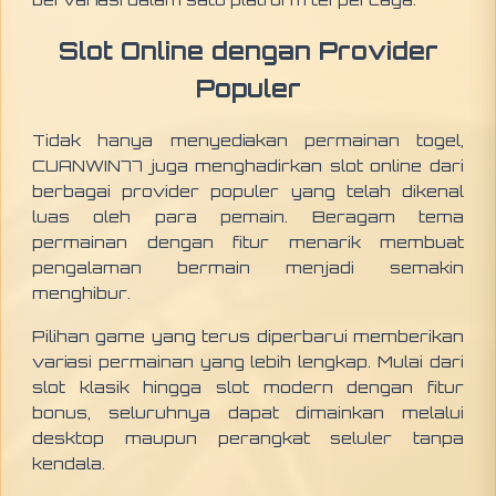
Slot Online dengan Provider
Populer
Tidak hanya menyediakan permainan togel,
CUANWIN77 juga menghadirkan slot online dari
berbagai provider populer yang telah dikenal
luas oleh para pemain. Beragam tema
permainan dengan fitur menarik membuat
pengalaman bermain menjadi semakin
menghibur.
Pilihan game yang terus diperbarui memberikan
variasi permainan yang lebih lengkap. Mulai dari
slot klasik hingga slot modern dengan fitur
bonus, seluruhnya dapat dimainkan melalui
desktop maupun perangkat seluler tanpa
kendala.