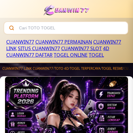
CUANWIN77
CUANWIN77 PERMAINAN
CUANWIN77
LINK
SITUS CUANWIN77
CUANWIN77 SLOT
4D
CUANWIN77 DAFTAR
TOGEL ONLINE
TOGEL
CUANWIN77
/
LINK CUANWIN77
/
TOTO 4D
/
TOGEL TERPERCAYA
/
TOGEL RESMI
/
CUANWIN77 | Alternatif Bandar Toto Online Terpercaya Dengan Result Tercepat