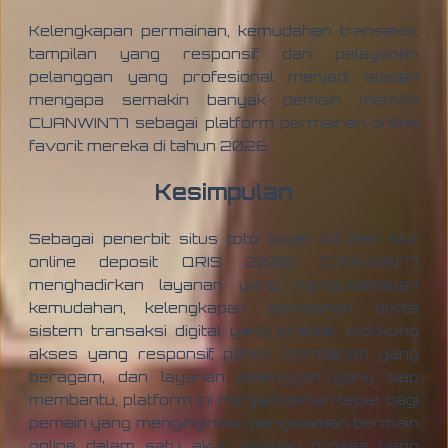
Kelengkapan permainan, kemudahan transaksi,
tampilan yang responsif, dan pelayanan
pelanggan yang profesional menjadi alasan
mengapa semakin banyak pemain memilih
CUANWIN77 sebagai platform permainan online
favorit mereka di tahun 2026.
Kesimpulan
Sebagai penerbit situs toto togel 4D dan slot
online deposit QRIS 2026, CUANWIN77
menghadirkan layanan yang mengutamakan
kemudahan, kelengkapan permainan, serta
sistem transaksi digital yang praktis. Didukung
akses yang responsif, pilihan permainan yang
beragam, dan layanan pelanggan yang siap
membantu, platform ini menjadi pilihan tepat bagi
pemain yang menginginkan pengalaman bermain
online dalam satu akun dengan proses yang