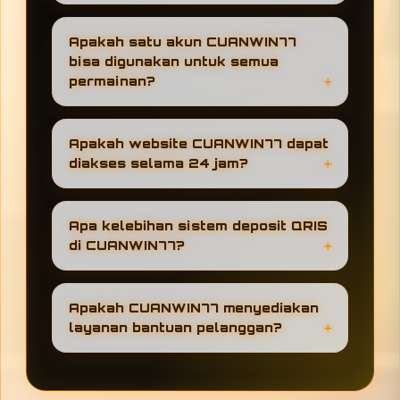
Apakah satu akun CUANWIN77
bisa digunakan untuk semua
permainan?
Apakah website CUANWIN77 dapat
diakses selama 24 jam?
Apa kelebihan sistem deposit QRIS
di CUANWIN77?
Apakah CUANWIN77 menyediakan
layanan bantuan pelanggan?