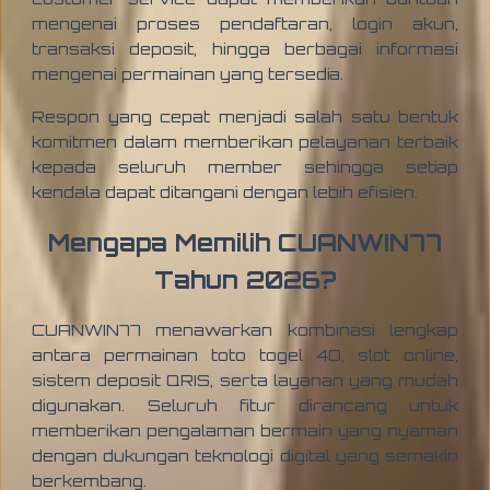
mengenai proses pendaftaran, login akun,
transaksi deposit, hingga berbagai informasi
mengenai permainan yang tersedia.
Respon yang cepat menjadi salah satu bentuk
komitmen dalam memberikan pelayanan terbaik
kepada seluruh member sehingga setiap
kendala dapat ditangani dengan lebih efisien.
Mengapa Memilih CUANWIN77
Tahun 2026?
CUANWIN77 menawarkan kombinasi lengkap
antara permainan toto togel 4D, slot online,
sistem deposit QRIS, serta layanan yang mudah
digunakan. Seluruh fitur dirancang untuk
memberikan pengalaman bermain yang nyaman
dengan dukungan teknologi digital yang semakin
berkembang.