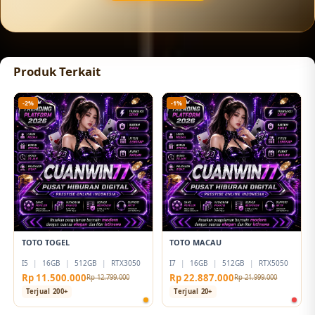
Produk Terkait
-2%
-1%
TOTO TOGEL
TOTO MACAU
I5
|
16GB
|
512GB
|
RTX3050
I7
|
16GB
|
512GB
|
RTX5050
Rp 11.500.000
Rp 22.887.000
Rp 12.799.000
Rp 21.999.000
Terjual 200+
Terjual 20+