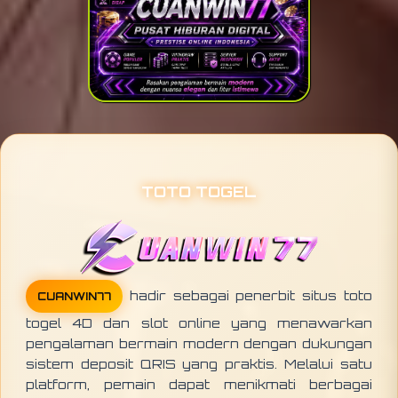
TOTO TOGEL
hadir sebagai penerbit situs toto
CUANWIN77
togel 4D dan slot online yang menawarkan
pengalaman bermain modern dengan dukungan
sistem deposit QRIS yang praktis. Melalui satu
platform, pemain dapat menikmati berbagai