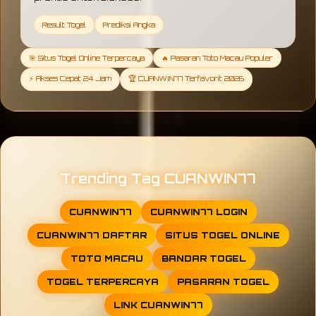
Result Togel
Prediksi Angka
🎯 Situs Togel Online Terpercaya
🔥 Pasaran Toto Macau Populer
⚡ Akses Cepat 24 Jam
🏆 CUANWIN77 Terfavorit 2026
Trending Tag CUANWIN77
CUANWIN77
CUANWIN77 LOGIN
CUANWIN77 DAFTAR
SITUS TOGEL ONLINE
TOTO MACAU
BANDAR TOGEL
TOGEL TERPERCAYA
PASARAN TOGEL
LINK CUANWIN77