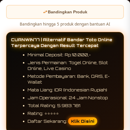
Bandingkan Produk
Bandingkan hingga 5 produk dengan bantuan AI
CUANWIN77 | Alternatif Bandar Toto Online
Terpercaya Dengan Result Tercepat
Minimal Deposit: Rp.10.000,-
Jenis Permainan: Togel Online, Slot
Online, Live Casino
Metode Pembayaran: Bank, QRIS, E-
Wallet
Mata Uang: IDR (Indonesian Rupiah)
Jam Operasional: 24 Jam Nonstop
Total Rating: 5.983.781
Rating: ⭐⭐⭐⭐⭐
Daftar Sekarang:
Klik Disini