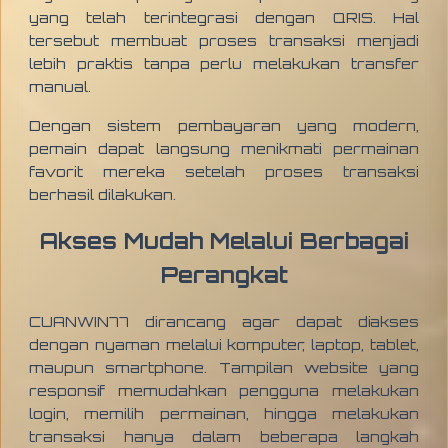
yang telah terintegrasi dengan QRIS. Hal
tersebut membuat proses transaksi menjadi
lebih praktis tanpa perlu melakukan transfer
manual.
Dengan sistem pembayaran yang modern,
pemain dapat langsung menikmati permainan
favorit mereka setelah proses transaksi
berhasil dilakukan.
Akses Mudah Melalui Berbagai
Perangkat
CUANWIN77 dirancang agar dapat diakses
dengan nyaman melalui komputer, laptop, tablet,
maupun smartphone. Tampilan website yang
responsif memudahkan pengguna melakukan
login, memilih permainan, hingga melakukan
transaksi hanya dalam beberapa langkah