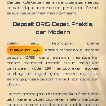
Dengan koleksi permainan yang beragam, setiap
pemain dapat menemukan permainan favorit
sesuai gaya bermain masing-masing.
Deposit QRIS Cepat, Praktis,
dan Modern
Salah satu keunggulan utama
adalah tersedianya metode
CUANWIN77 Login
deposit QRIS yang semakin memudahkan
proses transaksi. Pemain cukup melakukan
pemindaian kode QR menggunakan aplikasi
pembayaran digital yang mendukung QRIS
sehingga proses deposit menjadi lebih cepat dan
efisien.
Metode pembayaran ini memberikan fleksibilitas
lebih karena dapat digunakan melalui berbagai
layanan dompet digital maupun mobile banking