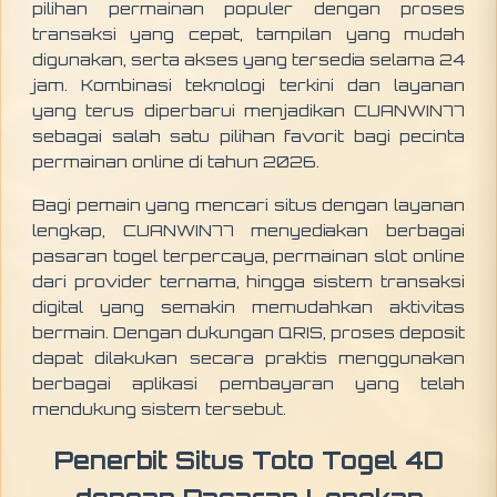
pilihan permainan populer dengan proses
transaksi yang cepat, tampilan yang mudah
digunakan, serta akses yang tersedia selama 24
jam. Kombinasi teknologi terkini dan layanan
yang terus diperbarui menjadikan CUANWIN77
sebagai salah satu pilihan favorit bagi pecinta
permainan online di tahun 2026.
Bagi pemain yang mencari situs dengan layanan
lengkap, CUANWIN77 menyediakan berbagai
pasaran togel terpercaya, permainan slot online
dari provider ternama, hingga sistem transaksi
digital yang semakin memudahkan aktivitas
bermain. Dengan dukungan QRIS, proses deposit
dapat dilakukan secara praktis menggunakan
berbagai aplikasi pembayaran yang telah
mendukung sistem tersebut.
Penerbit Situs Toto Togel 4D