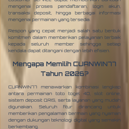
mengenai proses pendaftaran, login akun,
transaksi deposit, hingga berbagai informasi
mengenai permainan yang tersedia.
Respon yang cepat menjadi salah satu bentuk
komitmen dalam memberikan pelayanan terbaik
kepada seluruh member sehingga setiap
kendala dapat ditangani dengan lebih efisien.
Mengapa Memilih CUANWIN77
Tahun 2026?
CUANWIN77 menawarkan kombinasi lengkap
antara permainan toto togel 4D, slot online,
sistem deposit QRIS, serta layanan yang mudah
digunakan. Seluruh fitur dirancang untuk
memberikan pengalaman bermain yang nyaman
dengan dukungan teknologi digital yang semakin
berkembang.