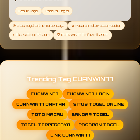
Result Togel
Prediksi Angka
🎯 Situs Togel Online Terpercaya
🔥 Pasaran Toto Macau Populer
⚡ Akses Cepat 24 Jam
🏆 CUANWIN77 Terfavorit 2026
Trending Tag CUANWIN77
CUANWIN77
CUANWIN77 LOGIN
CUANWIN77 DAFTAR
SITUS TOGEL ONLINE
TOTO MACAU
BANDAR TOGEL
TOGEL TERPERCAYA
PASARAN TOGEL
LINK CUANWIN77