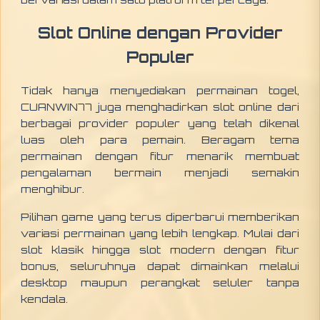
Slot Online dengan Provider
Populer
Tidak hanya menyediakan permainan togel,
CUANWIN77 juga menghadirkan slot online dari
berbagai provider populer yang telah dikenal
luas oleh para pemain. Beragam tema
permainan dengan fitur menarik membuat
pengalaman bermain menjadi semakin
menghibur.
Pilihan game yang terus diperbarui memberikan
variasi permainan yang lebih lengkap. Mulai dari
slot klasik hingga slot modern dengan fitur
bonus, seluruhnya dapat dimainkan melalui
desktop maupun perangkat seluler tanpa
kendala.