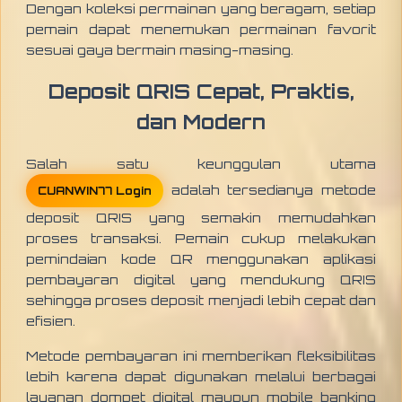
Dengan koleksi permainan yang beragam, setiap
pemain dapat menemukan permainan favorit
sesuai gaya bermain masing-masing.
Deposit QRIS Cepat, Praktis,
dan Modern
Salah satu keunggulan utama
adalah tersedianya metode
CUANWIN77 Login
deposit QRIS yang semakin memudahkan
proses transaksi. Pemain cukup melakukan
pemindaian kode QR menggunakan aplikasi
pembayaran digital yang mendukung QRIS
sehingga proses deposit menjadi lebih cepat dan
efisien.
Metode pembayaran ini memberikan fleksibilitas
lebih karena dapat digunakan melalui berbagai
layanan dompet digital maupun mobile banking