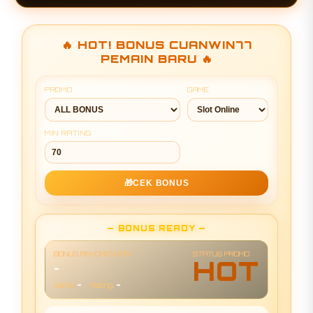
🔥 HOT! BONUS CUANWIN77
PEMAIN BARU 🔥
PROMO
GAME
MIN RATING
🎁
CEK BONUS
— BONUS READY —
BONUS REKOMENDASI
STATUS PROMO
HOT
-
-
-
Game:
Rating: