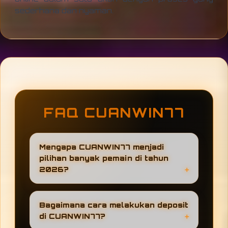
sederhana dan nyaman.
FAQ CUANWIN77
Mengapa CUANWIN77 menjadi
pilihan banyak pemain di tahun
2026?
Bagaimana cara melakukan deposit
di CUANWIN77?