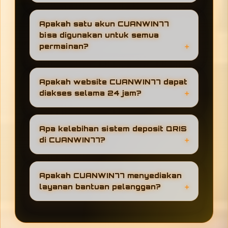
Apakah satu akun CUANWIN77
bisa digunakan untuk semua
permainan?
Apakah website CUANWIN77 dapat
diakses selama 24 jam?
Apa kelebihan sistem deposit QRIS
di CUANWIN77?
Apakah CUANWIN77 menyediakan
layanan bantuan pelanggan?