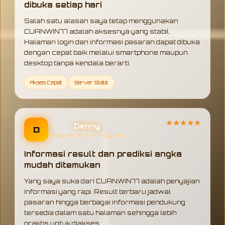
dibuka setiap hari
Salah satu alasan saya tetap menggunakan
CUANWIN77 adalah aksesnya yang stabil.
Halaman login dan informasi pasaran dapat dibuka
dengan cepat baik melalui smartphone maupun
desktop tanpa kendala berarti.
Akses Cepat
Server Stabil
★★★★★
Denny
D
Pengguna Lama • 1 minggu lalu
Informasi result dan prediksi angka
mudah ditemukan
Yang saya suka dari CUANWIN77 adalah penyajian
informasi yang rapi. Result terbaru jadwal
pasaran hingga berbagai informasi pendukung
tersedia dalam satu halaman sehingga lebih
praktis untuk diakses.