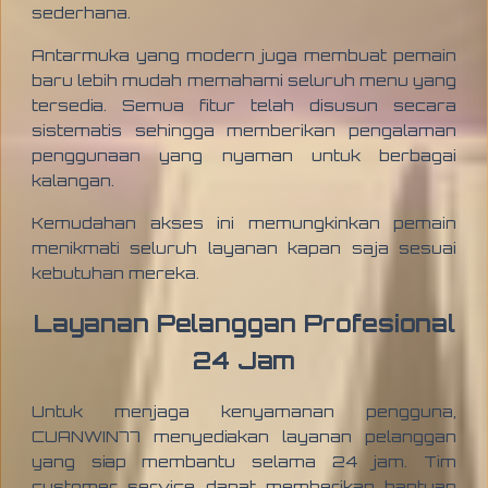
sederhana.
Antarmuka yang modern juga membuat pemain
baru lebih mudah memahami seluruh menu yang
tersedia. Semua fitur telah disusun secara
sistematis sehingga memberikan pengalaman
penggunaan yang nyaman untuk berbagai
kalangan.
Kemudahan akses ini memungkinkan pemain
menikmati seluruh layanan kapan saja sesuai
kebutuhan mereka.
Layanan Pelanggan Profesional
24 Jam
Untuk menjaga kenyamanan pengguna,
CUANWIN77 menyediakan layanan pelanggan
yang siap membantu selama 24 jam. Tim
customer service dapat memberikan bantuan