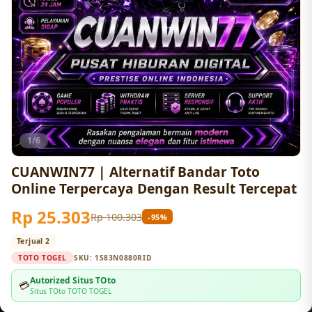
1/6
CUANWIN77 | Alternatif Bandar Toto
Online Terpercaya Dengan Result Tercepat
Rp 25.303
Rp 100.303
-95%
Terjual 2
TOTO TOGEL
SKU:
1S83N0880RID
Autorized Situs TOto
💳
Situs TOto TOTO TOGEL