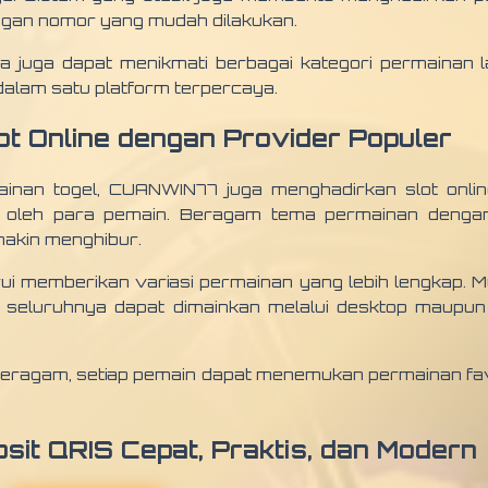
an nomor yang mudah dilakukan.
a juga dapat menikmati berbagai kategori permainan l
 dalam satu platform terpercaya.
ot Online dengan Provider Populer
nan togel, CUANWIN77 juga menghadirkan slot online
as oleh para pemain. Beragam tema permainan denga
akin menghibur.
ui memberikan variasi permainan yang lebih lengkap. Mul
, seluruhnya dapat dimainkan melalui desktop maupun
beragam, setiap pemain dapat menemukan permainan fav
sit QRIS Cepat, Praktis, dan Modern