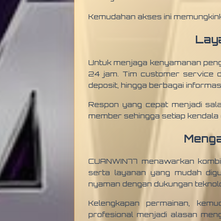
Kemudahan akses ini memungkink
Lay
Untuk menjaga kenyamanan peng
24 jam. Tim customer service d
deposit, hingga berbagai informa
Respon yang cepat menjadi sal
member sehingga setiap kendala da
Menga
CUANWIN77 menawarkan kombinasi
serta layanan yang mudah digu
nyaman dengan dukungan teknolog
Kelengkapan permainan, kemud
profesional menjadi alasan me