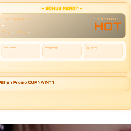
— BONUS READY —
BONUS REKOMENDASI
STATUS PROMO
HOT
-
-
-
Game:
Rating:
BENEFIT
DEPOSIT
AKSES
-
-
-
HOT! Bonus menarik permainan seru khusus untuk pemain baru CUANWIN77.
Pilihan Promo CUANWIN77
ANWIN77 menghadirkan bonus menarik akses cepat dan permainan seru untuk pemain
baru.