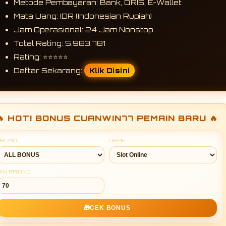
Metode Pembayaran: Bank, QRIS, E-Wallet
Mata Uang: IDR (Indonesian Rupiah)
Jam Operasional: 24 Jam Nonstop
Total Rating: 5.983.781
Rating: ⭐⭐⭐⭐⭐
Daftar Sekarang:
Klik Disini
🔥 HOT! BONUS CUANWIN77 PEMAIN BARU 🔥
PROMO
GAME
MIN RATING
🎁
CEK BONUS