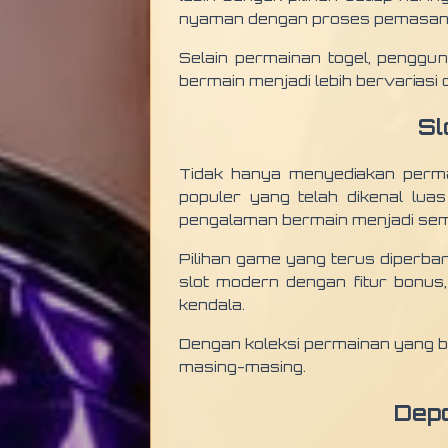
nyaman dengan proses pemasang
Selain permainan togel, penggun
bermain menjadi lebih bervariasi
Sl
Tidak hanya menyediakan permai
populer yang telah dikenal lu
pengalaman bermain menjadi sem
Pilihan game yang terus diperbar
slot modern dengan fitur bonus
kendala.
Dengan koleksi permainan yang 
masing-masing.
Depo