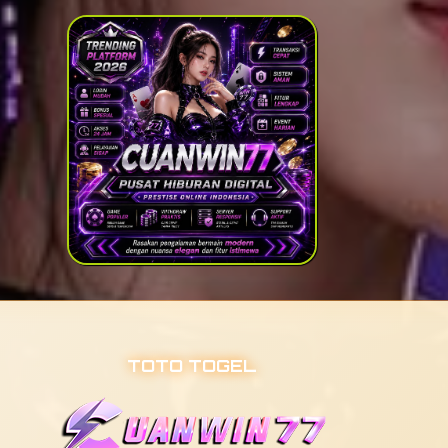
TOTO TOGEL