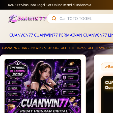
RANK1# Situs Toto Togel Slot Online Resmi di Indonesia
CUANWIN77
CUANWIN77 PERMAINAN
CUANWIN77 LI
CUANWIN77
/
LINK CUANWIN77
/
TOTO 4D
/
TOGEL TERPERCAYA
/
TOGEL RESMI
/
CUAN
Ba
CUA
Den