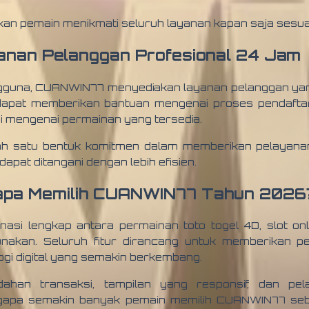
an pemain menikmati seluruh layanan kapan saja sesua
anan Pelanggan Profesional 24 Jam
guna, CUANWIN77 menyediakan layanan pelanggan ya
apat memberikan bantuan mengenai proses pendaftara
si mengenai permainan yang tersedia.
ah satu bentuk komitmen dalam memberikan pelayanan
pat ditangani dengan lebih efisien.
pa Memilih CUANWIN77 Tahun 2026
 lengkap antara permainan toto togel 4D, slot onli
nakan. Seluruh fitur dirancang untuk memberikan 
i digital yang semakin berkembang.
ahan transaksi, tampilan yang responsif, dan pe
ngapa semakin banyak pemain memilih CUANWIN77 seb