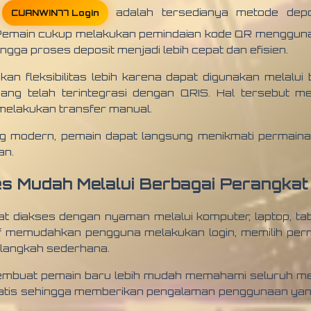
a
adalah tersedianya metode dep
CUANWIN77 Login
Pemain cukup melakukan pemindaian kode QR mengguna
gga proses deposit menjadi lebih cepat dan efisien.
n fleksibilitas lebih karena dapat digunakan melalui
yang telah terintegrasi dengan QRIS. Hal tersebut 
 melakukan transfer manual.
 modern, pemain dapat langsung menikmati permainan
an.
s Mudah Melalui Berbagai Perangkat
 diakses dengan nyaman melalui komputer, laptop, ta
f memudahkan pengguna melakukan login, memilih per
 langkah sederhana.
mbuat pemain baru lebih mudah memahami seluruh me
tematis sehingga memberikan pengalaman penggunaan ya