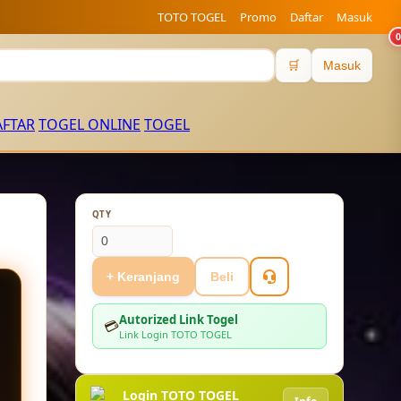
TOTO TOGEL
Promo
Daftar
Masuk
0
🛒
Masuk
FTAR
TOGEL ONLINE
TOGEL
QTY
+ Keranjang
Beli
Autorized Link Togel
💳
Link Login TOTO TOGEL
Login TOTO TOGEL