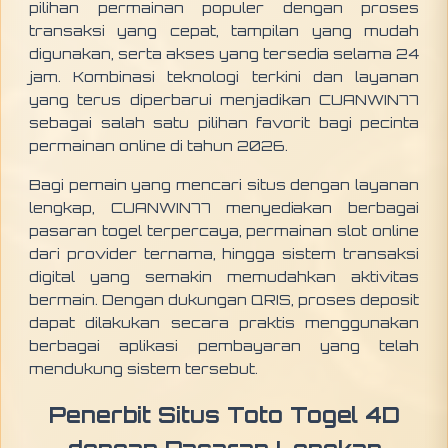
pilihan permainan populer dengan proses
transaksi yang cepat, tampilan yang mudah
digunakan, serta akses yang tersedia selama 24
jam. Kombinasi teknologi terkini dan layanan
yang terus diperbarui menjadikan CUANWIN77
sebagai salah satu pilihan favorit bagi pecinta
permainan online di tahun 2026.
Bagi pemain yang mencari situs dengan layanan
lengkap, CUANWIN77 menyediakan berbagai
pasaran togel terpercaya, permainan slot online
dari provider ternama, hingga sistem transaksi
digital yang semakin memudahkan aktivitas
bermain. Dengan dukungan QRIS, proses deposit
dapat dilakukan secara praktis menggunakan
berbagai aplikasi pembayaran yang telah
mendukung sistem tersebut.
Penerbit Situs Toto Togel 4D