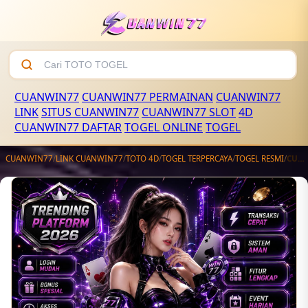
CUANWIN77
CUANWIN77 PERMAINAN
CUANWIN77
LINK
SITUS CUANWIN77
CUANWIN77 SLOT
4D
CUANWIN77 DAFTAR
TOGEL ONLINE
TOGEL
CUANWIN77
/
LINK CUANWIN77
/
TOTO 4D
/
TOGEL TERPERCAYA
/
TOGEL RESMI
/
CUANWIN77 | Alternatif Bandar Toto Online Terpercaya Dengan Result Tercepat