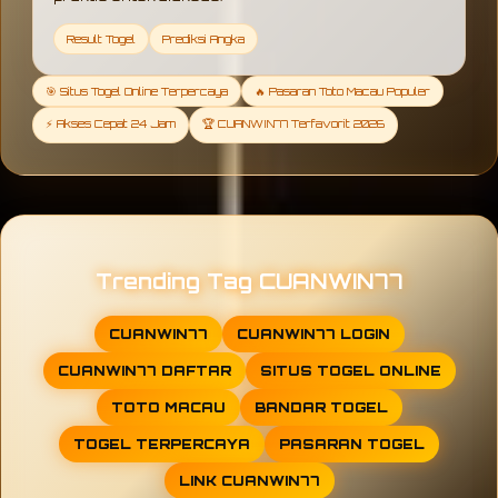
Result Togel
Prediksi Angka
🎯 Situs Togel Online Terpercaya
🔥 Pasaran Toto Macau Populer
⚡ Akses Cepat 24 Jam
🏆 CUANWIN77 Terfavorit 2026
Trending Tag CUANWIN77
CUANWIN77
CUANWIN77 LOGIN
CUANWIN77 DAFTAR
SITUS TOGEL ONLINE
TOTO MACAU
BANDAR TOGEL
TOGEL TERPERCAYA
PASARAN TOGEL
LINK CUANWIN77