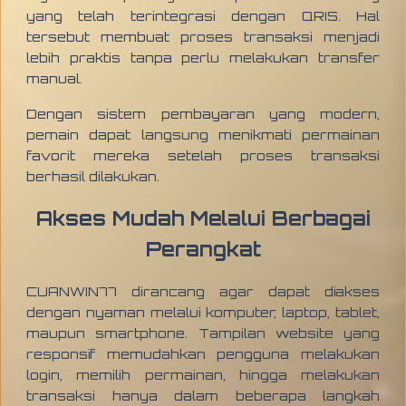
yang telah terintegrasi dengan QRIS. Hal
tersebut membuat proses transaksi menjadi
lebih praktis tanpa perlu melakukan transfer
manual.
Dengan sistem pembayaran yang modern,
pemain dapat langsung menikmati permainan
favorit mereka setelah proses transaksi
berhasil dilakukan.
Akses Mudah Melalui Berbagai
Perangkat
CUANWIN77 dirancang agar dapat diakses
dengan nyaman melalui komputer, laptop, tablet,
maupun smartphone. Tampilan website yang
responsif memudahkan pengguna melakukan
login, memilih permainan, hingga melakukan
transaksi hanya dalam beberapa langkah