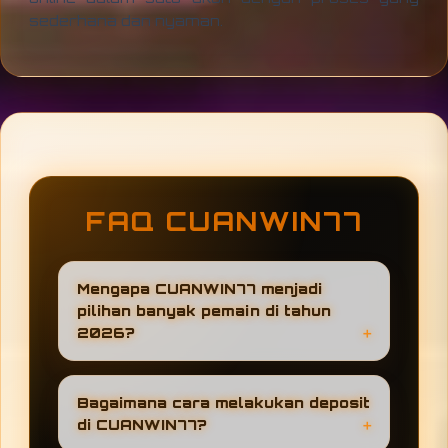
sederhana dan nyaman.
FAQ CUANWIN77
Mengapa CUANWIN77 menjadi
pilihan banyak pemain di tahun
2026?
Bagaimana cara melakukan deposit
di CUANWIN77?