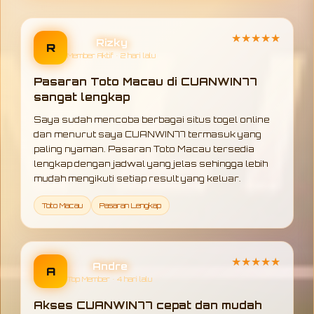
★★★★★
Rizky
R
Member Aktif • 2 hari lalu
Pasaran Toto Macau di CUANWIN77
sangat lengkap
Saya sudah mencoba berbagai situs togel online
dan menurut saya CUANWIN77 termasuk yang
paling nyaman. Pasaran Toto Macau tersedia
lengkap dengan jadwal yang jelas sehingga lebih
mudah mengikuti setiap result yang keluar.
Toto Macau
Pasaran Lengkap
★★★★★
Andre
A
Top Member • 4 hari lalu
Akses CUANWIN77 cepat dan mudah