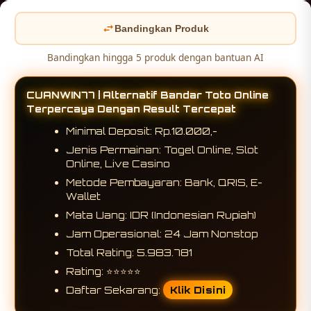
Bandingkan Produk
Bandingkan hingga 5 produk dengan bantuan AI
CUANWIN77 | Alternatif Bandar Toto Online
Terpercaya Dengan Result Tercepat
Minimal Deposit: Rp.10.000,-
Jenis Permainan: Togel Online, Slot
Online, Live Casino
Metode Pembayaran: Bank, QRIS, E-
Wallet
Mata Uang: IDR (Indonesian Rupiah)
Jam Operasional: 24 Jam Nonstop
Total Rating: 5.983.781
Rating: ⭐⭐⭐⭐⭐
Daftar Sekarang:
Klik Disini