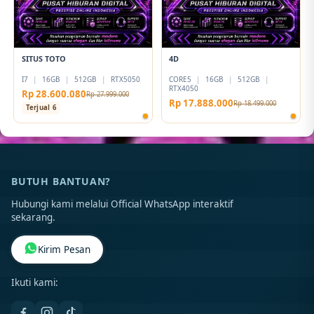
SITUS TOTO
4D
I7
|
16GB
|
512GB
|
RTX5050
CORE5
|
16GB
|
512GB
|
RTX4050
Rp 28.600.080
Rp 27.999.000
Rp 17.888.000
Rp 18.499.000
Terjual 6
BUTUH BANTUAN?
Hubungi kami melalui Official WhatsApp interaktif
sekarang.
Kirim Pesan
Ikuti kami: