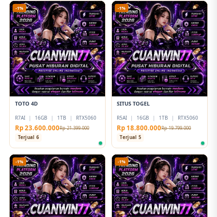
-1%
-1%
TOTO 4D
SITUS TOGEL
R7AI
|
16GB
|
1TB
|
RTX5060
R5AI
|
16GB
|
1TB
|
RTX5060
Rp 23.600.000
Rp 18.800.000
Rp 21.399.000
Rp 19.799.000
Terjual 6
Terjual 5
-1%
-1%