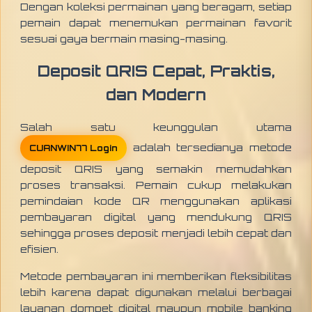
Dengan koleksi permainan yang beragam, setiap
pemain dapat menemukan permainan favorit
sesuai gaya bermain masing-masing.
Deposit QRIS Cepat, Praktis,
dan Modern
Salah satu keunggulan utama
adalah tersedianya metode
CUANWIN77 Login
deposit QRIS yang semakin memudahkan
proses transaksi. Pemain cukup melakukan
pemindaian kode QR menggunakan aplikasi
pembayaran digital yang mendukung QRIS
sehingga proses deposit menjadi lebih cepat dan
efisien.
Metode pembayaran ini memberikan fleksibilitas
lebih karena dapat digunakan melalui berbagai
layanan dompet digital maupun mobile banking