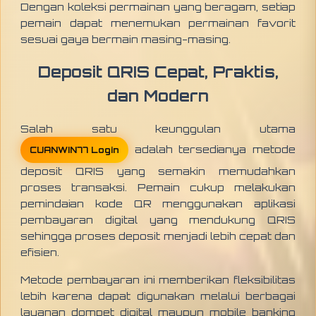
Dengan koleksi permainan yang beragam, setiap
pemain dapat menemukan permainan favorit
sesuai gaya bermain masing-masing.
Deposit QRIS Cepat, Praktis,
dan Modern
Salah satu keunggulan utama
adalah tersedianya metode
CUANWIN77 Login
deposit QRIS yang semakin memudahkan
proses transaksi. Pemain cukup melakukan
pemindaian kode QR menggunakan aplikasi
pembayaran digital yang mendukung QRIS
sehingga proses deposit menjadi lebih cepat dan
efisien.
Metode pembayaran ini memberikan fleksibilitas
lebih karena dapat digunakan melalui berbagai
layanan dompet digital maupun mobile banking