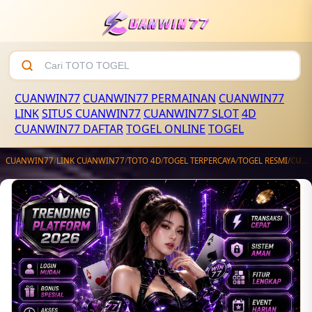
CUANWIN77
CUANWIN77 PERMAINAN
CUANWIN77
LINK
SITUS CUANWIN77
CUANWIN77 SLOT
4D
CUANWIN77 DAFTAR
TOGEL ONLINE
TOGEL
CUANWIN77
/
LINK CUANWIN77
/
TOTO 4D
/
TOGEL TERPERCAYA
/
TOGEL RESMI
/
CUANWIN77 | Alternatif Bandar Toto Online Terpercaya Dengan Result Tercepat