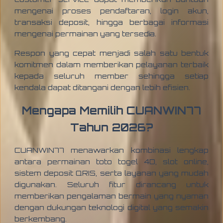
mengenai proses pendaftaran, login akun,
transaksi deposit, hingga berbagai informasi
mengenai permainan yang tersedia.
Respon yang cepat menjadi salah satu bentuk
komitmen dalam memberikan pelayanan terbaik
kepada seluruh member sehingga setiap
kendala dapat ditangani dengan lebih efisien.
Mengapa Memilih CUANWIN77
Tahun 2026?
CUANWIN77 menawarkan kombinasi lengkap
antara permainan toto togel 4D, slot online,
sistem deposit QRIS, serta layanan yang mudah
digunakan. Seluruh fitur dirancang untuk
memberikan pengalaman bermain yang nyaman
dengan dukungan teknologi digital yang semakin
berkembang.