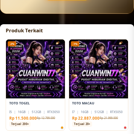
Produk Terkait
-2%
-1%
TOTO TOGEL
TOTO MACAU
I5
|
16GB
|
512GB
|
RTX3050
I7
|
16GB
|
512GB
|
RTX5050
Rp 11.500.000
Rp 22.887.000
Rp 12.799.000
Rp 21.999.000
Terjual 200+
Terjual 20+