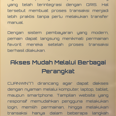
yang telah terintegrasi dengan QRIS. Hal
tersebut membuat proses transaksi menjadi
lebih praktis tanpa perlu melakukan transfer
manual.
Dengan sistem pembayaran yang modern,
pemain dapat langsung menikmati permainan
favorit mereka setelah proses transaksi
berhasil dilakukan.
Akses Mudah Melalui Berbagai
Perangkat
CUANWIN77 dirancang agar dapat diakses
dengan nyaman melalui komputer, laptop, tablet,
maupun smartphone. Tampilan website yang
responsif memudahkan pengguna melakukan
login, memilih permainan, hingga melakukan
transaksi hanya dalam beberapa langkah