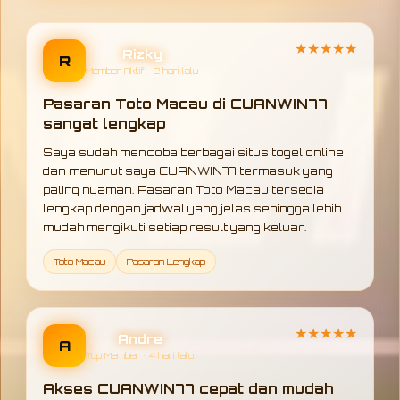
★★★★★
Rizky
R
Member Aktif • 2 hari lalu
Pasaran Toto Macau di CUANWIN77
sangat lengkap
Saya sudah mencoba berbagai situs togel online
dan menurut saya CUANWIN77 termasuk yang
paling nyaman. Pasaran Toto Macau tersedia
lengkap dengan jadwal yang jelas sehingga lebih
mudah mengikuti setiap result yang keluar.
Toto Macau
Pasaran Lengkap
★★★★★
Andre
A
Top Member • 4 hari lalu
Akses CUANWIN77 cepat dan mudah