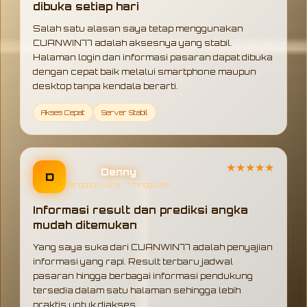
dibuka setiap hari
Salah satu alasan saya tetap menggunakan
CUANWIN77 adalah aksesnya yang stabil.
Halaman login dan informasi pasaran dapat dibuka
dengan cepat baik melalui smartphone maupun
desktop tanpa kendala berarti.
Akses Cepat
Server Stabil
★★★★★
Denny
D
Pengguna Lama • 1 minggu lalu
Informasi result dan prediksi angka
mudah ditemukan
Yang saya suka dari CUANWIN77 adalah penyajian
informasi yang rapi. Result terbaru jadwal
pasaran hingga berbagai informasi pendukung
tersedia dalam satu halaman sehingga lebih
praktis untuk diakses.