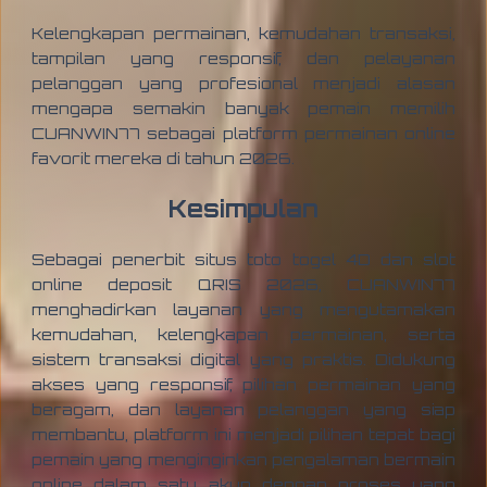
Kelengkapan permainan, kemudahan transaksi,
tampilan yang responsif, dan pelayanan
pelanggan yang profesional menjadi alasan
mengapa semakin banyak pemain memilih
CUANWIN77 sebagai platform permainan online
favorit mereka di tahun 2026.
Kesimpulan
Sebagai penerbit situs toto togel 4D dan slot
online deposit QRIS 2026, CUANWIN77
menghadirkan layanan yang mengutamakan
kemudahan, kelengkapan permainan, serta
sistem transaksi digital yang praktis. Didukung
akses yang responsif, pilihan permainan yang
beragam, dan layanan pelanggan yang siap
membantu, platform ini menjadi pilihan tepat bagi
pemain yang menginginkan pengalaman bermain
online dalam satu akun dengan proses yang