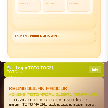
BENEFIT
DEPOSIT
AKSES
-
-
-
HOT! Bonus menarik permainan seru khusus untuk pemain baru
CUANWIN77.
Pilihan Promo CUANWIN77
CUANWIN77 menghadirkan bonus menarik akses cepat dan
permainan seru untuk pemain baru.
Login TOTO TOGEL
Info
Verified
KEUNGGULAN PRODUK
AKSES RESMI TANPA ARAH
MEMBINGUNGKAN
Nggak ada link berputar atau halaman aneh