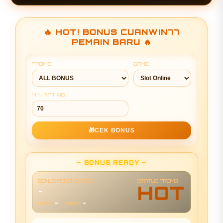
🔥 HOT! BONUS CUANWIN77
PEMAIN BARU 🔥
PROMO
GAME
MIN RATING
🎁
CEK BONUS
— BONUS READY —
BONUS REKOMENDASI
STATUS PROMO
HOT
-
-
-
Game:
Rating: