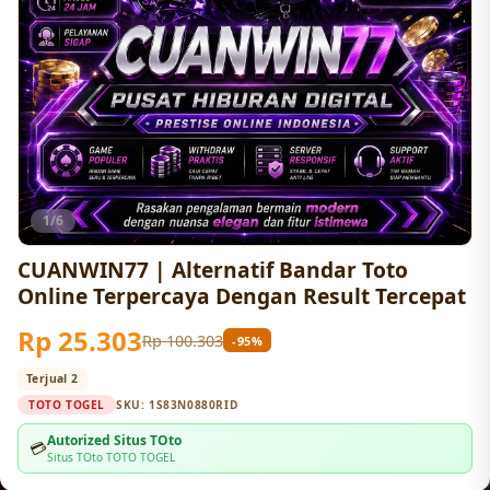
1/6
CUANWIN77 | Alternatif Bandar Toto
Online Terpercaya Dengan Result Tercepat
Rp 25.303
Rp 100.303
-95%
Terjual 2
TOTO TOGEL
SKU:
1S83N0880RID
Autorized Situs TOto
💳
Situs TOto TOTO TOGEL