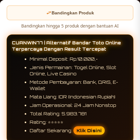
Bandingkan Produk
Bandingkan hingga 5 produk dengan bantuan AI
CUANWIN77 | Alternatif Bandar Toto Online
Terpercaya Dengan Result Tercepat
Minimal Deposit: Rp.10.000,-
Jenis Permainan: Togel Online, Slot
Online, Live Casino
Metode Pembayaran: Bank, QRIS, E-
Wallet
Mata Uang: IDR (Indonesian Rupiah)
Jam Operasional: 24 Jam Nonstop
Total Rating: 5.983.781
Rating: ⭐⭐⭐⭐⭐
Daftar Sekarang:
Klik Disini