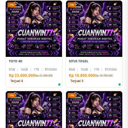
-1%
-1%
TOTO 4D
SITUS TOGEL
R7AI
|
16GB
|
1TB
|
RTX5060
R5AI
|
16GB
|
1TB
|
RTX5060
Rp 23.600.000
Rp 18.800.000
Rp 21.399.000
Rp 19.799.000
Terjual 6
Terjual 5
-1%
-1%