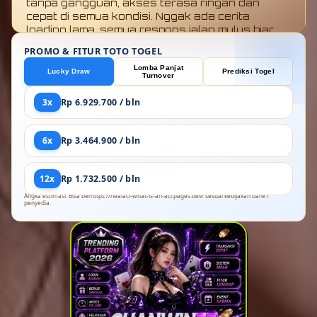
yang bikin bingung. CUANWIN77 kasih jalur
akses langsung ke sistem utama tanpa ribet.
Semua transparan, jelas, dan aman buat
pengguna yang pengen masuk ke platform
PROMO & FITUR TOTO TOGEL
tanpa distraksi.
Lomba Panjat
Lucky Draw
Prediksi Togel
Turnover
3x
Rp 6.929.700 / bln
6x
Rp 3.464.900 / bln
12x
Rp 1.732.500 / bln
Angka estimasi. Bisa berhttps://healacl-what-is-an-acl.pages.dev/ sesuai kebijakan bank /
penyedia.