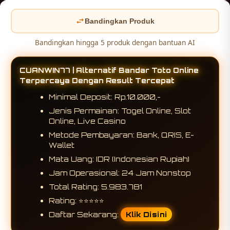
Bandingkan Produk
Bandingkan hingga 5 produk dengan bantuan AI
CUANWIN77 | Alternatif Bandar Toto Online
Terpercaya Dengan Result Tercepat
Minimal Deposit: Rp.10.000,-
Jenis Permainan: Togel Online, Slot
Online, Live Casino
Metode Pembayaran: Bank, QRIS, E-
Wallet
Mata Uang: IDR (Indonesian Rupiah)
Jam Operasional: 24 Jam Nonstop
Total Rating: 5.983.781
Rating: ⭐⭐⭐⭐⭐
Daftar Sekarang:
Klik Disini