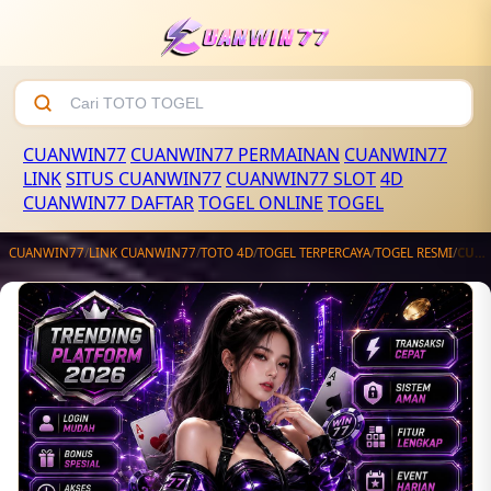
CUANWIN77
CUANWIN77 PERMAINAN
CUANWIN77
LINK
SITUS CUANWIN77
CUANWIN77 SLOT
4D
CUANWIN77 DAFTAR
TOGEL ONLINE
TOGEL
CUANWIN77
/
LINK CUANWIN77
/
TOTO 4D
/
TOGEL TERPERCAYA
/
TOGEL RESMI
/
CUANWIN77 | Alternatif Bandar Toto Online Terpercaya Dengan Result Tercepat