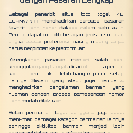
dengan Pasaran Lengkap
Sebagai penerbit situs toto togel 4D,
CUANWIN77 menghadirkan berbagai pasaran
favorit yang dapat diakses dalam satu akun.
Pemain dapat memilih beragam jenis permainan
angka sesuai preferensi masing-masing tanpa
harus berpindah ke platform lain.
Kelengkapan pasaran menjadi salah satu
keunggulan yang banyak dicari oleh para pemain
karena memberikan lebih banyak pilihan setiap
harinya. Sistem yang stabil juga membantu
menghadirkan pengalaman bermain yang
nyaman dengan proses pemasangan nomor
yang mudah dilakukan.
Selain permainan togel, pengguna juga dapat
menikmati berbagai kategori permainan lainnya
sehingga aktivitas bermain menjadi lebih
bervariasi dalam satu platform terpercaya.