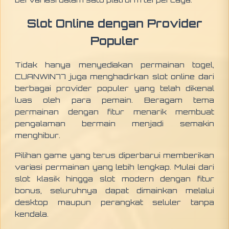
Slot Online dengan Provider
Populer
Tidak hanya menyediakan permainan togel,
CUANWIN77 juga menghadirkan slot online dari
berbagai provider populer yang telah dikenal
luas oleh para pemain. Beragam tema
permainan dengan fitur menarik membuat
pengalaman bermain menjadi semakin
menghibur.
Pilihan game yang terus diperbarui memberikan
variasi permainan yang lebih lengkap. Mulai dari
slot klasik hingga slot modern dengan fitur
bonus, seluruhnya dapat dimainkan melalui
desktop maupun perangkat seluler tanpa
kendala.