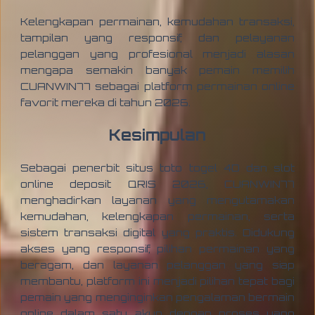
Kelengkapan permainan, kemudahan transaksi,
tampilan yang responsif, dan pelayanan
pelanggan yang profesional menjadi alasan
mengapa semakin banyak pemain memilih
CUANWIN77 sebagai platform permainan online
favorit mereka di tahun 2026.
Kesimpulan
Sebagai penerbit situs toto togel 4D dan slot
online deposit QRIS 2026, CUANWIN77
menghadirkan layanan yang mengutamakan
kemudahan, kelengkapan permainan, serta
sistem transaksi digital yang praktis. Didukung
akses yang responsif, pilihan permainan yang
beragam, dan layanan pelanggan yang siap
membantu, platform ini menjadi pilihan tepat bagi
pemain yang menginginkan pengalaman bermain
online dalam satu akun dengan proses yang