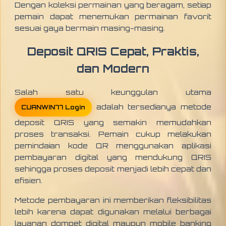
Dengan koleksi permainan yang beragam, setiap
pemain dapat menemukan permainan favorit
sesuai gaya bermain masing-masing.
Deposit QRIS Cepat, Praktis,
dan Modern
Salah satu keunggulan utama
adalah tersedianya metode
CUANWIN77 Login
deposit QRIS yang semakin memudahkan
proses transaksi. Pemain cukup melakukan
pemindaian kode QR menggunakan aplikasi
pembayaran digital yang mendukung QRIS
sehingga proses deposit menjadi lebih cepat dan
efisien.
Metode pembayaran ini memberikan fleksibilitas
lebih karena dapat digunakan melalui berbagai
layanan dompet digital maupun mobile banking