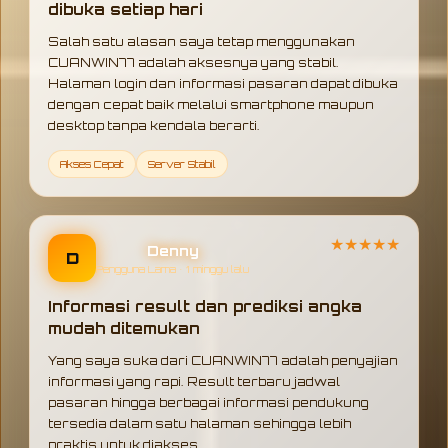
dibuka setiap hari
Salah satu alasan saya tetap menggunakan
CUANWIN77 adalah aksesnya yang stabil.
Halaman login dan informasi pasaran dapat dibuka
dengan cepat baik melalui smartphone maupun
desktop tanpa kendala berarti.
Akses Cepat
Server Stabil
★★★★★
Denny
D
Pengguna Lama • 1 minggu lalu
Informasi result dan prediksi angka
mudah ditemukan
Yang saya suka dari CUANWIN77 adalah penyajian
informasi yang rapi. Result terbaru jadwal
pasaran hingga berbagai informasi pendukung
tersedia dalam satu halaman sehingga lebih
praktis untuk diakses.