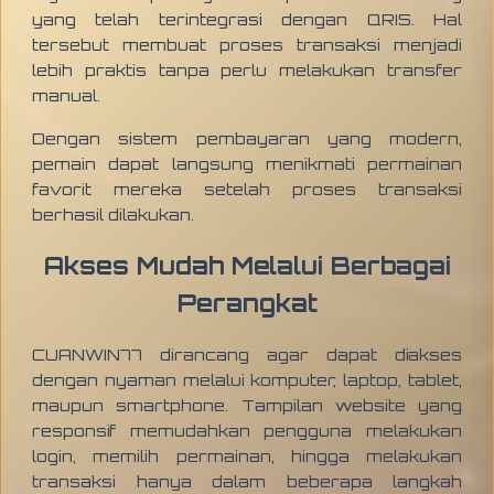
yang telah terintegrasi dengan QRIS. Hal
tersebut membuat proses transaksi menjadi
lebih praktis tanpa perlu melakukan transfer
manual.
Dengan sistem pembayaran yang modern,
pemain dapat langsung menikmati permainan
favorit mereka setelah proses transaksi
berhasil dilakukan.
Akses Mudah Melalui Berbagai
Perangkat
CUANWIN77 dirancang agar dapat diakses
dengan nyaman melalui komputer, laptop, tablet,
maupun smartphone. Tampilan website yang
responsif memudahkan pengguna melakukan
login, memilih permainan, hingga melakukan
transaksi hanya dalam beberapa langkah