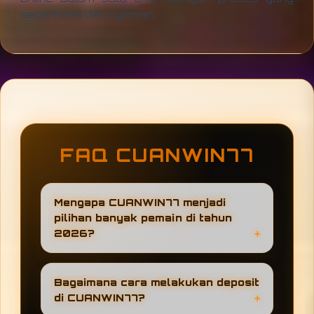
sederhana dan nyaman.
FAQ CUANWIN77
Mengapa CUANWIN77 menjadi
pilihan banyak pemain di tahun
2026?
Bagaimana cara melakukan deposit
di CUANWIN77?