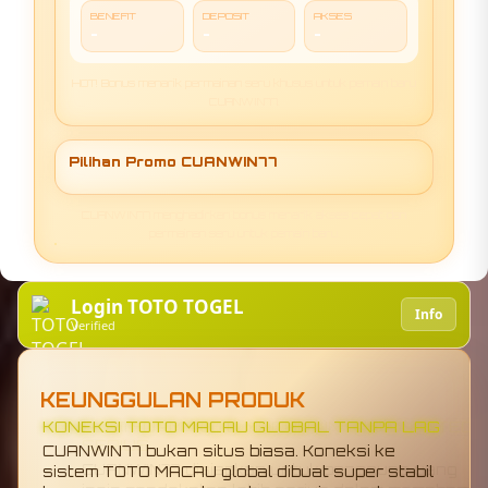
BENEFIT
DEPOSIT
AKSES
-
-
-
HOT! Bonus menarik permainan seru khusus untuk pemain baru
CUANWIN77.
Pilihan Promo CUANWIN77
CUANWIN77 menghadirkan bonus menarik akses cepat dan
permainan seru untuk pemain baru.
Login TOTO TOGEL
Info
Verified
KEUNGGULAN PRODUK
AKSES RESMI TANPA ARAH
MEMBINGUNGKAN
Nggak ada link berputar atau halaman aneh