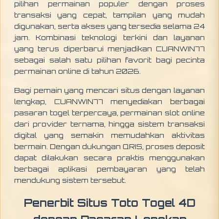
pilihan permainan populer dengan proses
transaksi yang cepat, tampilan yang mudah
digunakan, serta akses yang tersedia selama 24
jam. Kombinasi teknologi terkini dan layanan
yang terus diperbarui menjadikan CUANWIN77
sebagai salah satu pilihan favorit bagi pecinta
permainan online di tahun 2026.
Bagi pemain yang mencari situs dengan layanan
lengkap, CUANWIN77 menyediakan berbagai
pasaran togel terpercaya, permainan slot online
dari provider ternama, hingga sistem transaksi
digital yang semakin memudahkan aktivitas
bermain. Dengan dukungan QRIS, proses deposit
dapat dilakukan secara praktis menggunakan
berbagai aplikasi pembayaran yang telah
mendukung sistem tersebut.
Penerbit Situs Toto Togel 4D