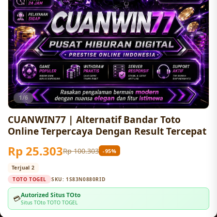
1/6
CUANWIN77 | Alternatif Bandar Toto
Online Terpercaya Dengan Result Tercepat
Rp 25.303
Rp 100.303
-95%
Terjual 2
TOTO TOGEL
SKU:
1S83N0880RID
Autorized Situs TOto
💳
Situs TOto TOTO TOGEL