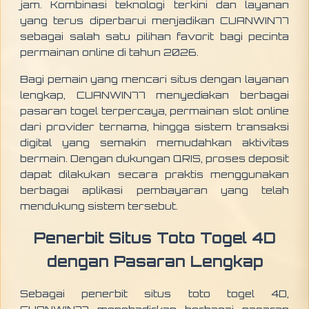
jam. Kombinasi teknologi terkini dan layanan
yang terus diperbarui menjadikan CUANWIN77
sebagai salah satu pilihan favorit bagi pecinta
permainan online di tahun 2026.
Bagi pemain yang mencari situs dengan layanan
lengkap, CUANWIN77 menyediakan berbagai
pasaran togel terpercaya, permainan slot online
dari provider ternama, hingga sistem transaksi
digital yang semakin memudahkan aktivitas
bermain. Dengan dukungan QRIS, proses deposit
dapat dilakukan secara praktis menggunakan
berbagai aplikasi pembayaran yang telah
mendukung sistem tersebut.
Penerbit Situs Toto Togel 4D
dengan Pasaran Lengkap
Sebagai penerbit situs toto togel 4D,