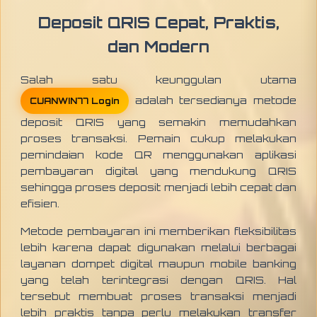
Deposit QRIS Cepat, Praktis,
dan Modern
Salah satu keunggulan utama
adalah tersedianya metode
CUANWIN77 Login
deposit QRIS yang semakin memudahkan
proses transaksi. Pemain cukup melakukan
pemindaian kode QR menggunakan aplikasi
pembayaran digital yang mendukung QRIS
sehingga proses deposit menjadi lebih cepat dan
efisien.
Metode pembayaran ini memberikan fleksibilitas
lebih karena dapat digunakan melalui berbagai
layanan dompet digital maupun mobile banking
yang telah terintegrasi dengan QRIS. Hal
tersebut membuat proses transaksi menjadi
lebih praktis tanpa perlu melakukan transfer