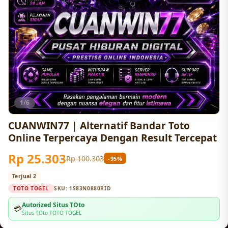
1/6
CUANWIN77 | Alternatif Bandar Toto
Online Terpercaya Dengan Result Tercepat
Rp 25.303
Rp 100.303
-95%
Terjual 2
TOTO TOGEL
SKU:
1S83N0880RID
Autorized Situs TOto
💳
Situs TOto TOTO TOGEL