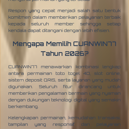
Respon yang cepat menjadi salah satu bentuk
komitmen dalam memberikan pelayanan terbaik
kepada seluruh member sehingga setiap
kendala dapat ditangani dengan lebih efisien.
Mengapa Memilih CUANWIN77
Tahun 2026?
CUANWIN77 menawarkan kombinasi lengkap
antara permainan toto togel 4D, slot online,
sistem deposit QRIS, serta layanan yang mudah
digunakan. Seluruh fitur dirancang untuk
memberikan pengalaman bermain yang nyaman
dengan dukungan teknologi digital yang semakin
berkembang.
Kelengkapan permainan, kemudahan transaksi,
tampilan yang responsif, dan pelayanan