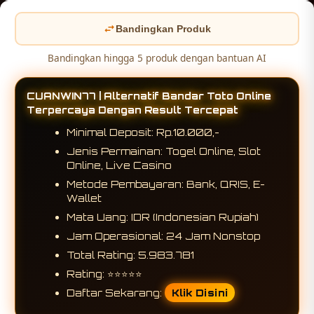
Bandingkan Produk
Bandingkan hingga 5 produk dengan bantuan AI
CUANWIN77 | Alternatif Bandar Toto Online
Terpercaya Dengan Result Tercepat
Minimal Deposit: Rp.10.000,-
Jenis Permainan: Togel Online, Slot
Online, Live Casino
Metode Pembayaran: Bank, QRIS, E-
Wallet
Mata Uang: IDR (Indonesian Rupiah)
Jam Operasional: 24 Jam Nonstop
Total Rating: 5.983.781
Rating: ⭐⭐⭐⭐⭐
Daftar Sekarang:
Klik Disini