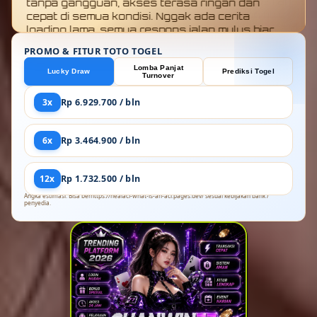
tanpa gangguan, akses terasa ringan dan
cepat di semua kondisi. Nggak ada cerita
loading lama, semua respons jalan mulus biar
fokus langsung ke analisa angka tanpa
PROMO & FITUR TOTO TOGEL
hambatan.
Lomba Panjat
Lucky Draw
Prediksi Togel
Turnover
3x
Rp 6.929.700 / bln
6x
Rp 3.464.900 / bln
12x
Rp 1.732.500 / bln
Angka estimasi. Bisa berhttps://healacl-what-is-an-acl.pages.dev/ sesuai kebijakan bank /
penyedia.