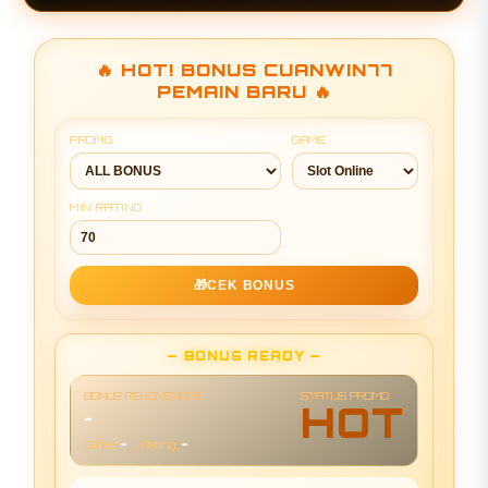
🔥 HOT! BONUS CUANWIN77
PEMAIN BARU 🔥
PROMO
GAME
MIN RATING
🎁
CEK BONUS
— BONUS READY —
BONUS REKOMENDASI
STATUS PROMO
HOT
-
-
-
Game:
Rating: