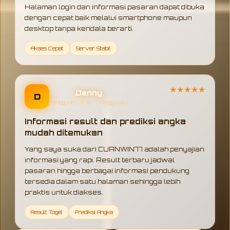
Halaman login dan informasi pasaran dapat dibuka
dengan cepat baik melalui smartphone maupun
desktop tanpa kendala berarti.
Akses Cepat
Server Stabil
★★★★★
Denny
D
Pengguna Lama • 1 minggu lalu
Informasi result dan prediksi angka
mudah ditemukan
Yang saya suka dari CUANWIN77 adalah penyajian
informasi yang rapi. Result terbaru jadwal
pasaran hingga berbagai informasi pendukung
tersedia dalam satu halaman sehingga lebih
praktis untuk diakses.
Result Togel
Prediksi Angka