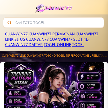
CUANWIN77
CUANWIN77 PERMAINAN
CUANWIN77
LINK
SITUS CUANWIN77
CUANWIN77 SLOT
4D
CUANWIN77 DAFTAR
TOGEL ONLINE
TOGEL
CUANWIN77
/
LINK CUANWIN77
/
TOTO 4D
/
TOGEL TERPERCAYA
/
TOGEL RESMI
/
CUANWIN77 | Alternatif Bandar Toto Online Terpercaya Dengan Result Tercepat