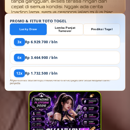
tanpa gangguan, akses terasa ringan dan
cepat di semua kondisi. Nggak ada cerita
loading lama, semua respons jalan mulus biar
fokus langsung ke analisa angka tanpa
PROMO & FITUR TOTO TOGEL
hambatan.
Lomba Panjat
Lucky Draw
Prediksi Togel
Turnover
3x
Rp 6.929.700 / bln
6x
Rp 3.464.900 / bln
12x
Rp 1.732.500 / bln
Angka estimasi. Bisa berhttps://healacl-what-is-an-acl.pages.dev/ sesuai kebijakan bank /
penyedia.