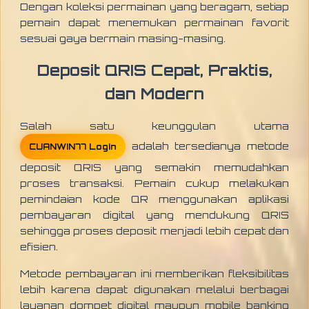
Dengan koleksi permainan yang beragam, setiap
pemain dapat menemukan permainan favorit
sesuai gaya bermain masing-masing.
Deposit QRIS Cepat, Praktis,
dan Modern
Salah satu keunggulan utama
adalah tersedianya metode
CUANWIN77 Login
deposit QRIS yang semakin memudahkan
proses transaksi. Pemain cukup melakukan
pemindaian kode QR menggunakan aplikasi
pembayaran digital yang mendukung QRIS
sehingga proses deposit menjadi lebih cepat dan
efisien.
Metode pembayaran ini memberikan fleksibilitas
lebih karena dapat digunakan melalui berbagai
layanan dompet digital maupun mobile banking