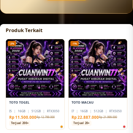
Produk Terkait
-2%
-1%
TOTO TOGEL
TOTO MACAU
I5
|
16GB
|
512GB
|
RTX3050
I7
|
16GB
|
512GB
|
RTX5050
Rp 11.500.000
Rp 22.887.000
Rp 12.799.000
Rp 21.999.000
Terjual 200+
Terjual 20+