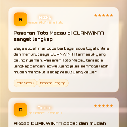
★★★★★
Rizky
R
Member Aktif • 2 hari lalu
Pasaran Toto Macau di CUANWIN77
sangat lengkap
Saya sudah mencoba berbagai situs togel online
dan menurut saya CUANWIN77 termasuk yang
paling nyaman. Pasaran Toto Macau tersedia
lengkap dengan jadwal yang jelas sehingga lebih
mudah mengikuti setiap result yang keluar.
Toto Macau
Pasaran Lengkap
★★★★★
Andre
A
Top Member • 4 hari lalu
Akses CUANWIN77 cepat dan mudah