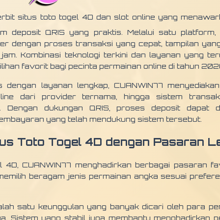
rbit situs toto togel 4D dan slot online yang menaw
 deposit QRIS yang praktis. Melalui satu platform,
ler dengan proses transaksi yang cepat, tampilan yan
am. Kombinasi teknologi terkini dan layanan yang ter
ihan favorit bagi pecinta permainan online di tahun 202
us dengan layanan lengkap, CUANWIN77 menyediakan
line dari provider ternama, hingga sistem transak
. Dengan dukungan QRIS, proses deposit dapat di
pembayaran yang telah mendukung sistem tersebut.
itus Toto Togel 4D dengan Pasaran 
gel 4D, CUANWIN77 menghadirkan berbagai pasaran fa
memilih beragam jenis permainan angka sesuai prefer
lah satu keunggulan yang banyak dicari oleh para p
rinya. Sistem yang stabil juga membantu menghadirkan