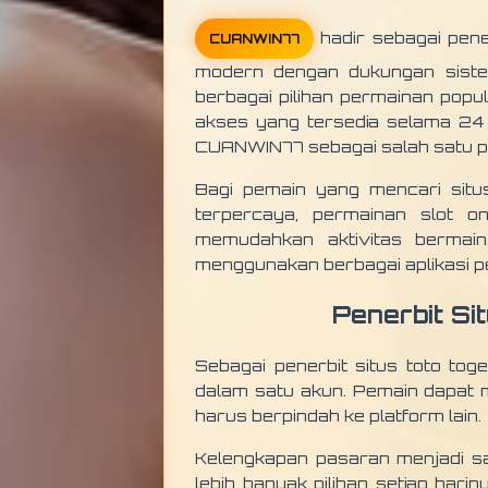
hadir sebagai pene
CUANWIN77
modern dengan dukungan sistem
berbagai pilihan permainan popu
akses yang tersedia selama 24 j
CUANWIN77 sebagai salah satu pil
Bagi pemain yang mencari sit
terpercaya, permainan slot on
memudahkan aktivitas bermain
menggunakan berbagai aplikasi 
Penerbit S
Sebagai penerbit situs toto to
dalam satu akun. Pemain dapat 
harus berpindah ke platform lain.
Kelengkapan pasaran menjadi sa
lebih banyak pilihan setiap ha