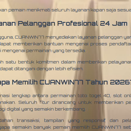
an pemain menikmati seluruh layanan kapan saja sesua
anan Pelanggan Profesional 24 Jam
guna, CUANWIN77 menyediakan layanan pelanggan ya
apat memberikan bantuan mengenai proses pendaftara
si mengenai permainan yang tersedia.
ah satu bentuk komitmen dalam memberikan pelayanan
pat ditangani dengan lebih efisien.
pa Memilih CUANWIN77 Tahun 2026
 lengkap antara permainan toto togel 4D, slot onli
nakan. Seluruh fitur dirancang untuk memberikan 
i digital yang semakin berkembang.
ahan transaksi, tampilan yang responsif, dan pe
ngapa semakin banyak pemain memilih CUANWIN77 seb