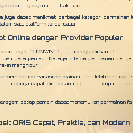
an nomor yang mudah dilakukan.
a juga dapat menikmati berbagai kategori permainan l
 dalam satu platform terpercaya.
ot Online dengan Provider Populer
nan togel, CUANWIN77 juga menghadirkan slot online
as oleh para pemain. Beragam tema permainan denga
akin menghibur.
ui memberikan variasi permainan yang lebih lengkap. Mul
, seluruhnya dapat dimainkan melalui desktop maupun
beragam, setiap pemain dapat menemukan permainan fav
sit QRIS Cepat, Praktis, dan Modern