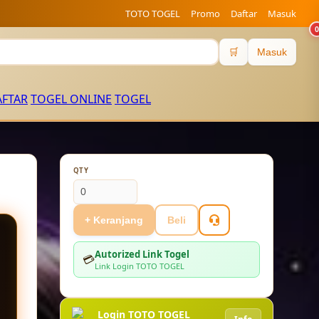
TOTO TOGEL
Promo
Daftar
Masuk
0
🛒
Masuk
FTAR
TOGEL ONLINE
TOGEL
QTY
+ Keranjang
Beli
Autorized Link Togel
💳
Link Login TOTO TOGEL
Login TOTO TOGEL