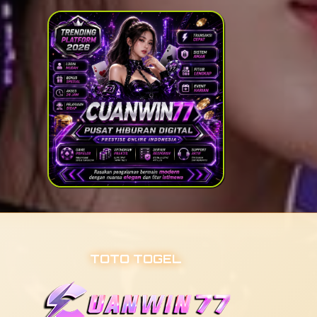
TOTO TOGEL