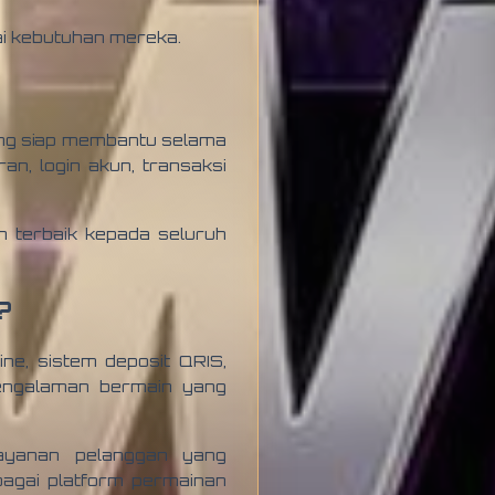
i kebutuhan mereka.
ng siap membantu selama
n, login akun, transaksi
 terbaik kepada seluruh
?
ne, sistem deposit QRIS,
pengalaman bermain yang
layanan pelanggan yang
agai platform permainan