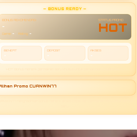
— BONUS READY —
BONUS REKOMENDASI
STATUS PROMO
HOT
-
-
-
Game:
Rating:
BENEFIT
DEPOSIT
AKSES
-
-
-
HOT! Bonus menarik permainan seru khusus untuk pemain baru CUANWIN77.
Pilihan Promo CUANWIN77
ANWIN77 menghadirkan bonus menarik akses cepat dan permainan seru untuk pemain
baru.