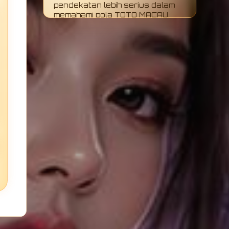
global dibuat super stabil tanpa
gangguan, akses terasa ringan
dan cepat di semua kondisi.
Nggak ada cerita loading lama,
semua respons jalan mulus biar
fokus langsung ke analisa
angka tanpa hambatan.