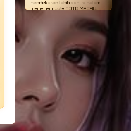
bingung. CUANWIN77 kasih jalur
akses langsung ke sistem utama
tanpa ribet. Semua transparan,
jelas, dan aman buat pengguna
yang pengen masuk ke platform
tanpa distraksi.