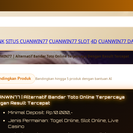
NK
SITUS CUANWIN77
CUANWIN77 SLOT
4D
CUANWIN77 DA
WIN77 | Alternatif Bandar Toto Online Terpercaya Dengan Result Tercepat
ndingkan Produk
Bandingkan hingga 5 produk dengan bantuan AI
NWIN77 | Alternatif Bandar Toto Online Terpercaya
gan Result Tercepat
Minimal Deposit: Rp.10.000,-
Jenis Permainan: Togel Online, Slot Online, Live
Casino