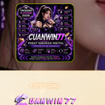
TOTO TOGEL