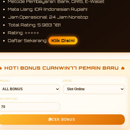
Metode Pembayaran: Bank, QRIS, E-Wallet
Mata Uang: IDR (Indonesian Rupiah)
Jam Operasional: 24 Jam Nonstop
Total Rating: 5.983.781
Rating: ⭐⭐⭐⭐⭐
Daftar Sekarang:
Klik Disini
🔥 HOT! BONUS CUANWIN77 PEMAIN BARU 🔥
PROMO
GAME
MIN RATING
🎁
CEK BONUS