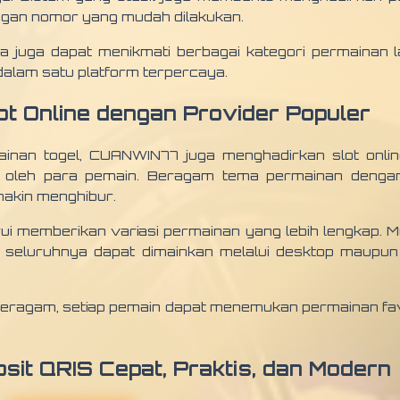
an nomor yang mudah dilakukan.
a juga dapat menikmati berbagai kategori permainan l
 dalam satu platform terpercaya.
ot Online dengan Provider Populer
nan togel, CUANWIN77 juga menghadirkan slot online
as oleh para pemain. Beragam tema permainan denga
akin menghibur.
ui memberikan variasi permainan yang lebih lengkap. Mul
, seluruhnya dapat dimainkan melalui desktop maupun
beragam, setiap pemain dapat menemukan permainan fav
sit QRIS Cepat, Praktis, dan Modern