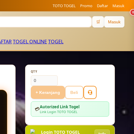
TOTO TOGEL
Promo
Daftar
Masuk
0
🛒
Masuk
FTAR
TOGEL ONLINE
TOGEL
QTY
+ Keranjang
Beli
Autorized Link Togel
💳
Link Login TOTO TOGEL
Login TOTO TOGEL