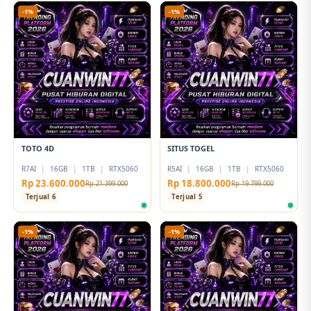
-1%
-1%
TOTO 4D
SITUS TOGEL
R7AI
|
16GB
|
1TB
|
RTX5060
R5AI
|
16GB
|
1TB
|
RTX5060
Rp 23.600.000
Rp 18.800.000
Rp 21.399.000
Rp 19.799.000
Terjual 6
Terjual 5
-1%
-1%