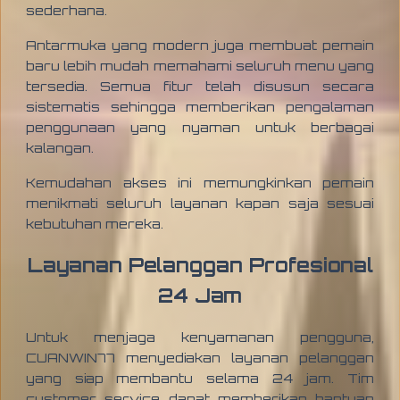
sederhana.
Antarmuka yang modern juga membuat pemain
baru lebih mudah memahami seluruh menu yang
tersedia. Semua fitur telah disusun secara
sistematis sehingga memberikan pengalaman
penggunaan yang nyaman untuk berbagai
kalangan.
Kemudahan akses ini memungkinkan pemain
menikmati seluruh layanan kapan saja sesuai
kebutuhan mereka.
Layanan Pelanggan Profesional
24 Jam
Untuk menjaga kenyamanan pengguna,
CUANWIN77 menyediakan layanan pelanggan
yang siap membantu selama 24 jam. Tim
customer service dapat memberikan bantuan