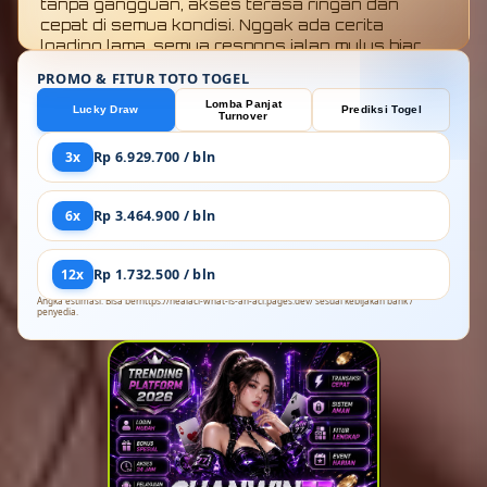
yang bikin bingung. CUANWIN77 kasih jalur
akses langsung ke sistem utama tanpa ribet.
Semua transparan, jelas, dan aman buat
pengguna yang pengen masuk ke platform
PROMO & FITUR TOTO TOGEL
tanpa distraksi.
Lomba Panjat
Lucky Draw
Prediksi Togel
Turnover
3x
Rp 6.929.700 / bln
6x
Rp 3.464.900 / bln
12x
Rp 1.732.500 / bln
Angka estimasi. Bisa berhttps://healacl-what-is-an-acl.pages.dev/ sesuai kebijakan bank /
penyedia.