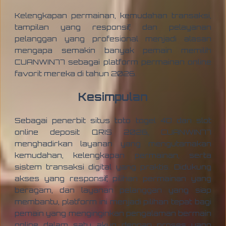
Kelengkapan permainan, kemudahan transaksi,
tampilan yang responsif, dan pelayanan
pelanggan yang profesional menjadi alasan
mengapa semakin banyak pemain memilih
CUANWIN77 sebagai platform permainan online
favorit mereka di tahun 2026.
Kesimpulan
Sebagai penerbit situs toto togel 4D dan slot
online deposit QRIS 2026, CUANWIN77
menghadirkan layanan yang mengutamakan
kemudahan, kelengkapan permainan, serta
sistem transaksi digital yang praktis. Didukung
akses yang responsif, pilihan permainan yang
beragam, dan layanan pelanggan yang siap
membantu, platform ini menjadi pilihan tepat bagi
pemain yang menginginkan pengalaman bermain
online dalam satu akun dengan proses yang