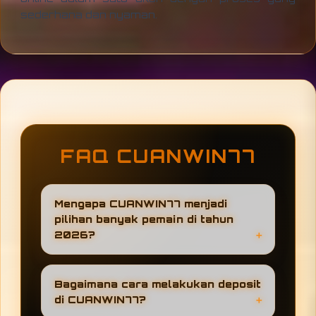
sederhana dan nyaman.
FAQ CUANWIN77
Mengapa CUANWIN77 menjadi
pilihan banyak pemain di tahun
2026?
Bagaimana cara melakukan deposit
di CUANWIN77?