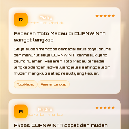
★★★★★
Rizky
R
Member Aktif • 2 hari lalu
Pasaran Toto Macau di CUANWIN77
sangat lengkap
Saya sudah mencoba berbagai situs togel online
dan menurut saya CUANWIN77 termasuk yang
paling nyaman. Pasaran Toto Macau tersedia
lengkap dengan jadwal yang jelas sehingga lebih
mudah mengikuti setiap result yang keluar.
Toto Macau
Pasaran Lengkap
★★★★★
Andre
A
Top Member • 4 hari lalu
Akses CUANWIN77 cepat dan mudah