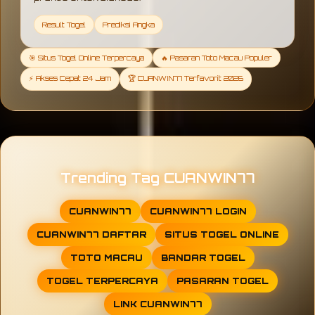
Result Togel
Prediksi Angka
🎯 Situs Togel Online Terpercaya
🔥 Pasaran Toto Macau Populer
⚡ Akses Cepat 24 Jam
🏆 CUANWIN77 Terfavorit 2026
Trending Tag CUANWIN77
CUANWIN77
CUANWIN77 LOGIN
CUANWIN77 DAFTAR
SITUS TOGEL ONLINE
TOTO MACAU
BANDAR TOGEL
TOGEL TERPERCAYA
PASARAN TOGEL
LINK CUANWIN77