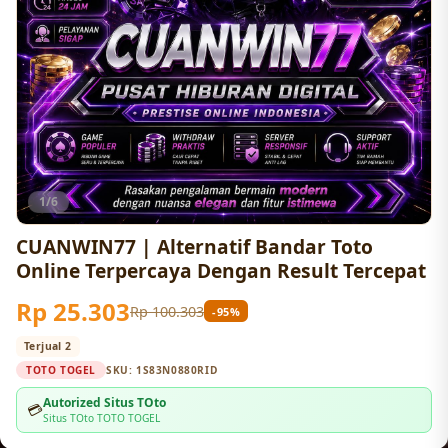
1/6
CUANWIN77 | Alternatif Bandar Toto
Online Terpercaya Dengan Result Tercepat
Rp 25.303
Rp 100.303
-95%
Terjual 2
TOTO TOGEL
SKU:
1S83N0880RID
Autorized Situs TOto
💳
Situs TOto TOTO TOGEL