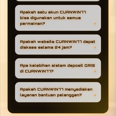
Apakah satu akun CUANWIN77
bisa digunakan untuk semua
permainan?
Apakah website CUANWIN77 dapat
diakses selama 24 jam?
Apa kelebihan sistem deposit QRIS
di CUANWIN77?
Apakah CUANWIN77 menyediakan
layanan bantuan pelanggan?