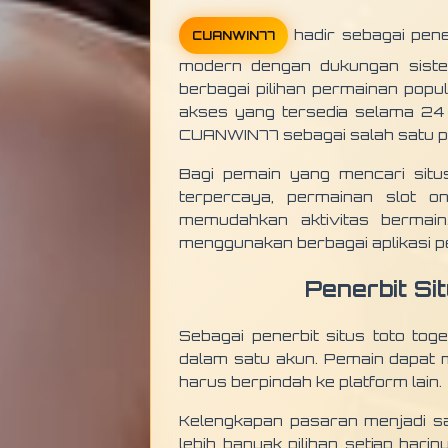
hadir sebagai pene
CUANWIN77
modern dengan dukungan sistem
berbagai pilihan permainan popu
akses yang tersedia selama 24 j
CUANWIN77 sebagai salah satu pil
Bagi pemain yang mencari sit
terpercaya, permainan slot on
memudahkan aktivitas bermain
menggunakan berbagai aplikasi 
Penerbit S
Sebagai penerbit situs toto to
dalam satu akun. Pemain dapat 
harus berpindah ke platform lain.
Kelengkapan pasaran menjadi sa
lebih banyak pilihan setiap ha