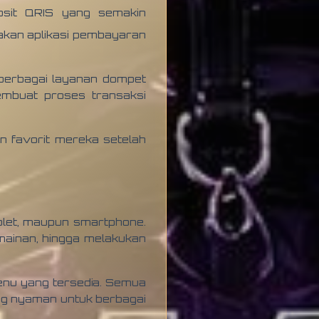
osit QRIS yang semakin
kan aplikasi pembayaran
 berbagai layanan dompet
membuat proses transaksi
 favorit mereka setelah
blet, maupun smartphone.
mainan, hingga melakukan
nu yang tersedia. Semua
ng nyaman untuk berbagai