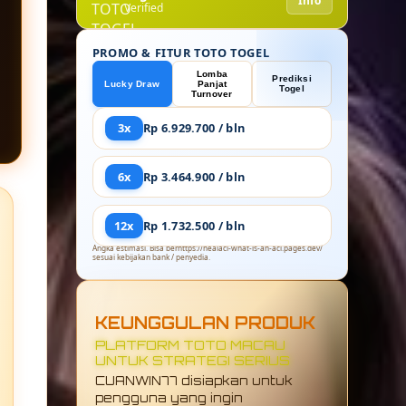
Info
Verified
PROMO & FITUR TOTO TOGEL
Lomba
Prediksi
Lucky Draw
Panjat
Togel
Turnover
3x
Rp 6.929.700 / bln
6x
Rp 3.464.900 / bln
12x
Rp 1.732.500 / bln
Angka estimasi. Bisa berhttps://healacl-what-is-an-acl.pages.dev/
sesuai kebijakan bank / penyedia.
KEUNGGULAN PRODUK
AKSES RESMI TANPA ARAH
MEMBINGUNGKAN
Nggak ada link berputar atau
halaman aneh yang bikin