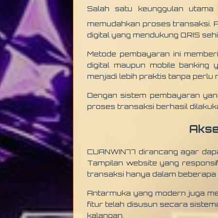
Salah satu keunggulan utam
memudahkan proses transaksi. 
digital yang mendukung QRIS sehin
Metode pembayaran ini memberika
digital maupun mobile banking 
menjadi lebih praktis tanpa perlu
Dengan sistem pembayaran yang
proses transaksi berhasil dilakuk
Akse
CUANWIN77 dirancang agar dapat
Tampilan website yang responsi
transaksi hanya dalam beberapa
Antarmuka yang modern juga me
fitur telah disusun secara sis
kalangan.