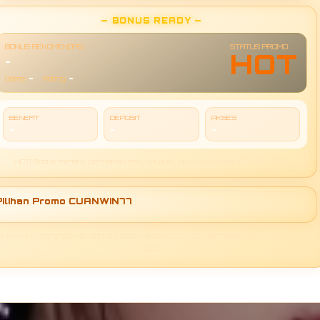
— BONUS READY —
BONUS REKOMENDASI
STATUS PROMO
HOT
-
-
-
Game:
Rating:
BENEFIT
DEPOSIT
AKSES
-
-
-
HOT! Bonus menarik permainan seru khusus untuk pemain baru CUANWIN77.
Pilihan Promo CUANWIN77
ANWIN77 menghadirkan bonus menarik akses cepat dan permainan seru untuk pemain
baru.