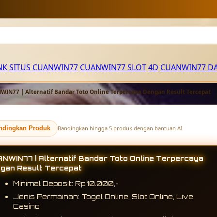
NK
SITUS CUANWIN77
CUANWIN77 SLOT
4D
CUANWIN77 DA
WIN77 | Alternatif Bandar Toto Online Terpercaya Dengan Result Tercepat
ndingkan Produk
Bandingkan hingga 5 produk dengan bantuan AI
NWIN77 | Alternatif Bandar Toto Online Terpercaya
gan Result Tercepat
Minimal Deposit: Rp.10.000,-
Jenis Permainan: Togel Online, Slot Online, Live
Casino