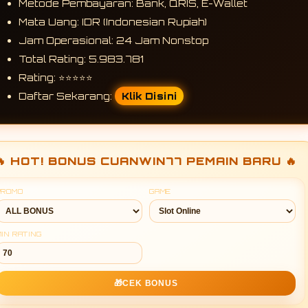
Metode Pembayaran: Bank, QRIS, E-Wallet
Mata Uang: IDR (Indonesian Rupiah)
Jam Operasional: 24 Jam Nonstop
Total Rating: 5.983.781
Rating: ⭐⭐⭐⭐⭐
Daftar Sekarang:
Klik Disini
🔥 HOT! BONUS CUANWIN77 PEMAIN BARU 🔥
PROMO
GAME
MIN RATING
🎁
CEK BONUS