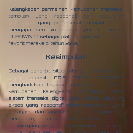
Kelengkapan permainan, kemudahan transaksi,
tampilan yang responsif, dan pelayanan
pelanggan yang profesional menjadi alasan
mengapa semakin banyak pemain memilih
CUANWIN77 sebagai platform permainan online
favorit mereka di tahun 2026.
Kesimpulan
Sebagai penerbit situs toto togel 4D dan slot
online deposit QRIS 2026, CUANWIN77
menghadirkan layanan yang mengutamakan
kemudahan, kelengkapan permainan, serta
sistem transaksi digital yang praktis. Didukung
akses yang responsif, pilihan permainan yang
beragam, dan layanan pelanggan yang siap
membantu, platform ini menjadi pilihan tepat bagi
pemain yang menginginkan pengalaman bermain
online dalam satu akun dengan proses yang