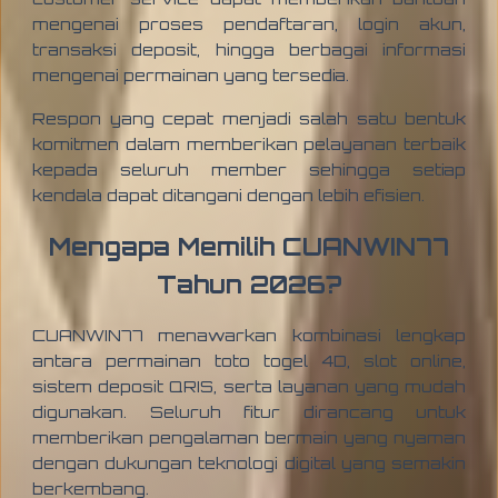
mengenai proses pendaftaran, login akun,
transaksi deposit, hingga berbagai informasi
mengenai permainan yang tersedia.
Respon yang cepat menjadi salah satu bentuk
komitmen dalam memberikan pelayanan terbaik
kepada seluruh member sehingga setiap
kendala dapat ditangani dengan lebih efisien.
Mengapa Memilih CUANWIN77
Tahun 2026?
CUANWIN77 menawarkan kombinasi lengkap
antara permainan toto togel 4D, slot online,
sistem deposit QRIS, serta layanan yang mudah
digunakan. Seluruh fitur dirancang untuk
memberikan pengalaman bermain yang nyaman
dengan dukungan teknologi digital yang semakin
berkembang.