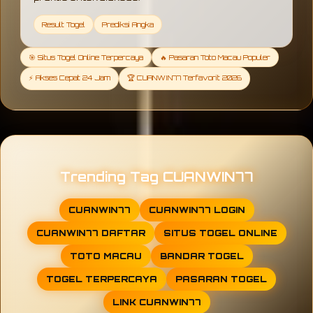
Result Togel
Prediksi Angka
🎯 Situs Togel Online Terpercaya
🔥 Pasaran Toto Macau Populer
⚡ Akses Cepat 24 Jam
🏆 CUANWIN77 Terfavorit 2026
Trending Tag CUANWIN77
CUANWIN77
CUANWIN77 LOGIN
CUANWIN77 DAFTAR
SITUS TOGEL ONLINE
TOTO MACAU
BANDAR TOGEL
TOGEL TERPERCAYA
PASARAN TOGEL
LINK CUANWIN77