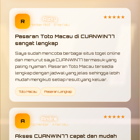
★★★★★
Rizky
R
Member Aktif • 2 hari lalu
Pasaran Toto Macau di CUANWIN77
sangat lengkap
Saya sudah mencoba berbagai situs togel online
dan menurut saya CUANWIN77 termasuk yang
paling nyaman. Pasaran Toto Macau tersedia
lengkap dengan jadwal yang jelas sehingga lebih
mudah mengikuti setiap result yang keluar.
Toto Macau
Pasaran Lengkap
★★★★★
Andre
A
Top Member • 4 hari lalu
Akses CUANWIN77 cepat dan mudah