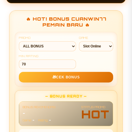
🔥 HOT! BONUS CUANWIN77
PEMAIN BARU 🔥
PROMO
GAME
MIN RATING
🎁
CEK BONUS
— BONUS READY —
BONUS REKOMENDASI
STATUS PROMO
HOT
-
-
-
Game:
Rating: