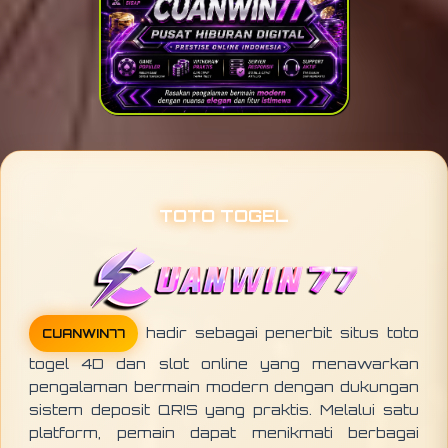
TOTO TOGEL
hadir sebagai penerbit situs toto
CUANWIN77
togel 4D dan slot online yang menawarkan
pengalaman bermain modern dengan dukungan
sistem deposit QRIS yang praktis. Melalui satu
platform, pemain dapat menikmati berbagai