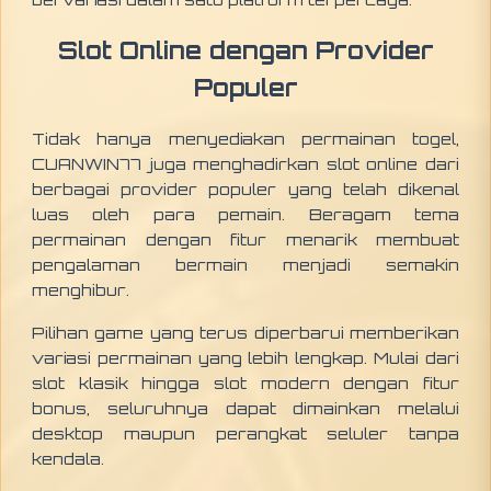
Slot Online dengan Provider
Populer
Tidak hanya menyediakan permainan togel,
CUANWIN77 juga menghadirkan slot online dari
berbagai provider populer yang telah dikenal
luas oleh para pemain. Beragam tema
permainan dengan fitur menarik membuat
pengalaman bermain menjadi semakin
menghibur.
Pilihan game yang terus diperbarui memberikan
variasi permainan yang lebih lengkap. Mulai dari
slot klasik hingga slot modern dengan fitur
bonus, seluruhnya dapat dimainkan melalui
desktop maupun perangkat seluler tanpa
kendala.