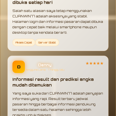
dibuka setiap hari
Salah satu alasan saya tetap menggunakan
CUANWIN77 adalah aksesnya yang stabil.
Halaman login dan informasi pasaran dapat dibuka
dengan cepat baik melalui smartphone maupun
desktop tanpa kendala berarti.
Akses Cepat
Server Stabil
★★★★★
Denny
D
Pengguna Lama • 1 minggu lalu
Informasi result dan prediksi angka
mudah ditemukan
Yang saya suka dari CUANWIN77 adalah penyajian
informasi yang rapi. Result terbaru jadwal
pasaran hingga berbagai informasi pendukung
tersedia dalam satu halaman sehingga lebih
praktis untuk diakses.