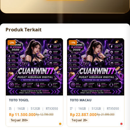
Produk Terkait
-2%
-1%
TOTO TOGEL
TOTO MACAU
I5
|
16GB
|
512GB
|
RTX3050
I7
|
16GB
|
512GB
|
RTX5050
Rp 11.500.000
Rp 22.887.000
Rp 12.799.000
Rp 21.999.000
Terjual 200+
Terjual 20+