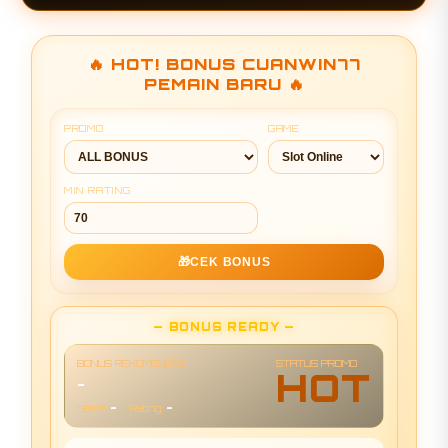
🔥 HOT! BONUS CUANWIN77
PEMAIN BARU 🔥
PROMO
GAME
MIN RATING
🎁
CEK BONUS
— BONUS READY —
BONUS REKOMENDASI
STATUS PROMO
HOT
-
-
-
Game:
Rating: