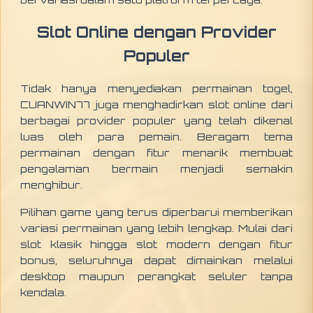
Slot Online dengan Provider
Populer
Tidak hanya menyediakan permainan togel,
CUANWIN77 juga menghadirkan slot online dari
berbagai provider populer yang telah dikenal
luas oleh para pemain. Beragam tema
permainan dengan fitur menarik membuat
pengalaman bermain menjadi semakin
menghibur.
Pilihan game yang terus diperbarui memberikan
variasi permainan yang lebih lengkap. Mulai dari
slot klasik hingga slot modern dengan fitur
bonus, seluruhnya dapat dimainkan melalui
desktop maupun perangkat seluler tanpa
kendala.