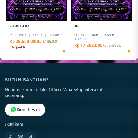
SITUS TOTO
4D
I7
|
16GB
|
512GB
|
RTX5050
CORE5
|
16GB
|
512GB
|
RTX4050
Rp 28.600.080
Rp 27.999.000
Rp 17.888.000
Rp 18.499.000
Terjual 6
BUTUH BANTUAN?
Hubungi kami melalui Official WhatsApp interaktif
sekarang.
Kirim Pesan
Ikuti kami: