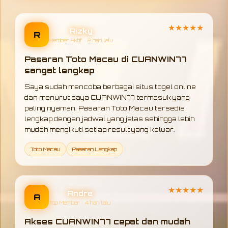
★★★★★
Rizky
R
Member Aktif • 2 hari lalu
Pasaran Toto Macau di CUANWIN77
sangat lengkap
Saya sudah mencoba berbagai situs togel online
dan menurut saya CUANWIN77 termasuk yang
paling nyaman. Pasaran Toto Macau tersedia
lengkap dengan jadwal yang jelas sehingga lebih
mudah mengikuti setiap result yang keluar.
Toto Macau
Pasaran Lengkap
★★★★★
Andre
A
Top Member • 4 hari lalu
Akses CUANWIN77 cepat dan mudah