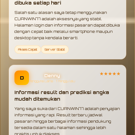
dibuka setiap hari
Salah satu alasan saya tetap menggunakan
CUANWIN77 adalah aksesnya yang stabil.
Halaman login dan informasi pasaran dapat dibuka
dengan cepat baik melalui smartphone maupun
desktop tanpa kendala berarti.
Akses Cepat
Server Stabil
★★★★★
Denny
D
Pengguna Lama • 1 minggu lalu
Informasi result dan prediksi angka
mudah ditemukan
Yang saya suka dari CUANWIN77 adalah penyajian
informasi yang rapi. Result terbaru jadwal
pasaran hingga berbagai informasi pendukung
tersedia dalam satu halaman sehingga lebih
praktis untuk diakses.