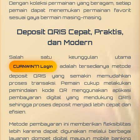
Dengan koleksi permainan yang beragam, setiap
pemain dapat menemukan permainan favorit
sesuai gaya bermain masing-masing.
Deposit QRIS Cepat, Praktis,
dan Modern
Salah satu keunggulan utama
adalah tersedianya metode
CUANWIN77 Login
deposit QRIS yang semakin memudahkan
proses transaksi. Pemain cukup melakukan
pemindaian kode QR menggunakan aplikasi
pembayaran digital yang mendukung QRIS
sehingga proses deposit menjadi lebih cepat dan
efisien.
Metode pembayaran ini memberikan fleksibilitas
lebih karena dapat digunakan melalui berbagai
layanan dompet digital maupun mobile banking