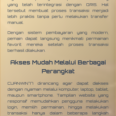
yang telah terintegrasi dengan QRIS. Hal
tersebut membuat proses transaksi menjadi
lebih praktis tanpa perlu melakukan transfer
manual.
Dengan sistem pembayaran yang modern,
pemain dapat langsung menikmati permainan
favorit mereka setelah proses transaksi
berhasil dilakukan.
Akses Mudah Melalui Berbagai
Perangkat
CUANWIN77 dirancang agar dapat diakses
dengan nyaman melalui komputer, laptop, tablet,
maupun smartphone. Tampilan website yang
responsif memudahkan pengguna melakukan
login, memilih permainan, hingga melakukan
transaksi hanya dalam beberapa langkah