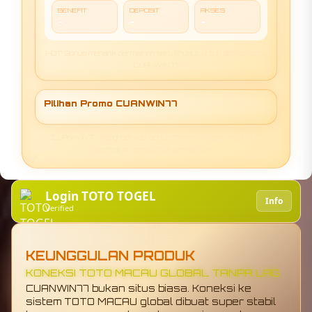
BENEFIT
DEPOSIT
AKSES
-
-
-
HOT! Bonus menarik permainan seru khusus untuk pemain baru
CUANWIN77.
Pilihan Promo CUANWIN77
CUANWIN77 menghadirkan bonus menarik akses cepat dan
permainan seru untuk pemain baru.
Login TOTO TOGEL
Info
Verified
KEUNGGULAN PRODUK
AKSES RESMI TANPA ARAH
MEMBINGUNGKAN
Nggak ada link berputar atau halaman aneh