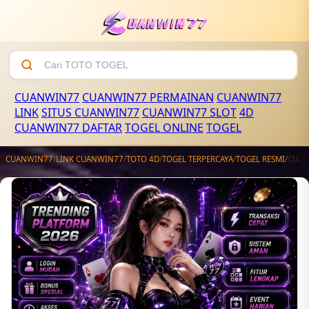
CUANWIN77
CUANWIN77 PERMAINAN
CUANWIN77
LINK
SITUS CUANWIN77
CUANWIN77 SLOT
4D
CUANWIN77 DAFTAR
TOGEL ONLINE
TOGEL
CUANWIN77
/
LINK CUANWIN77
/
TOTO 4D
/
TOGEL TERPERCAYA
/
TOGEL RESMI
/
CUANWIN77 | Alternatif Bandar Toto Online Terpercaya Dengan Result Tercepat