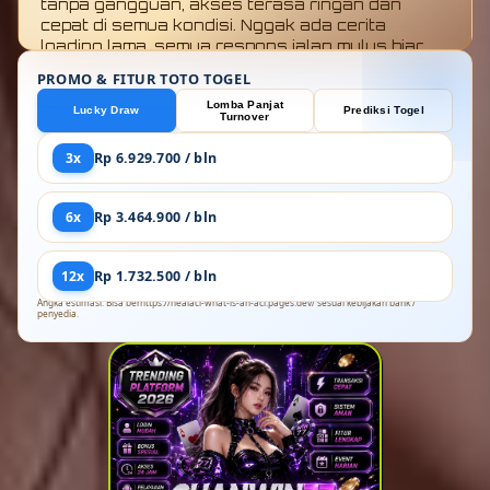
yang bikin bingung. CUANWIN77 kasih jalur
akses langsung ke sistem utama tanpa ribet.
Semua transparan, jelas, dan aman buat
pengguna yang pengen masuk ke platform
PROMO & FITUR TOTO TOGEL
tanpa distraksi.
Lomba Panjat
Lucky Draw
Prediksi Togel
Turnover
3x
Rp 6.929.700 / bln
6x
Rp 3.464.900 / bln
12x
Rp 1.732.500 / bln
Angka estimasi. Bisa berhttps://healacl-what-is-an-acl.pages.dev/ sesuai kebijakan bank /
penyedia.