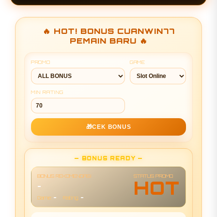
🔥 HOT! BONUS CUANWIN77
PEMAIN BARU 🔥
PROMO
GAME
MIN RATING
🎁
CEK BONUS
— BONUS READY —
BONUS REKOMENDASI
STATUS PROMO
HOT
-
-
-
Game:
Rating: