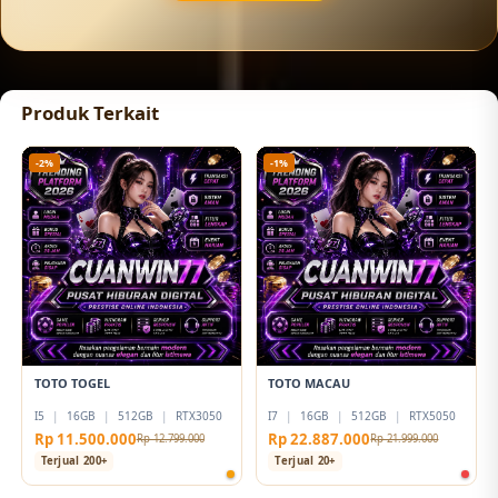
Produk Terkait
-2%
-1%
TOTO TOGEL
TOTO MACAU
I5
|
16GB
|
512GB
|
RTX3050
I7
|
16GB
|
512GB
|
RTX5050
Rp 11.500.000
Rp 22.887.000
Rp 12.799.000
Rp 21.999.000
Terjual 200+
Terjual 20+