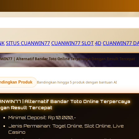
NK
SITUS CUANWIN77
CUANWIN77 SLOT
4D
CUANWIN77 DA
WIN77 | Alternatif Bandar Toto Online Terpercaya Dengan Result Tercepat
ndingkan Produk
Bandingkan hingga 5 produk dengan bantuan AI
NWIN77 | Alternatif Bandar Toto Online Terpercaya
gan Result Tercepat
Minimal Deposit: Rp.10.000,-
Jenis Permainan: Togel Online, Slot Online, Live
Casino