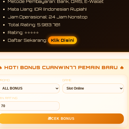
Metode Pembayaran: Bank, QRIS, E-Wallet
Mata Uang: IDR (Indonesian Rupiah)
Jam Operasional: 24 Jam Nonstop
Total Rating: 5.983.781
Rating: ⭐⭐⭐⭐⭐
Daftar Sekarang:
Klik Disini
🔥 HOT! BONUS CUANWIN77 PEMAIN BARU 🔥
PROMO
GAME
MIN RATING
🎁
CEK BONUS