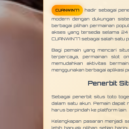
hadir sebagai pene
CUANWIN77
modern dengan dukungan sistem
berbagai pilihan permainan popu
akses yang tersedia selama 24 j
CUANWIN77 sebagai salah satu pil
Bagi pemain yang mencari sit
terpercaya, permainan slot on
memudahkan aktivitas bermain
menggunakan berbagai aplikasi 
Penerbit S
Sebagai penerbit situs toto to
dalam satu akun. Pemain dapat 
harus berpindah ke platform lain.
Kelengkapan pasaran menjadi sa
lebih banyak pilihan setiap ha