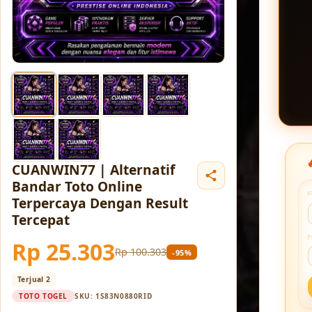
CUANWIN77 | Alternatif
Bandar Toto Online
Terpercaya Dengan Result
Tercepat
Rp 25.303
Rp 100.303
-95%
Terjual 2
TOTO TOGEL
SKU:
1S83N0880RID