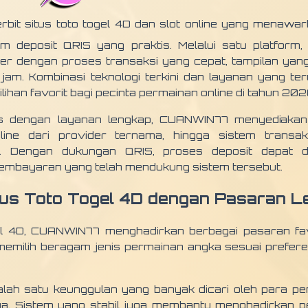
rbit situs toto togel 4D dan slot online yang menaw
 deposit QRIS yang praktis. Melalui satu platform,
ler dengan proses transaksi yang cepat, tampilan yan
am. Kombinasi teknologi terkini dan layanan yang ter
ihan favorit bagi pecinta permainan online di tahun 202
us dengan layanan lengkap, CUANWIN77 menyediakan
line dari provider ternama, hingga sistem transak
. Dengan dukungan QRIS, proses deposit dapat di
pembayaran yang telah mendukung sistem tersebut.
itus Toto Togel 4D dengan Pasaran 
gel 4D, CUANWIN77 menghadirkan berbagai pasaran fa
memilih beragam jenis permainan angka sesuai prefer
lah satu keunggulan yang banyak dicari oleh para p
rinya. Sistem yang stabil juga membantu menghadirkan