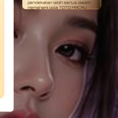
bingung. CUANWIN77 kasih jalur
akses langsung ke sistem utama
tanpa ribet. Semua transparan,
jelas, dan aman buat pengguna
yang pengen masuk ke platform
tanpa distraksi.