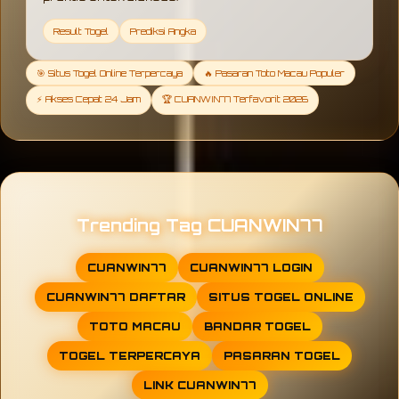
Result Togel
Prediksi Angka
🎯 Situs Togel Online Terpercaya
🔥 Pasaran Toto Macau Populer
⚡ Akses Cepat 24 Jam
🏆 CUANWIN77 Terfavorit 2026
Trending Tag CUANWIN77
CUANWIN77
CUANWIN77 LOGIN
CUANWIN77 DAFTAR
SITUS TOGEL ONLINE
TOTO MACAU
BANDAR TOGEL
TOGEL TERPERCAYA
PASARAN TOGEL
LINK CUANWIN77