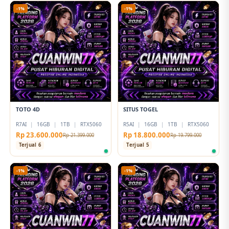
-1%
-1%
TOTO 4D
SITUS TOGEL
R7AI
|
16GB
|
1TB
|
RTX5060
R5AI
|
16GB
|
1TB
|
RTX5060
Rp 23.600.000
Rp 18.800.000
Rp 21.399.000
Rp 19.799.000
Terjual 6
Terjual 5
-1%
-1%