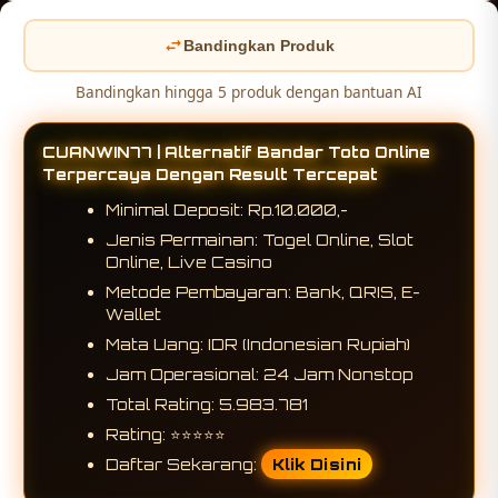
Bandingkan Produk
Bandingkan hingga 5 produk dengan bantuan AI
CUANWIN77 | Alternatif Bandar Toto Online
Terpercaya Dengan Result Tercepat
Minimal Deposit: Rp.10.000,-
Jenis Permainan: Togel Online, Slot
Online, Live Casino
Metode Pembayaran: Bank, QRIS, E-
Wallet
Mata Uang: IDR (Indonesian Rupiah)
Jam Operasional: 24 Jam Nonstop
Total Rating: 5.983.781
Rating: ⭐⭐⭐⭐⭐
Daftar Sekarang:
Klik Disini