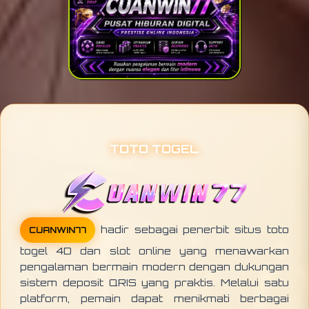
TOTO TOGEL
hadir sebagai penerbit situs toto
CUANWIN77
togel 4D dan slot online yang menawarkan
pengalaman bermain modern dengan dukungan
sistem deposit QRIS yang praktis. Melalui satu
platform, pemain dapat menikmati berbagai