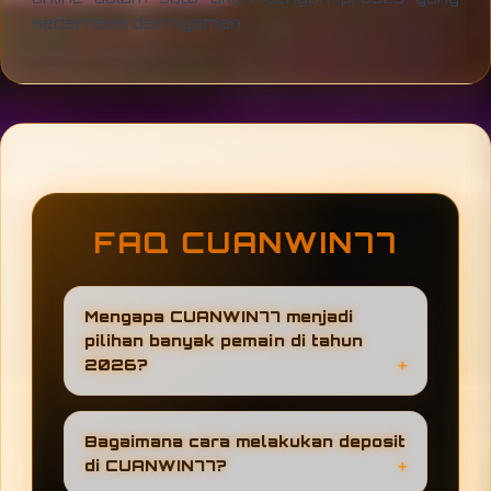
sederhana dan nyaman.
FAQ CUANWIN77
Mengapa CUANWIN77 menjadi
pilihan banyak pemain di tahun
2026?
Bagaimana cara melakukan deposit
di CUANWIN77?