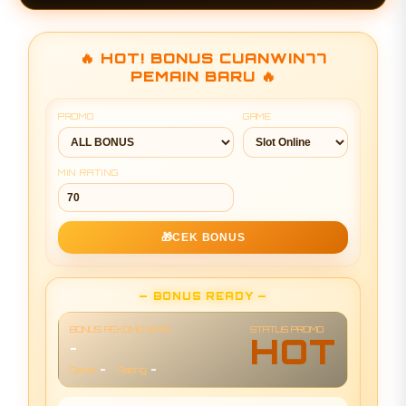
🔥 HOT! BONUS CUANWIN77
PEMAIN BARU 🔥
PROMO
GAME
MIN RATING
🎁
CEK BONUS
— BONUS READY —
BONUS REKOMENDASI
STATUS PROMO
HOT
-
-
-
Game:
Rating: