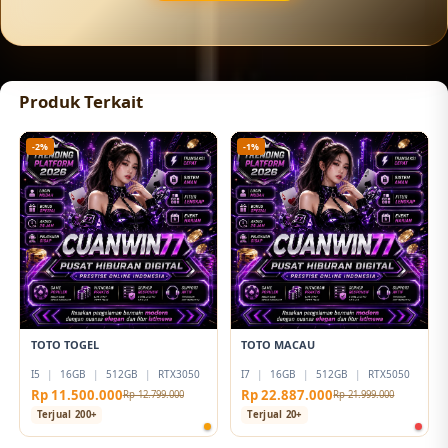
Produk Terkait
-2%
-1%
TOTO TOGEL
TOTO MACAU
I5
|
16GB
|
512GB
|
RTX3050
I7
|
16GB
|
512GB
|
RTX5050
Rp 11.500.000
Rp 22.887.000
Rp 12.799.000
Rp 21.999.000
Terjual 200+
Terjual 20+