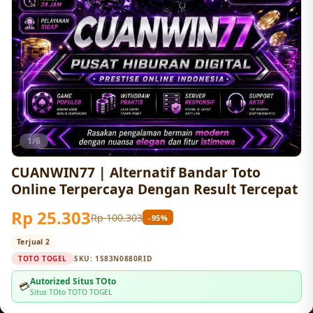
1/6
CUANWIN77 | Alternatif Bandar Toto
Online Terpercaya Dengan Result Tercepat
Rp 25.303
Rp 100.303
-95%
Terjual 2
TOTO TOGEL
SKU:
1S83N0880RID
Autorized Situs TOto
💳
Situs TOto TOTO TOGEL