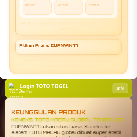
BENEFIT
DEPOSIT
AKSES
-
-
-
HOT! Bonus menarik permainan seru khusus untuk pemain baru
CUANWIN77.
Pilihan Promo CUANWIN77
CUANWIN77 menghadirkan bonus menarik akses cepat dan
permainan seru untuk pemain baru.
Login TOTO TOGEL
Info
Verified
KEUNGGULAN PRODUK
KONEKSI TOTO MACAU GLOBAL TANPA LAG
CUANWIN77 bukan situs biasa. Koneksi ke
sistem TOTO MACAU global dibuat super stabil