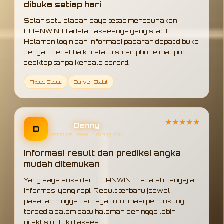
dibuka setiap hari
Salah satu alasan saya tetap menggunakan
CUANWIN77 adalah aksesnya yang stabil.
Halaman login dan informasi pasaran dapat dibuka
dengan cepat baik melalui smartphone maupun
desktop tanpa kendala berarti.
Akses Cepat
Server Stabil
★★★★★
Denny
D
Pengguna Lama • 1 minggu lalu
Informasi result dan prediksi angka
mudah ditemukan
Yang saya suka dari CUANWIN77 adalah penyajian
informasi yang rapi. Result terbaru jadwal
pasaran hingga berbagai informasi pendukung
tersedia dalam satu halaman sehingga lebih
praktis untuk diakses.