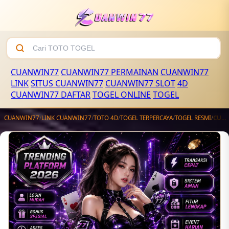
CUANWIN77
CUANWIN77 PERMAINAN
CUANWIN77
LINK
SITUS CUANWIN77
CUANWIN77 SLOT
4D
CUANWIN77 DAFTAR
TOGEL ONLINE
TOGEL
CUANWIN77
/
LINK CUANWIN77
/
TOTO 4D
/
TOGEL TERPERCAYA
/
TOGEL RESMI
/
CUANWIN77 | Alternatif Bandar Toto Online Terpercaya Dengan Result Tercepat