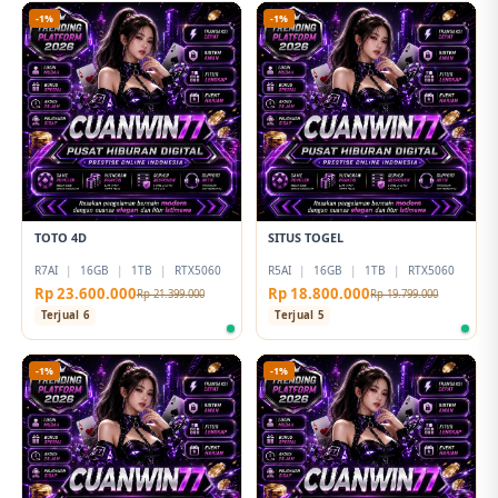
-1%
-1%
TOTO 4D
SITUS TOGEL
R7AI
|
16GB
|
1TB
|
RTX5060
R5AI
|
16GB
|
1TB
|
RTX5060
Rp 23.600.000
Rp 18.800.000
Rp 21.399.000
Rp 19.799.000
Terjual 6
Terjual 5
-1%
-1%