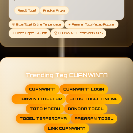
Result Togel
Prediksi Angka
🎯 Situs Togel Online Terpercaya
🔥 Pasaran Toto Macau Populer
⚡ Akses Cepat 24 Jam
🏆 CUANWIN77 Terfavorit 2026
Trending Tag CUANWIN77
CUANWIN77
CUANWIN77 LOGIN
CUANWIN77 DAFTAR
SITUS TOGEL ONLINE
TOTO MACAU
BANDAR TOGEL
TOGEL TERPERCAYA
PASARAN TOGEL
LINK CUANWIN77