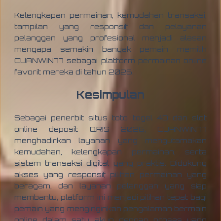
Kelengkapan permainan, kemudahan transaksi,
tampilan yang responsif, dan pelayanan
pelanggan yang profesional menjadi alasan
mengapa semakin banyak pemain memilih
CUANWIN77 sebagai platform permainan online
favorit mereka di tahun 2026.
Kesimpulan
Sebagai penerbit situs toto togel 4D dan slot
online deposit QRIS 2026, CUANWIN77
menghadirkan layanan yang mengutamakan
kemudahan, kelengkapan permainan, serta
sistem transaksi digital yang praktis. Didukung
akses yang responsif, pilihan permainan yang
beragam, dan layanan pelanggan yang siap
membantu, platform ini menjadi pilihan tepat bagi
pemain yang menginginkan pengalaman bermain
online dalam satu akun dengan proses yang