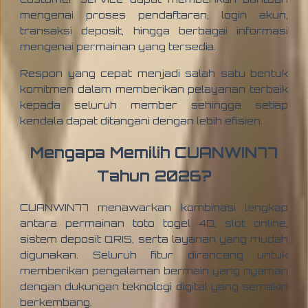
mengenai proses pendaftaran, login akun,
transaksi deposit, hingga berbagai informasi
mengenai permainan yang tersedia.
Respon yang cepat menjadi salah satu bentuk
komitmen dalam memberikan pelayanan terbaik
kepada seluruh member sehingga setiap
kendala dapat ditangani dengan lebih efisien.
Mengapa Memilih CUANWIN77
Tahun 2026?
CUANWIN77 menawarkan kombinasi lengkap
antara permainan toto togel 4D, slot online,
sistem deposit QRIS, serta layanan yang mudah
digunakan. Seluruh fitur dirancang untuk
memberikan pengalaman bermain yang nyaman
dengan dukungan teknologi digital yang semakin
berkembang.