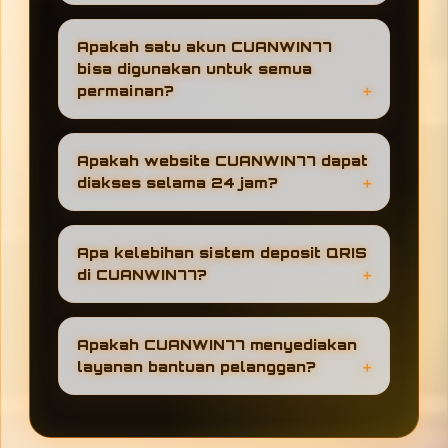
Apakah satu akun CUANWIN77
bisa digunakan untuk semua
permainan?
Apakah website CUANWIN77 dapat
diakses selama 24 jam?
Apa kelebihan sistem deposit QRIS
di CUANWIN77?
Apakah CUANWIN77 menyediakan
layanan bantuan pelanggan?