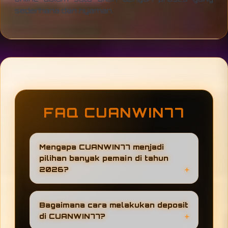
sederhana dan nyaman.
FAQ CUANWIN77
Mengapa CUANWIN77 menjadi
pilihan banyak pemain di tahun
2026?
Bagaimana cara melakukan deposit
di CUANWIN77?