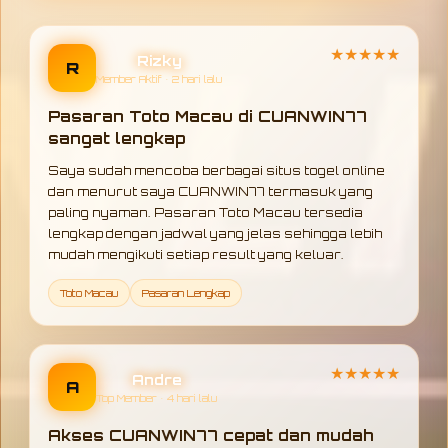
★★★★★
Rizky
R
Member Aktif • 2 hari lalu
Pasaran Toto Macau di CUANWIN77
sangat lengkap
Saya sudah mencoba berbagai situs togel online
dan menurut saya CUANWIN77 termasuk yang
paling nyaman. Pasaran Toto Macau tersedia
lengkap dengan jadwal yang jelas sehingga lebih
mudah mengikuti setiap result yang keluar.
Toto Macau
Pasaran Lengkap
★★★★★
Andre
A
Top Member • 4 hari lalu
Akses CUANWIN77 cepat dan mudah