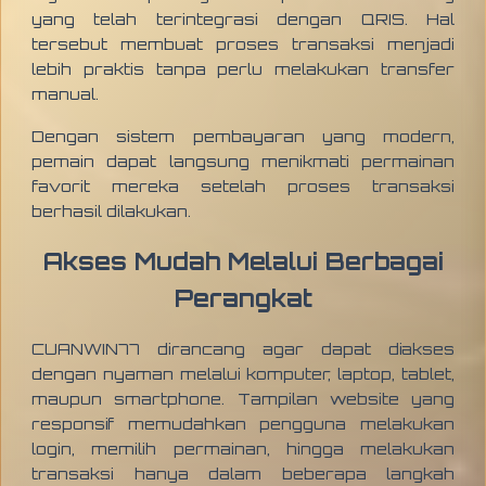
yang telah terintegrasi dengan QRIS. Hal
tersebut membuat proses transaksi menjadi
lebih praktis tanpa perlu melakukan transfer
manual.
Dengan sistem pembayaran yang modern,
pemain dapat langsung menikmati permainan
favorit mereka setelah proses transaksi
berhasil dilakukan.
Akses Mudah Melalui Berbagai
Perangkat
CUANWIN77 dirancang agar dapat diakses
dengan nyaman melalui komputer, laptop, tablet,
maupun smartphone. Tampilan website yang
responsif memudahkan pengguna melakukan
login, memilih permainan, hingga melakukan
transaksi hanya dalam beberapa langkah