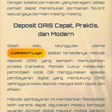
Dengan koleksi permainan yang beragam, setiap
pemain dapat menemukan permainan favorit
sesuai gaya bermain masing-masing.
Deposit QRIS Cepat, Praktis,
dan Modern
Salah satu keunggulan utama
adalah tersedianya metode
CUANWIN77 Login
deposit QRIS yang semakin memudahkan
proses transaksi. Pemain cukup melakukan
pemindaian kode QR menggunakan aplikasi
pembayaran digital yang mendukung QRIS
sehingga proses deposit menjadi lebih cepat dan
efisien.
Metode pembayaran ini memberikan fleksibilitas
lebih karena dapat digunakan melalui berbagai
layanan dompet digital maupun mobile banking