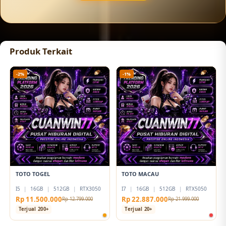
Produk Terkait
-2%
-1%
TOTO TOGEL
TOTO MACAU
I5
|
16GB
|
512GB
|
RTX3050
I7
|
16GB
|
512GB
|
RTX5050
Rp 11.500.000
Rp 22.887.000
Rp 12.799.000
Rp 21.999.000
Terjual 200+
Terjual 20+