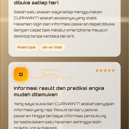
dibuka setiap hari
Salah satu alasan saya tetap menggunakan
CUANWIN77 adalah aksesnya yang stabil.
Halaman login dan informasi pasaran dapat dibuka
dengan cepat baik melalui smartphone maupun
desktop tanpa kendala berarti.
Akses Cepat
Server Stabil
★★★★★
Denny
D
Pengguna Lama • 1 minggu lalu
Informasi result dan prediksi angka
mudah ditemukan
Yang saya suka dari CUANWIN77 adalah penyajian
informasi yang rapi. Result terbaru jadwal
pasaran hingga berbagai informasi pendukung
tersedia dalam satu halaman sehingga lebih
praktis untuk diakses.