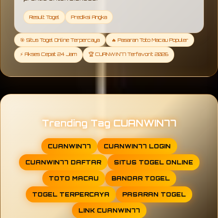
Result Togel
Prediksi Angka
🎯 Situs Togel Online Terpercaya
🔥 Pasaran Toto Macau Populer
⚡ Akses Cepat 24 Jam
🏆 CUANWIN77 Terfavorit 2026
Trending Tag CUANWIN77
CUANWIN77
CUANWIN77 LOGIN
CUANWIN77 DAFTAR
SITUS TOGEL ONLINE
TOTO MACAU
BANDAR TOGEL
TOGEL TERPERCAYA
PASARAN TOGEL
LINK CUANWIN77