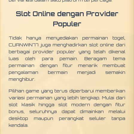
Slot Online dengan Provider
Populer
Tidak hanya menyediakan permainan togel,
CUANWIN77 juga menghadirkan slot online dari
berbagai provider populer yang telah dikenal
luas oleh para pemain. Beragam tema
permainan dengan fitur menarik membuat
pengalaman bermain menjadi semakin
menghibur.
Pilihan game yang terus diperbarui memberikan
variasi permainan yang lebih lengkap. Mulai dari
slot klasik hingga slot modern dengan fitur
bonus, seluruhnya dapat dimainkan melalui
desktop maupun perangkat seluler tanpa
kendala.