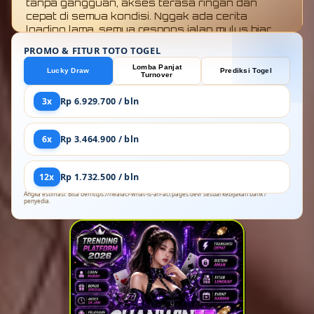
yang bikin bingung. CUANWIN77 kasih jalur
akses langsung ke sistem utama tanpa ribet.
Semua transparan, jelas, dan aman buat
pengguna yang pengen masuk ke platform
PROMO & FITUR TOTO TOGEL
tanpa distraksi.
Lomba Panjat
Lucky Draw
Prediksi Togel
Turnover
3x
Rp 6.929.700 / bln
6x
Rp 3.464.900 / bln
12x
Rp 1.732.500 / bln
Angka estimasi. Bisa berhttps://healacl-what-is-an-acl.pages.dev/ sesuai kebijakan bank /
penyedia.