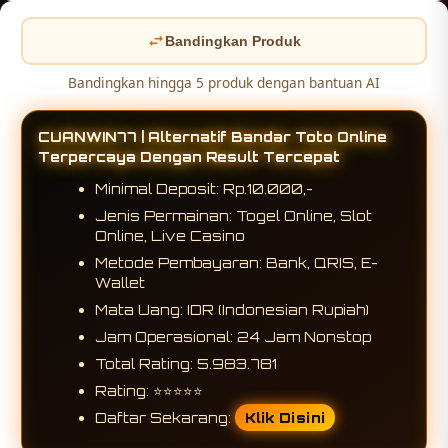
Bandingkan Produk
Bandingkan hingga 5 produk dengan bantuan AI
CUANWIN77 | Alternatif Bandar Toto Online
Terpercaya Dengan Result Tercepat
Minimal Deposit: Rp.10.000,-
Jenis Permainan: Togel Online, Slot
Online, Live Casino
Metode Pembayaran: Bank, QRIS, E-
Wallet
Mata Uang: IDR (Indonesian Rupiah)
Jam Operasional: 24 Jam Nonstop
Total Rating: 5.983.781
Rating: ⭐⭐⭐⭐⭐
Daftar Sekarang:
Klik Disini