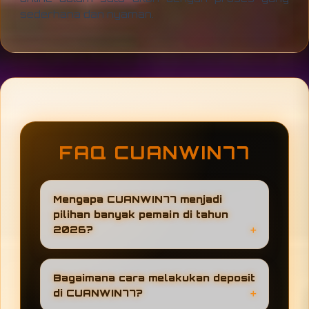
sederhana dan nyaman.
FAQ CUANWIN77
Mengapa CUANWIN77 menjadi
pilihan banyak pemain di tahun
2026?
Bagaimana cara melakukan deposit
di CUANWIN77?