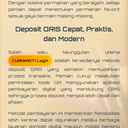
Dengan koleksi permainan yang beragam, setiap
pemain dapat menemukan permainan favorit
sesuai gaya bermain masing-masing.
Deposit QRIS Cepat, Praktis,
dan Modern
Salah satu keunggulan utama
adalah tersedianya metode
CUANWIN77 Login
deposit QRIS yang semakin memudahkan
proses transaksi. Pemain cukup melakukan
pemindaian kode QR menggunakan aplikasi
pembayaran digital yang mendukung QRIS
sehingga proses deposit menjadi lebih cepat dan
efisien.
Metode pembayaran ini memberikan fleksibilitas
lebih karena dapat digunakan melalui berbagai
layanan dompet digital maupun mobile banking