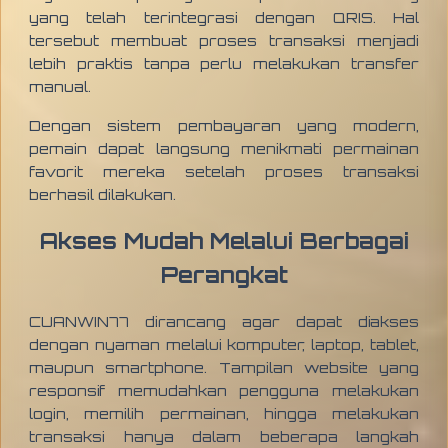
yang telah terintegrasi dengan QRIS. Hal
tersebut membuat proses transaksi menjadi
lebih praktis tanpa perlu melakukan transfer
manual.
Dengan sistem pembayaran yang modern,
pemain dapat langsung menikmati permainan
favorit mereka setelah proses transaksi
berhasil dilakukan.
Akses Mudah Melalui Berbagai
Perangkat
CUANWIN77 dirancang agar dapat diakses
dengan nyaman melalui komputer, laptop, tablet,
maupun smartphone. Tampilan website yang
responsif memudahkan pengguna melakukan
login, memilih permainan, hingga melakukan
transaksi hanya dalam beberapa langkah