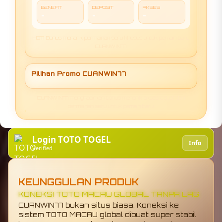
BENEFIT
DEPOSIT
AKSES
-
-
-
HOT! Bonus menarik permainan seru khusus untuk pemain baru
CUANWIN77.
Pilihan Promo CUANWIN77
CUANWIN77 menghadirkan bonus menarik akses cepat dan
permainan seru untuk pemain baru.
Login TOTO TOGEL
Info
Verified
KEUNGGULAN PRODUK
AKSES RESMI TANPA ARAH
MEMBINGUNGKAN
Nggak ada link berputar atau halaman aneh