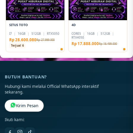
SITUS TOTO
4D
I7
|
16GB
|
512GB
|
RTX5050
CORE5
|
16GB
|
512GB
|
RTX4050
Rp 28.600.080
Rp 27.999.000
Rp 17.888.000
Rp 18.499.000
Terjual 6
BUTUH BANTUAN?
Hubungi kami melalui Official WhatsApp interaktif
sekarang.
Kirim Pesan
Ikuti kami: