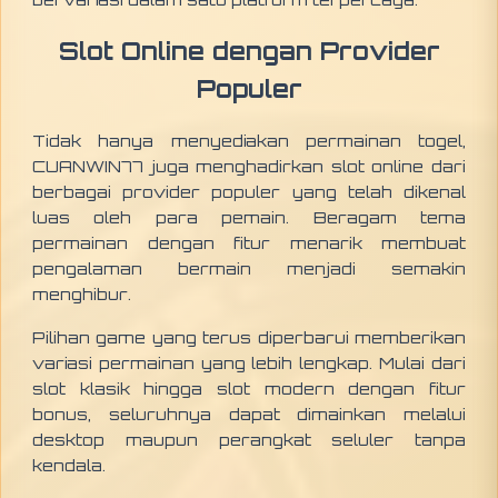
Slot Online dengan Provider
Populer
Tidak hanya menyediakan permainan togel,
CUANWIN77 juga menghadirkan slot online dari
berbagai provider populer yang telah dikenal
luas oleh para pemain. Beragam tema
permainan dengan fitur menarik membuat
pengalaman bermain menjadi semakin
menghibur.
Pilihan game yang terus diperbarui memberikan
variasi permainan yang lebih lengkap. Mulai dari
slot klasik hingga slot modern dengan fitur
bonus, seluruhnya dapat dimainkan melalui
desktop maupun perangkat seluler tanpa
kendala.