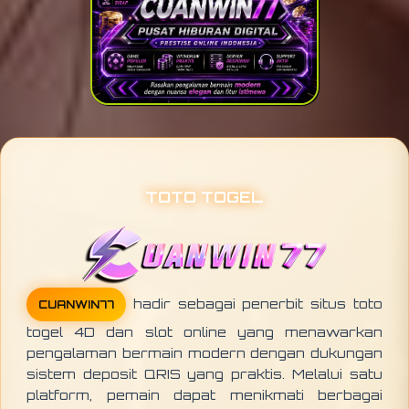
TOTO TOGEL
hadir sebagai penerbit situs toto
CUANWIN77
togel 4D dan slot online yang menawarkan
pengalaman bermain modern dengan dukungan
sistem deposit QRIS yang praktis. Melalui satu
platform, pemain dapat menikmati berbagai