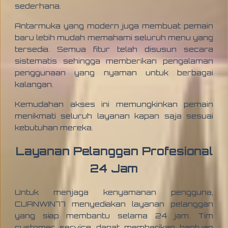
sederhana.
Antarmuka yang modern juga membuat pemain
baru lebih mudah memahami seluruh menu yang
tersedia. Semua fitur telah disusun secara
sistematis sehingga memberikan pengalaman
penggunaan yang nyaman untuk berbagai
kalangan.
Kemudahan akses ini memungkinkan pemain
menikmati seluruh layanan kapan saja sesuai
kebutuhan mereka.
Layanan Pelanggan Profesional
24 Jam
Untuk menjaga kenyamanan pengguna,
CUANWIN77 menyediakan layanan pelanggan
yang siap membantu selama 24 jam. Tim
customer service dapat memberikan bantuan