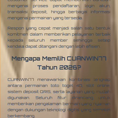
mengenai proses pendaftaran, login akun,
transaksi deposit, hingga berbagai informasi
mengenai permainan yang tersedia.
Respon yang cepat menjadi salah satu bentuk
komitmen dalam memberikan pelayanan terbaik
kepada seluruh member sehingga setiap
kendala dapat ditangani dengan lebih efisien.
Mengapa Memilih CUANWIN77
Tahun 2026?
CUANWIN77 menawarkan kombinasi lengkap
antara permainan toto togel 4D, slot online,
sistem deposit QRIS, serta layanan yang mudah
digunakan. Seluruh fitur dirancang untuk
memberikan pengalaman bermain yang nyaman
dengan dukungan teknologi digital yang semakin
berkembang.