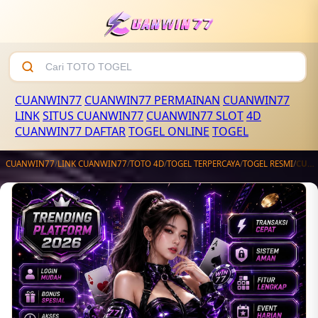
CUANWIN77
CUANWIN77 PERMAINAN
CUANWIN77
LINK
SITUS CUANWIN77
CUANWIN77 SLOT
4D
CUANWIN77 DAFTAR
TOGEL ONLINE
TOGEL
CUANWIN77
/
LINK CUANWIN77
/
TOTO 4D
/
TOGEL TERPERCAYA
/
TOGEL RESMI
/
CUANWIN77 | Alternatif Bandar Toto Online Terpercaya Dengan Result Tercepat