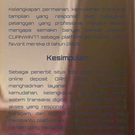
Kelengkapan permainan, kemudahan transaksi,
tampilan yang responsif, dan pelayanan
pelanggan yang profesional menjadi alasan
mengapa semakin banyak pemain memilih
CUANWIN77 sebagai platform permainan online
favorit mereka di tahun 2026.
Kesimpulan
Sebagai penerbit situs toto togel 4D dan slot
online deposit QRIS 2026, CUANWIN77
menghadirkan layanan yang mengutamakan
kemudahan, kelengkapan permainan, serta
sistem transaksi digital yang praktis. Didukung
akses yang responsif, pilihan permainan yang
beragam, dan layanan pelanggan yang siap
membantu, platform ini menjadi pilihan tepat bagi
pemain yang menginginkan pengalaman bermain
online dalam satu akun dengan proses yang