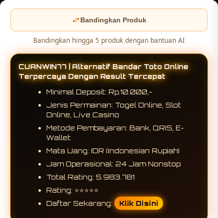
Bandingkan Produk
Bandingkan hingga 5 produk dengan bantuan AI
CUANWIN77 | Alternatif Bandar Toto Online
Terpercaya Dengan Result Tercepat
Minimal Deposit: Rp.10.000,-
Jenis Permainan: Togel Online, Slot
Online, Live Casino
Metode Pembayaran: Bank, QRIS, E-
Wallet
Mata Uang: IDR (Indonesian Rupiah)
Jam Operasional: 24 Jam Nonstop
Total Rating: 5.983.781
Rating: ⭐⭐⭐⭐⭐
Daftar Sekarang:
Klik Disini