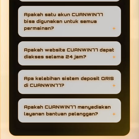
Apakah satu akun CUANWIN77
bisa digunakan untuk semua
permainan?
Apakah website CUANWIN77 dapat
diakses selama 24 jam?
Apa kelebihan sistem deposit QRIS
di CUANWIN77?
Apakah CUANWIN77 menyediakan
layanan bantuan pelanggan?