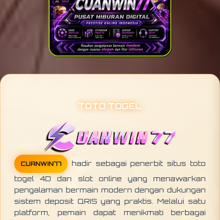
TOTO TOGEL
hadir sebagai penerbit situs toto
CUANWIN77
togel 4D dan slot online yang menawarkan
pengalaman bermain modern dengan dukungan
sistem deposit QRIS yang praktis. Melalui satu
platform, pemain dapat menikmati berbagai