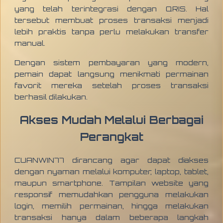
yang telah terintegrasi dengan QRIS. Hal
tersebut membuat proses transaksi menjadi
lebih praktis tanpa perlu melakukan transfer
manual.
Dengan sistem pembayaran yang modern,
pemain dapat langsung menikmati permainan
favorit mereka setelah proses transaksi
berhasil dilakukan.
Akses Mudah Melalui Berbagai
Perangkat
CUANWIN77 dirancang agar dapat diakses
dengan nyaman melalui komputer, laptop, tablet,
maupun smartphone. Tampilan website yang
responsif memudahkan pengguna melakukan
login, memilih permainan, hingga melakukan
transaksi hanya dalam beberapa langkah