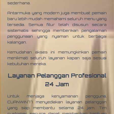
sederhana.
Antarmuka yang modern juga membuat pemain
baru lebih mudah memahami seluruh menu yang
tersedia. Semua fitur telah disusun secara
sistematis sehingga memberikan pengalaman
penggunaan yang nyaman untuk berbagai
kalangan.
Kemudahan akses ini memungkinkan pemain
menikmati seluruh layanan kapan saja sesuai
kebutuhan mereka.
Layanan Pelanggan Profesional
24 Jam
Untuk menjaga kenyamanan pengguna,
CUANWIN77 menyediakan layanan pelanggan
yang siap membantu selama 24 jam. Tim
customer service dapat memberikan bantuan