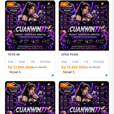
-1%
-1%
TOTO 4D
SITUS TOGEL
R7AI
|
16GB
|
1TB
|
RTX5060
R5AI
|
16GB
|
1TB
|
RTX5060
Rp 23.600.000
Rp 18.800.000
Rp 21.399.000
Rp 19.799.000
Terjual 6
Terjual 5
-1%
-1%