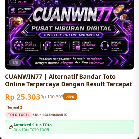
1/6
CUANWIN77 | Alternatif Bandar Toto
Online Terpercaya Dengan Result Tercepat
Rp 25.303
Rp 100.303
-95%
Terjual 2
TOTO TOGEL
SKU:
1S83N0880RID
Autorized Situs TOto
💳
Situs TOto TOTO TOGEL