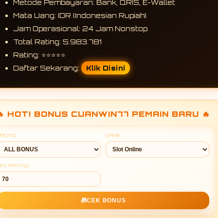
Metode Pembayaran: Bank, QRIS, E-Wallet
Mata Uang: IDR (Indonesian Rupiah)
Jam Operasional: 24 Jam Nonstop
Total Rating: 5.983.781
Rating: ⭐⭐⭐⭐⭐
Daftar Sekarang:
Klik Disini
🔥 HOT! BONUS CUANWIN77 PEMAIN BARU 🔥
PROMO
GAME
MIN RATING
🎁
CEK BONUS