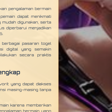
arkan pengalaman bermain
 pemain dapat menikmati
g mudah digunakan, serta
us diperbarui menjadikan
6.
 berbagai pasaran togel
si digital yang semakin
lakukan secara praktis
Lengkap
vorit yang dapat diakses
ensi masing-masing tanpa
emain karena memberikan
 pengalaman bermain yang