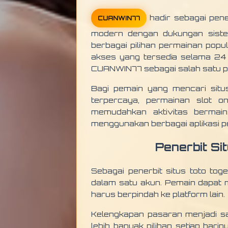
hadir sebagai pene
CUANWIN77
modern dengan dukungan sistem
berbagai pilihan permainan popu
akses yang tersedia selama 24 j
CUANWIN77 sebagai salah satu pil
Bagi pemain yang mencari sit
terpercaya, permainan slot on
memudahkan aktivitas bermain
menggunakan berbagai aplikasi 
Penerbit S
Sebagai penerbit situs toto to
dalam satu akun. Pemain dapat 
harus berpindah ke platform lain.
Kelengkapan pasaran menjadi sa
lebih banyak pilihan setiap ha