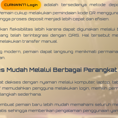
a
adalah tersedianya metode dep
CUANWIN77 Login
Pemain cukup melakukan pemindaian kode QR mengguna
gga proses deposit menjadi lebih cepat dan efisien.
n fleksibilitas lebih karena dapat digunakan melalui
yang telah terintegrasi dengan QRIS. Hal tersebut 
 melakukan transfer manual.
 modern, pemain dapat langsung menikmati permainan
an.
s Mudah Melalui Berbagai Perangkat
 diakses dengan nyaman melalui komputer, laptop, ta
f memudahkan pengguna melakukan login, memilih per
 langkah sederhana.
mbuat pemain baru lebih mudah memahami seluruh me
tematis sehingga memberikan pengalaman penggunaan ya