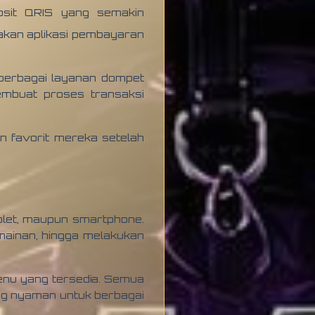
osit QRIS yang semakin
kan aplikasi pembayaran
 berbagai layanan dompet
membuat proses transaksi
 favorit mereka setelah
blet, maupun smartphone.
mainan, hingga melakukan
nu yang tersedia. Semua
ng nyaman untuk berbagai