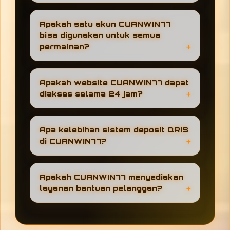
Apakah satu akun CUANWIN77
bisa digunakan untuk semua
permainan?
Apakah website CUANWIN77 dapat
diakses selama 24 jam?
Apa kelebihan sistem deposit QRIS
di CUANWIN77?
Apakah CUANWIN77 menyediakan
layanan bantuan pelanggan?