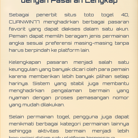
dengan Pasaran Lengkap
Sebagai penerbit situs toto togel 4D,
CUANWIN77 menghadirkan berbagai pasaran
favorit yang dapat diakses dalam satu akun.
Pemain dapat memilih beragam jenis permainan
angka sesuai preferensi masing-masing tanpa
harus berpindah ke platform lain.
Kelengkapan pasaran menjadi salah satu
keunggulan yang banyak dicari oleh para pemain
karena memberikan lebih banyak pilihan setiap
harinya. Sistem yang stabil juga membantu
menghadirkan pengalaman bermain yang
nyaman dengan proses pemasangan nomor
yang mudah dilakukan.
Selain permainan togel, pengguna juga dapat
menikmati berbagai kategori permainan lainnya
sehingga aktivitas bermain menjadi lebih
bervariasi dalam satu platform terpercaya.