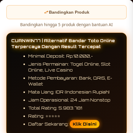
Bandingkan Produk
Bandingkan hingga 5 produk dengan bantuan AI
CUANWIN77 | Alternatif Bandar Toto Online
Terpercaya Dengan Result Tercepat
Minimal Deposit: Rp.10.000,-
Jenis Permainan: Togel Online, Slot
Online, Live Casino
Metode Pembayaran: Bank, QRIS, E-
Wallet
Mata Uang: IDR (Indonesian Rupiah)
Jam Operasional: 24 Jam Nonstop
Total Rating: 5.983.781
Rating: ⭐⭐⭐⭐⭐
Daftar Sekarang:
Klik Disini