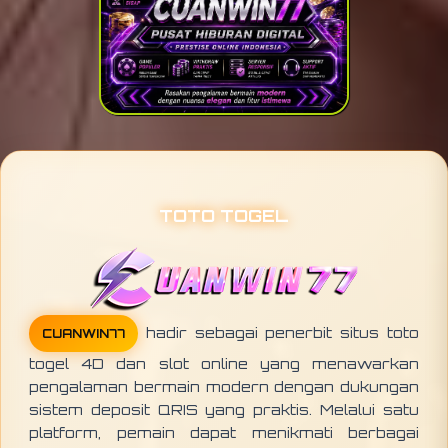
TOTO TOGEL
hadir sebagai penerbit situs toto
CUANWIN77
togel 4D dan slot online yang menawarkan
pengalaman bermain modern dengan dukungan
sistem deposit QRIS yang praktis. Melalui satu
platform, pemain dapat menikmati berbagai