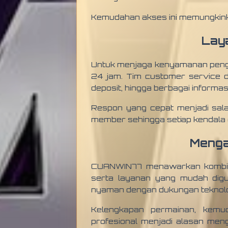
Kemudahan akses ini memungkink
Lay
Untuk menjaga kenyamanan peng
24 jam. Tim customer service d
deposit, hingga berbagai informa
Respon yang cepat menjadi sal
member sehingga setiap kendala da
Menga
CUANWIN77 menawarkan kombinasi
serta layanan yang mudah digu
nyaman dengan dukungan teknolog
Kelengkapan permainan, kemud
profesional menjadi alasan me