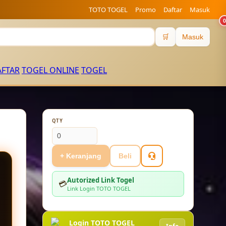
TOTO TOGEL
Promo
Daftar
Masuk
0
🛒
Masuk
FTAR
TOGEL ONLINE
TOGEL
QTY
+ Keranjang
Beli
Autorized Link Togel
💳
Link Login TOTO TOGEL
Login TOTO TOGEL