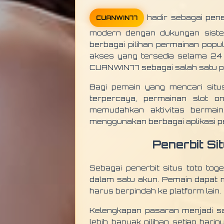
hadir sebagai pene
CUANWIN77
modern dengan dukungan sistem
berbagai pilihan permainan popu
akses yang tersedia selama 24 j
CUANWIN77 sebagai salah satu pil
Bagi pemain yang mencari sit
terpercaya, permainan slot on
memudahkan aktivitas bermain
menggunakan berbagai aplikasi 
Penerbit S
Sebagai penerbit situs toto to
dalam satu akun. Pemain dapat 
harus berpindah ke platform lain.
Kelengkapan pasaran menjadi sa
lebih banyak pilihan setiap ha