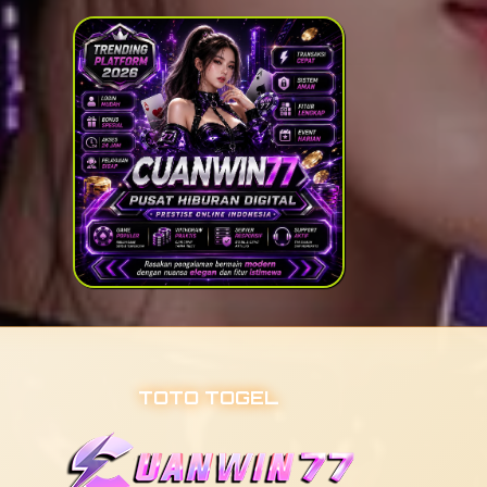
TOTO TOGEL