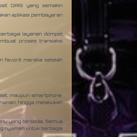
osit QRIS yang semakin
kan aplikasi pembayaran
 berbagai layanan dompet
membuat proses transaksi
 favorit mereka setelah
blet, maupun smartphone.
mainan, hingga melakukan
nu yang tersedia. Semua
ng nyaman untuk berbagai