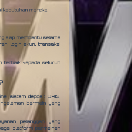
i kebutuhan mereka.
ng siap membantu selama
n, login akun, transaksi
 terbaik kepada seluruh
?
ne, sistem deposit QRIS,
pengalaman bermain yang
layanan pelanggan yang
agai platform permainan