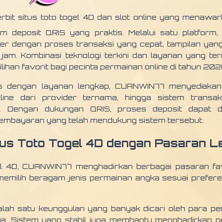
rbit situs toto togel 4D dan slot online yang menaw
 deposit QRIS yang praktis. Melalui satu platform,
ler dengan proses transaksi yang cepat, tampilan yan
am. Kombinasi teknologi terkini dan layanan yang ter
ihan favorit bagi pecinta permainan online di tahun 202
us dengan layanan lengkap, CUANWIN77 menyediakan
line dari provider ternama, hingga sistem transak
. Dengan dukungan QRIS, proses deposit dapat di
pembayaran yang telah mendukung sistem tersebut.
itus Toto Togel 4D dengan Pasaran 
gel 4D, CUANWIN77 menghadirkan berbagai pasaran fa
memilih beragam jenis permainan angka sesuai prefer
lah satu keunggulan yang banyak dicari oleh para p
rinya. Sistem yang stabil juga membantu menghadirkan