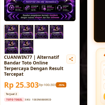
CUANWIN77 | Alternatif
Bandar Toto Online
Terpercaya Dengan Result
Tercepat
Rp 25.303
Rp 100.303
-95%
Terjual 2
TOTO TOGEL
SKU:
1S83N0880RID