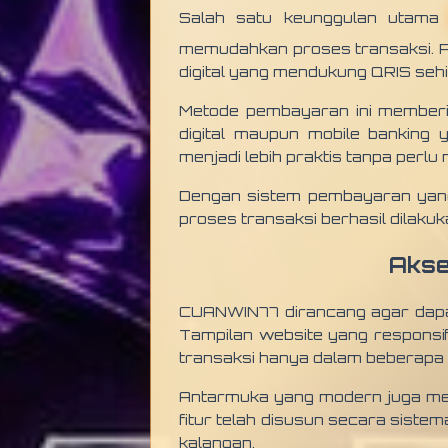
Salah satu keunggulan utam
memudahkan proses transaksi. 
digital yang mendukung QRIS sehin
Metode pembayaran ini memberika
digital maupun mobile banking 
menjadi lebih praktis tanpa perlu
Dengan sistem pembayaran yang
proses transaksi berhasil dilakuk
Akse
CUANWIN77 dirancang agar dapat
Tampilan website yang responsi
transaksi hanya dalam beberapa
Antarmuka yang modern juga me
fitur telah disusun secara sis
kalangan.