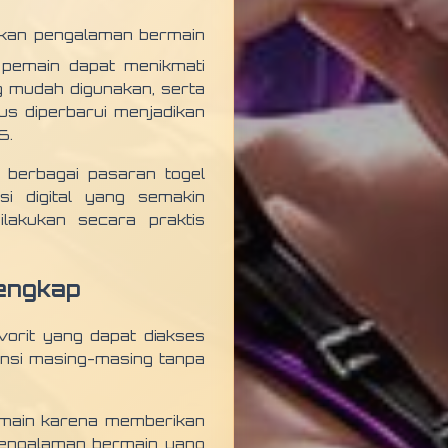
arkan pengalaman bermain
 pemain dapat menikmati
g mudah digunakan, serta
us diperbarui menjadikan
6.
 berbagai pasaran togel
si digital yang semakin
lakukan secara praktis
Lengkap
vorit yang dapat diakses
ensi masing-masing tanpa
emain karena memberikan
 pengalaman bermain yang