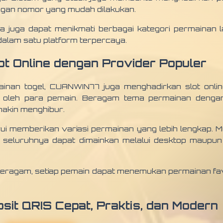
an nomor yang mudah dilakukan.
a juga dapat menikmati berbagai kategori permainan l
 dalam satu platform terpercaya.
ot Online dengan Provider Populer
nan togel, CUANWIN77 juga menghadirkan slot online
as oleh para pemain. Beragam tema permainan denga
akin menghibur.
ui memberikan variasi permainan yang lebih lengkap. Mul
, seluruhnya dapat dimainkan melalui desktop maupun
beragam, setiap pemain dapat menemukan permainan fav
sit QRIS Cepat, Praktis, dan Modern