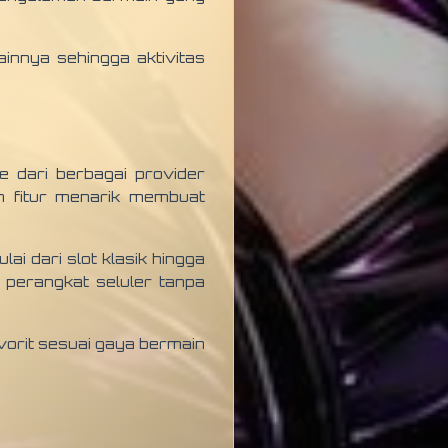
ainnya sehingga aktivitas
 dari berbagai provider
n fitur menarik membuat
ai dari slot klasik hingga
 perangkat seluler tanpa
orit sesuai gaya bermain