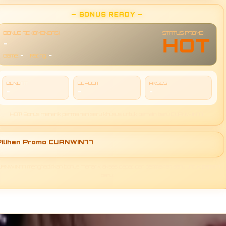
— BONUS READY —
BONUS REKOMENDASI
STATUS PROMO
HOT
-
-
-
Game:
Rating:
BENEFIT
DEPOSIT
AKSES
-
-
-
HOT! Bonus menarik permainan seru khusus untuk pemain baru CUANWIN77.
Pilihan Promo CUANWIN77
ANWIN77 menghadirkan bonus menarik akses cepat dan permainan seru untuk pemain
baru.