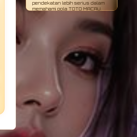
bingung. CUANWIN77 kasih jalur
akses langsung ke sistem utama
tanpa ribet. Semua transparan,
jelas, dan aman buat pengguna
yang pengen masuk ke platform
tanpa distraksi.