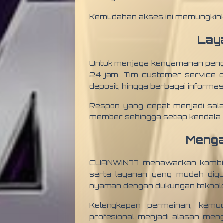
Kemudahan akses ini memungkink
Lay
Untuk menjaga kenyamanan peng
24 jam. Tim customer service d
deposit, hingga berbagai informa
Respon yang cepat menjadi sal
member sehingga setiap kendala da
Menga
CUANWIN77 menawarkan kombinasi
serta layanan yang mudah digu
nyaman dengan dukungan teknolog
Kelengkapan permainan, kemud
profesional menjadi alasan me