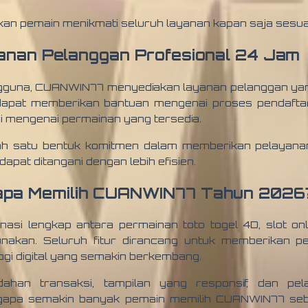
an pemain menikmati seluruh layanan kapan saja sesua
anan Pelanggan Profesional 24 Jam
guna, CUANWIN77 menyediakan layanan pelanggan ya
apat memberikan bantuan mengenai proses pendaftara
si mengenai permainan yang tersedia.
ah satu bentuk komitmen dalam memberikan pelayanan
pat ditangani dengan lebih efisien.
pa Memilih CUANWIN77 Tahun 2026
 lengkap antara permainan toto togel 4D, slot onli
nakan. Seluruh fitur dirancang untuk memberikan 
i digital yang semakin berkembang.
ahan transaksi, tampilan yang responsif, dan pe
ngapa semakin banyak pemain memilih CUANWIN77 seb