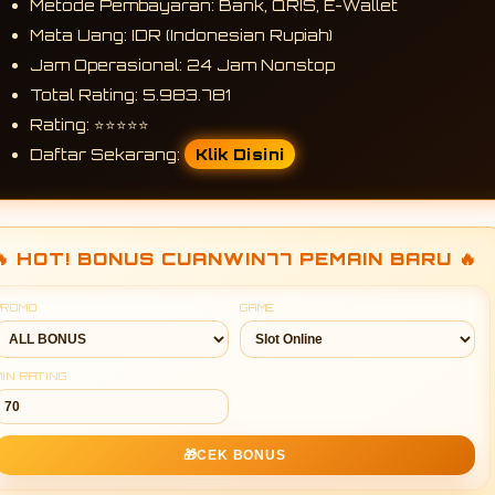
Metode Pembayaran: Bank, QRIS, E-Wallet
Mata Uang: IDR (Indonesian Rupiah)
Jam Operasional: 24 Jam Nonstop
Total Rating: 5.983.781
Rating: ⭐⭐⭐⭐⭐
Daftar Sekarang:
Klik Disini
🔥 HOT! BONUS CUANWIN77 PEMAIN BARU 🔥
PROMO
GAME
MIN RATING
🎁
CEK BONUS