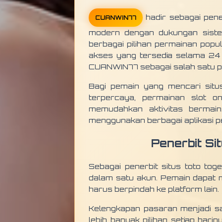
hadir sebagai pene
CUANWIN77
modern dengan dukungan sistem
berbagai pilihan permainan popu
akses yang tersedia selama 24 j
CUANWIN77 sebagai salah satu pil
Bagi pemain yang mencari sit
terpercaya, permainan slot on
memudahkan aktivitas bermain
menggunakan berbagai aplikasi 
Penerbit S
Sebagai penerbit situs toto to
dalam satu akun. Pemain dapat 
harus berpindah ke platform lain.
Kelengkapan pasaran menjadi sa
lebih banyak pilihan setiap ha