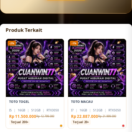
Produk Terkait
-2%
-1%
TOTO TOGEL
TOTO MACAU
I5
|
16GB
|
512GB
|
RTX3050
I7
|
16GB
|
512GB
|
RTX5050
Rp 11.500.000
Rp 22.887.000
Rp 12.799.000
Rp 21.999.000
Terjual 200+
Terjual 20+