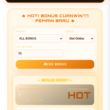
🔥 HOT! BONUS CUANWIN77
PEMAIN BARU 🔥
PROMO
GAME
MIN RATING
🎁
CEK BONUS
— BONUS READY —
BONUS REKOMENDASI
STATUS PROMO
HOT
-
-
-
Game:
Rating: