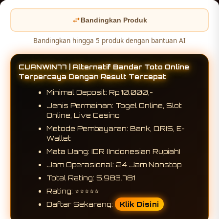
Bandingkan Produk
Bandingkan hingga 5 produk dengan bantuan AI
CUANWIN77 | Alternatif Bandar Toto Online
Terpercaya Dengan Result Tercepat
Minimal Deposit: Rp.10.000,-
Jenis Permainan: Togel Online, Slot
Online, Live Casino
Metode Pembayaran: Bank, QRIS, E-
Wallet
Mata Uang: IDR (Indonesian Rupiah)
Jam Operasional: 24 Jam Nonstop
Total Rating: 5.983.781
Rating: ⭐⭐⭐⭐⭐
Daftar Sekarang:
Klik Disini