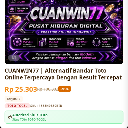
1/6
CUANWIN77 | Alternatif Bandar Toto
Online Terpercaya Dengan Result Tercepat
Rp 25.303
Rp 100.303
-95%
Terjual 2
TOTO TOGEL
SKU:
1S83N0880RID
Autorized Situs TOto
💳
Situs TOto TOTO TOGEL