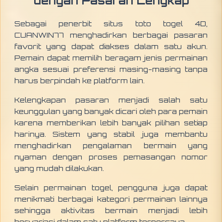
dengan Pasaran Lengkap
Sebagai penerbit situs toto togel 4D,
CUANWIN77 menghadirkan berbagai pasaran
favorit yang dapat diakses dalam satu akun.
Pemain dapat memilih beragam jenis permainan
angka sesuai preferensi masing-masing tanpa
harus berpindah ke platform lain.
Kelengkapan pasaran menjadi salah satu
keunggulan yang banyak dicari oleh para pemain
karena memberikan lebih banyak pilihan setiap
harinya. Sistem yang stabil juga membantu
menghadirkan pengalaman bermain yang
nyaman dengan proses pemasangan nomor
yang mudah dilakukan.
Selain permainan togel, pengguna juga dapat
menikmati berbagai kategori permainan lainnya
sehingga aktivitas bermain menjadi lebih
bervariasi dalam satu platform terpercaya.