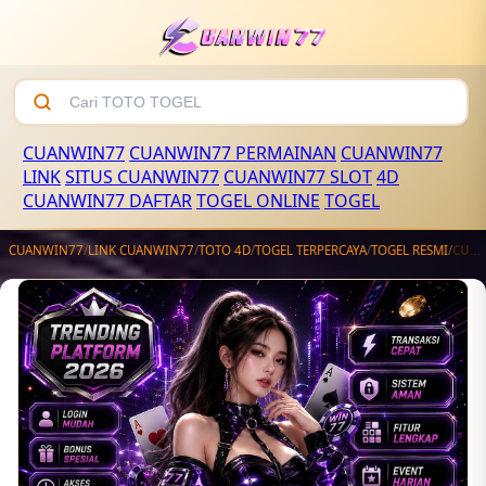
CUANWIN77
CUANWIN77 PERMAINAN
CUANWIN77
LINK
SITUS CUANWIN77
CUANWIN77 SLOT
4D
CUANWIN77 DAFTAR
TOGEL ONLINE
TOGEL
CUANWIN77
/
LINK CUANWIN77
/
TOTO 4D
/
TOGEL TERPERCAYA
/
TOGEL RESMI
/
CUANWIN77 | Alternatif Bandar Toto Online Terpercaya Dengan Result Tercepat