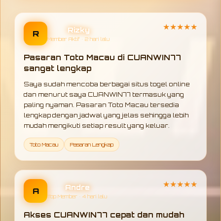
★★★★★
Rizky
R
Member Aktif • 2 hari lalu
Pasaran Toto Macau di CUANWIN77
sangat lengkap
Saya sudah mencoba berbagai situs togel online
dan menurut saya CUANWIN77 termasuk yang
paling nyaman. Pasaran Toto Macau tersedia
lengkap dengan jadwal yang jelas sehingga lebih
mudah mengikuti setiap result yang keluar.
Toto Macau
Pasaran Lengkap
★★★★★
Andre
A
Top Member • 4 hari lalu
Akses CUANWIN77 cepat dan mudah