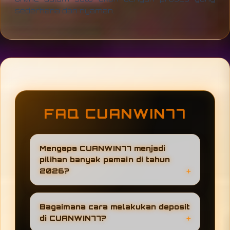
sederhana dan nyaman.
FAQ CUANWIN77
Mengapa CUANWIN77 menjadi
pilihan banyak pemain di tahun
2026?
Bagaimana cara melakukan deposit
di CUANWIN77?