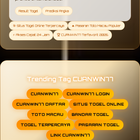
Result Togel
Prediksi Angka
🎯 Situs Togel Online Terpercaya
🔥 Pasaran Toto Macau Populer
⚡ Akses Cepat 24 Jam
🏆 CUANWIN77 Terfavorit 2026
Trending Tag CUANWIN77
CUANWIN77
CUANWIN77 LOGIN
CUANWIN77 DAFTAR
SITUS TOGEL ONLINE
TOTO MACAU
BANDAR TOGEL
TOGEL TERPERCAYA
PASARAN TOGEL
LINK CUANWIN77