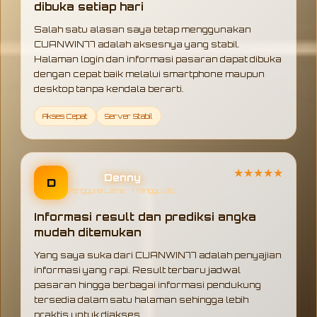
dibuka setiap hari
Salah satu alasan saya tetap menggunakan
CUANWIN77 adalah aksesnya yang stabil.
Halaman login dan informasi pasaran dapat dibuka
dengan cepat baik melalui smartphone maupun
desktop tanpa kendala berarti.
Akses Cepat
Server Stabil
★★★★★
Denny
D
Pengguna Lama • 1 minggu lalu
Informasi result dan prediksi angka
mudah ditemukan
Yang saya suka dari CUANWIN77 adalah penyajian
informasi yang rapi. Result terbaru jadwal
pasaran hingga berbagai informasi pendukung
tersedia dalam satu halaman sehingga lebih
praktis untuk diakses.