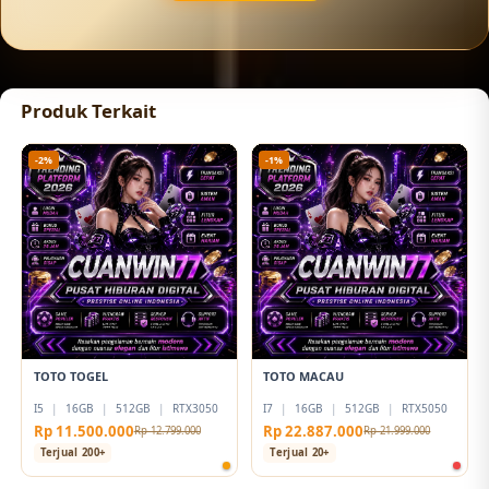
Produk Terkait
-2%
-1%
TOTO TOGEL
TOTO MACAU
I5
|
16GB
|
512GB
|
RTX3050
I7
|
16GB
|
512GB
|
RTX5050
Rp 11.500.000
Rp 22.887.000
Rp 12.799.000
Rp 21.999.000
Terjual 200+
Terjual 20+