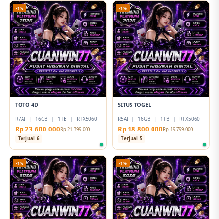
-1%
-1%
TOTO 4D
SITUS TOGEL
R7AI
|
16GB
|
1TB
|
RTX5060
R5AI
|
16GB
|
1TB
|
RTX5060
Rp 23.600.000
Rp 18.800.000
Rp 21.399.000
Rp 19.799.000
Terjual 6
Terjual 5
-1%
-1%