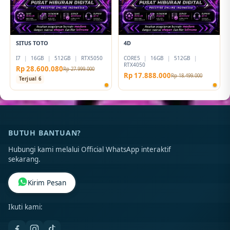
SITUS TOTO
4D
I7
|
16GB
|
512GB
|
RTX5050
CORE5
|
16GB
|
512GB
|
RTX4050
Rp 28.600.080
Rp 27.999.000
Rp 17.888.000
Rp 18.499.000
Terjual 6
BUTUH BANTUAN?
Hubungi kami melalui Official WhatsApp interaktif
sekarang.
Kirim Pesan
Ikuti kami: