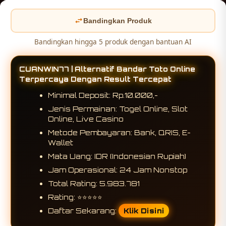
Bandingkan Produk
Bandingkan hingga 5 produk dengan bantuan AI
CUANWIN77 | Alternatif Bandar Toto Online
Terpercaya Dengan Result Tercepat
Minimal Deposit: Rp.10.000,-
Jenis Permainan: Togel Online, Slot
Online, Live Casino
Metode Pembayaran: Bank, QRIS, E-
Wallet
Mata Uang: IDR (Indonesian Rupiah)
Jam Operasional: 24 Jam Nonstop
Total Rating: 5.983.781
Rating: ⭐⭐⭐⭐⭐
Daftar Sekarang:
Klik Disini