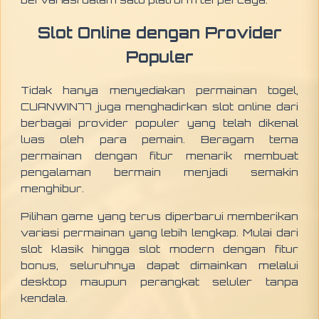
Slot Online dengan Provider
Populer
Tidak hanya menyediakan permainan togel,
CUANWIN77 juga menghadirkan slot online dari
berbagai provider populer yang telah dikenal
luas oleh para pemain. Beragam tema
permainan dengan fitur menarik membuat
pengalaman bermain menjadi semakin
menghibur.
Pilihan game yang terus diperbarui memberikan
variasi permainan yang lebih lengkap. Mulai dari
slot klasik hingga slot modern dengan fitur
bonus, seluruhnya dapat dimainkan melalui
desktop maupun perangkat seluler tanpa
kendala.