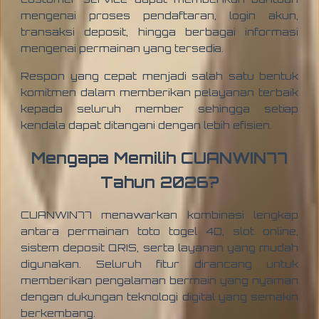
mengenai proses pendaftaran, login akun,
transaksi deposit, hingga berbagai informasi
mengenai permainan yang tersedia.
Respon yang cepat menjadi salah satu bentuk
komitmen dalam memberikan pelayanan terbaik
kepada seluruh member sehingga setiap
kendala dapat ditangani dengan lebih efisien.
Mengapa Memilih CUANWIN77
Tahun 2026?
CUANWIN77 menawarkan kombinasi lengkap
antara permainan toto togel 4D, slot online,
sistem deposit QRIS, serta layanan yang mudah
digunakan. Seluruh fitur dirancang untuk
memberikan pengalaman bermain yang nyaman
dengan dukungan teknologi digital yang semakin
berkembang.