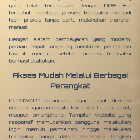
yang telah terintegrasi dengan QRIS. Hal
tersebut membuat proses transaksi menjadi
lebih praktis tanpa perlu melakukan transfer
manual.
Dengan sistem pembayaran yang modern,
pemain dapat langsung menikmati permainan
favorit mereka setelah proses transaksi
berhasil dilakukan.
Akses Mudah Melalui Berbagai
Perangkat
CUANWIN77 dirancang agar dapat diakses
dengan nyaman melalui komputer, laptop, tablet,
maupun smartphone. Tampilan website yang
responsif memudahkan pengguna melakukan
login, memilih permainan, hingga melakukan
transaksi hanya dalam beberapa langkah