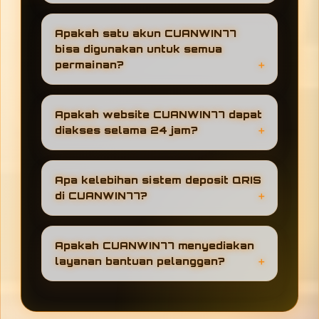
Apakah satu akun CUANWIN77
bisa digunakan untuk semua
permainan?
Apakah website CUANWIN77 dapat
diakses selama 24 jam?
Apa kelebihan sistem deposit QRIS
di CUANWIN77?
Apakah CUANWIN77 menyediakan
layanan bantuan pelanggan?