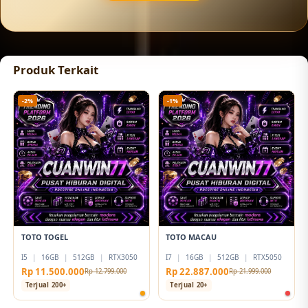
Produk Terkait
-2%
-1%
TOTO TOGEL
TOTO MACAU
I5
|
16GB
|
512GB
|
RTX3050
I7
|
16GB
|
512GB
|
RTX5050
Rp 11.500.000
Rp 22.887.000
Rp 12.799.000
Rp 21.999.000
Terjual 200+
Terjual 20+