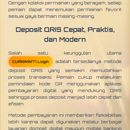
Dengan koleksi permainan yang beragam, setiap
pemain dapat menemukan permainan favorit
sesuai gaya bermain masing-masing.
Deposit QRIS Cepat, Praktis,
dan Modern
Salah satu keunggulan utama
adalah tersedianya metode
CUANWIN77 Login
deposit QRIS yang semakin memudahkan
proses transaksi. Pemain cukup melakukan
pemindaian kode QR menggunakan aplikasi
pembayaran digital yang mendukung QRIS
sehingga proses deposit menjadi lebih cepat dan
efisien.
Metode pembayaran ini memberikan fleksibilitas
lebih karena dapat digunakan melalui berbagai
layanan dompet digital maupun mobile banking