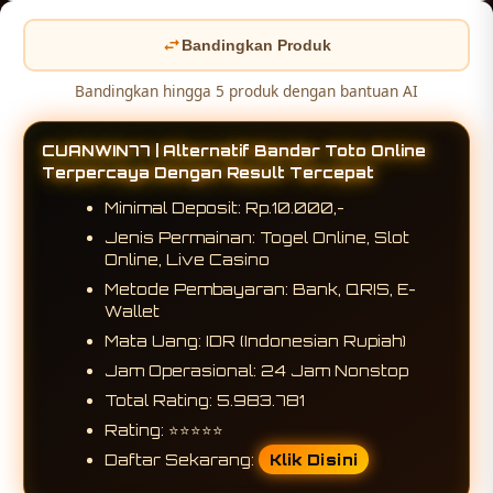
Bandingkan Produk
Bandingkan hingga 5 produk dengan bantuan AI
CUANWIN77 | Alternatif Bandar Toto Online
Terpercaya Dengan Result Tercepat
Minimal Deposit: Rp.10.000,-
Jenis Permainan: Togel Online, Slot
Online, Live Casino
Metode Pembayaran: Bank, QRIS, E-
Wallet
Mata Uang: IDR (Indonesian Rupiah)
Jam Operasional: 24 Jam Nonstop
Total Rating: 5.983.781
Rating: ⭐⭐⭐⭐⭐
Daftar Sekarang:
Klik Disini