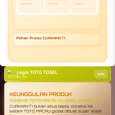
BENEFIT
DEPOSIT
AKSES
-
-
-
HOT! Bonus menarik permainan seru khusus untuk pemain baru
CUANWIN77.
Pilihan Promo CUANWIN77
CUANWIN77 menghadirkan bonus menarik akses cepat dan
permainan seru untuk pemain baru.
Login TOTO TOGEL
Info
Verified
KEUNGGULAN PRODUK
AKSES RESMI TANPA ARAH
MEMBINGUNGKAN
Nggak ada link berputar atau halaman aneh