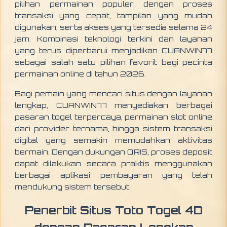
pilihan permainan populer dengan proses
transaksi yang cepat, tampilan yang mudah
digunakan, serta akses yang tersedia selama 24
jam. Kombinasi teknologi terkini dan layanan
yang terus diperbarui menjadikan CUANWIN77
sebagai salah satu pilihan favorit bagi pecinta
permainan online di tahun 2026.
Bagi pemain yang mencari situs dengan layanan
lengkap, CUANWIN77 menyediakan berbagai
pasaran togel terpercaya, permainan slot online
dari provider ternama, hingga sistem transaksi
digital yang semakin memudahkan aktivitas
bermain. Dengan dukungan QRIS, proses deposit
dapat dilakukan secara praktis menggunakan
berbagai aplikasi pembayaran yang telah
mendukung sistem tersebut.
Penerbit Situs Toto Togel 4D