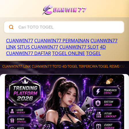
CUANWIN77
CUANWIN77 PERMAINAN
CUANWIN77
LINK
SITUS CUANWIN77
CUANWIN77 SLOT
4D
CUANWIN77 DAFTAR
TOGEL ONLINE
TOGEL
CUANWIN77
/
LINK CUANWIN77
/
TOTO 4D
/
TOGEL TERPERCAYA
/
TOGEL RESMI
/
CUANWIN77 | Alternatif Bandar Toto Online Terpercaya Dengan Result Tercepat