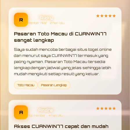
★★★★★
Rizky
R
Member Aktif • 2 hari lalu
Pasaran Toto Macau di CUANWIN77
sangat lengkap
Saya sudah mencoba berbagai situs togel online
dan menurut saya CUANWIN77 termasuk yang
paling nyaman. Pasaran Toto Macau tersedia
lengkap dengan jadwal yang jelas sehingga lebih
mudah mengikuti setiap result yang keluar.
Toto Macau
Pasaran Lengkap
★★★★★
Andre
A
Top Member • 4 hari lalu
Akses CUANWIN77 cepat dan mudah