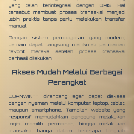
yang telah terintegrasi dengan QRIS. Hal
tersebut membuat proses transaksi menjadi
lebih praktis tanpa perlu melakukan transfer
manual.
Dengan sistem pembayaran yang modern,
pemain dapat langsung menikmati permainan
favorit mereka setelah proses transaksi
berhasil dilakukan.
Akses Mudah Melalui Berbagai
Perangkat
CUANWIN77 dirancang agar dapat diakses
dengan nyaman melalui komputer, laptop, tablet,
maupun smartphone. Tampilan website yang
responsif memudahkan pengguna melakukan
login, memilih permainan, hingga melakukan
transaksi hanya dalam beberapa langkah