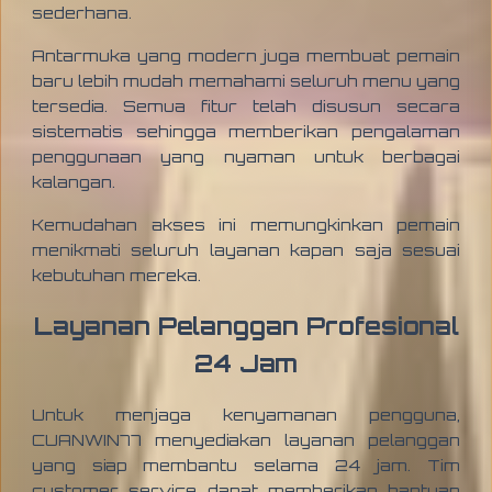
sederhana.
Antarmuka yang modern juga membuat pemain
baru lebih mudah memahami seluruh menu yang
tersedia. Semua fitur telah disusun secara
sistematis sehingga memberikan pengalaman
penggunaan yang nyaman untuk berbagai
kalangan.
Kemudahan akses ini memungkinkan pemain
menikmati seluruh layanan kapan saja sesuai
kebutuhan mereka.
Layanan Pelanggan Profesional
24 Jam
Untuk menjaga kenyamanan pengguna,
CUANWIN77 menyediakan layanan pelanggan
yang siap membantu selama 24 jam. Tim
customer service dapat memberikan bantuan