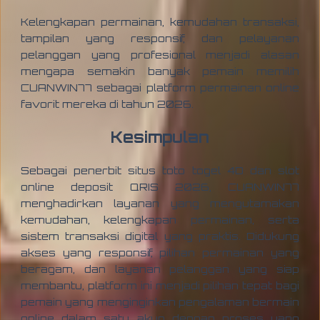
Kelengkapan permainan, kemudahan transaksi,
tampilan yang responsif, dan pelayanan
pelanggan yang profesional menjadi alasan
mengapa semakin banyak pemain memilih
CUANWIN77 sebagai platform permainan online
favorit mereka di tahun 2026.
Kesimpulan
Sebagai penerbit situs toto togel 4D dan slot
online deposit QRIS 2026, CUANWIN77
menghadirkan layanan yang mengutamakan
kemudahan, kelengkapan permainan, serta
sistem transaksi digital yang praktis. Didukung
akses yang responsif, pilihan permainan yang
beragam, dan layanan pelanggan yang siap
membantu, platform ini menjadi pilihan tepat bagi
pemain yang menginginkan pengalaman bermain
online dalam satu akun dengan proses yang