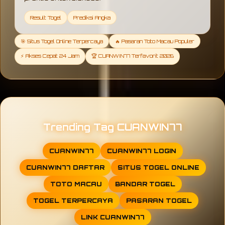
Result Togel
Prediksi Angka
🎯 Situs Togel Online Terpercaya
🔥 Pasaran Toto Macau Populer
⚡ Akses Cepat 24 Jam
🏆 CUANWIN77 Terfavorit 2026
Trending Tag CUANWIN77
CUANWIN77
CUANWIN77 LOGIN
CUANWIN77 DAFTAR
SITUS TOGEL ONLINE
TOTO MACAU
BANDAR TOGEL
TOGEL TERPERCAYA
PASARAN TOGEL
LINK CUANWIN77