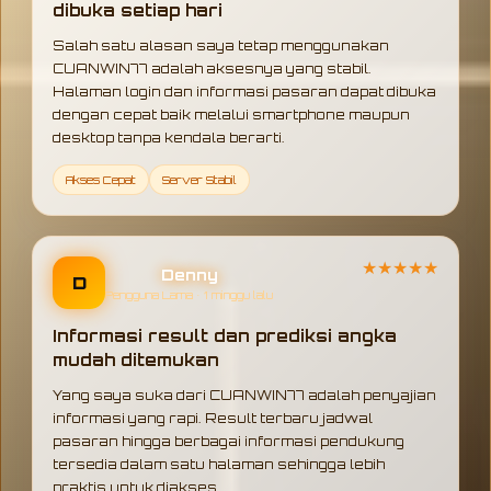
dibuka setiap hari
Salah satu alasan saya tetap menggunakan
CUANWIN77 adalah aksesnya yang stabil.
Halaman login dan informasi pasaran dapat dibuka
dengan cepat baik melalui smartphone maupun
desktop tanpa kendala berarti.
Akses Cepat
Server Stabil
★★★★★
Denny
D
Pengguna Lama • 1 minggu lalu
Informasi result dan prediksi angka
mudah ditemukan
Yang saya suka dari CUANWIN77 adalah penyajian
informasi yang rapi. Result terbaru jadwal
pasaran hingga berbagai informasi pendukung
tersedia dalam satu halaman sehingga lebih
praktis untuk diakses.