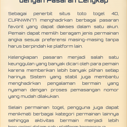
dengan Pasaran Lengkap
Sebagai penerbit situs toto togel 4D,
CUANWIN77 menghadirkan berbagai pasaran
favorit yang dapat diakses dalam satu akun.
Pemain dapat memilih beragam jenis permainan
angka sesuai preferensi masing-masing tanpa
harus berpindah ke platform lain.
Kelengkapan pasaran menjadi salah satu
keunggulan yang banyak dicari oleh para pemain
karena memberikan lebih banyak pilihan setiap
harinya. Sistem yang stabil juga membantu
menghadirkan pengalaman bermain yang
nyaman dengan proses pemasangan nomor
yang mudah dilakukan.
Selain permainan togel, pengguna juga dapat
menikmati berbagai kategori permainan lainnya
sehingga aktivitas bermain menjadi lebih
bervariasi dalam satu platform terpercaya.