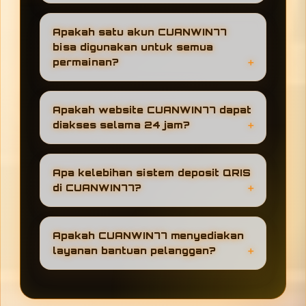
Apakah satu akun CUANWIN77
bisa digunakan untuk semua
permainan?
Apakah website CUANWIN77 dapat
diakses selama 24 jam?
Apa kelebihan sistem deposit QRIS
di CUANWIN77?
Apakah CUANWIN77 menyediakan
layanan bantuan pelanggan?