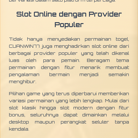
Slot Online dengan Provider
Populer
Tidak hanya menyediakan permainan togel,
CUANWIN77 juga menghadirkan slot online dari
berbagai provider populer yang telah dikenal
luas oleh para pemain. Beragam tema
permainan dengan fitur menarik membuat
pengalaman bermain menjadi semakin
menghibur.
Pilihan game yang terus diperbarui memberikan
variasi permainan yang lebih lengkap. Mulai dari
slot klasik hingga slot modern dengan fitur
bonus, seluruhnya dapat dimainkan melalui
desktop maupun perangkat seluler tanpa
kendala.