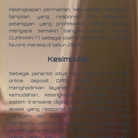
Kelengkapan permainan, kemudahan transaksi,
tampilan yang responsif, dan pelayanan
pelanggan yang profesional menjadi alasan
mengapa semakin banyak pemain memilih
CUANWIN77 sebagai platform permainan online
favorit mereka di tahun 2026.
Kesimpulan
Sebagai penerbit situs toto togel 4D dan slot
online deposit QRIS 2026, CUANWIN77
menghadirkan layanan yang mengutamakan
kemudahan, kelengkapan permainan, serta
sistem transaksi digital yang praktis. Didukung
akses yang responsif, pilihan permainan yang
beragam, dan layanan pelanggan yang siap
membantu, platform ini menjadi pilihan tepat bagi
pemain yang menginginkan pengalaman bermain
online dalam satu akun dengan proses yang