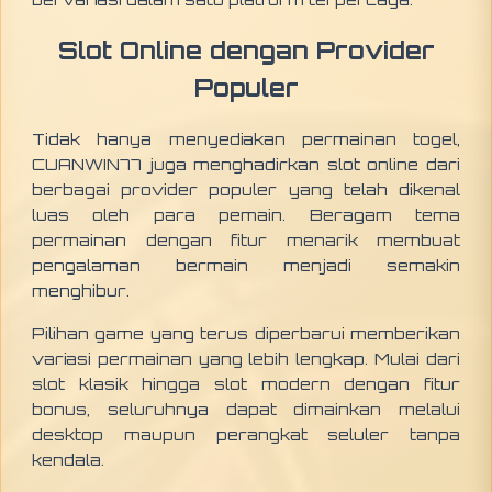
Slot Online dengan Provider
Populer
Tidak hanya menyediakan permainan togel,
CUANWIN77 juga menghadirkan slot online dari
berbagai provider populer yang telah dikenal
luas oleh para pemain. Beragam tema
permainan dengan fitur menarik membuat
pengalaman bermain menjadi semakin
menghibur.
Pilihan game yang terus diperbarui memberikan
variasi permainan yang lebih lengkap. Mulai dari
slot klasik hingga slot modern dengan fitur
bonus, seluruhnya dapat dimainkan melalui
desktop maupun perangkat seluler tanpa
kendala.