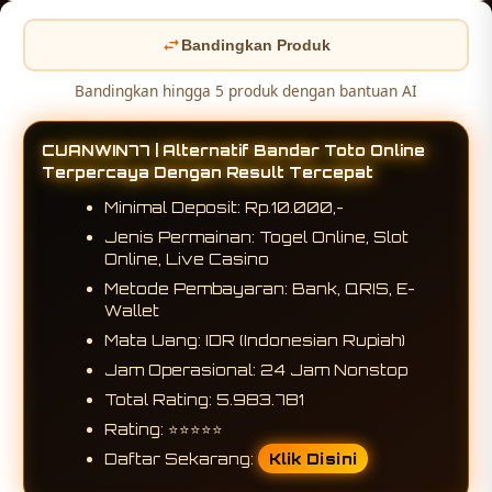
Bandingkan Produk
Bandingkan hingga 5 produk dengan bantuan AI
CUANWIN77 | Alternatif Bandar Toto Online
Terpercaya Dengan Result Tercepat
Minimal Deposit: Rp.10.000,-
Jenis Permainan: Togel Online, Slot
Online, Live Casino
Metode Pembayaran: Bank, QRIS, E-
Wallet
Mata Uang: IDR (Indonesian Rupiah)
Jam Operasional: 24 Jam Nonstop
Total Rating: 5.983.781
Rating: ⭐⭐⭐⭐⭐
Daftar Sekarang:
Klik Disini