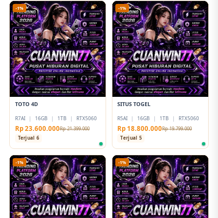
-1%
-1%
TOTO 4D
SITUS TOGEL
R7AI
|
16GB
|
1TB
|
RTX5060
R5AI
|
16GB
|
1TB
|
RTX5060
Rp 23.600.000
Rp 18.800.000
Rp 21.399.000
Rp 19.799.000
Terjual 6
Terjual 5
-1%
-1%