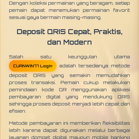
Dengan koleksi permainan yang beragam, setiap
pemain dapat menemukan permainan favorit
sesuai gaya bermain masing-masing.
Deposit QRIS Cepat, Praktis,
dan Modern
Salah satu keunggulan utama
adalah tersedianya metode
CUANWIN77 Login
deposit QRIS yang semakin memudahkan
proses transaksi. Pemain cukup melakukan
pemindaian kode QR menggunakan aplikasi
pembayaran digital yang mendukung QRIS
sehingga proses deposit menjadi lebih cepat dan
efisien.
Metode pembayaran ini memberikan fleksibilitas
lebih karena dapat digunakan melalui berbagai
layanan dompet digital maupun mobile banking