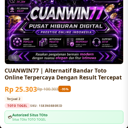
1/6
CUANWIN77 | Alternatif Bandar Toto
Online Terpercaya Dengan Result Tercepat
Rp 25.303
Rp 100.303
-95%
Terjual 2
TOTO TOGEL
SKU:
1S83N0880RID
Autorized Situs TOto
💳
Situs TOto TOTO TOGEL