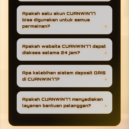
Apakah satu akun CUANWIN77
bisa digunakan untuk semua
permainan?
Apakah website CUANWIN77 dapat
diakses selama 24 jam?
Apa kelebihan sistem deposit QRIS
di CUANWIN77?
Apakah CUANWIN77 menyediakan
layanan bantuan pelanggan?