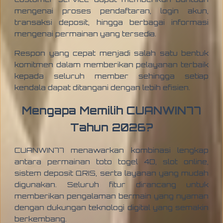
mengenai proses pendaftaran, login akun,
transaksi deposit, hingga berbagai informasi
mengenai permainan yang tersedia.
Respon yang cepat menjadi salah satu bentuk
komitmen dalam memberikan pelayanan terbaik
kepada seluruh member sehingga setiap
kendala dapat ditangani dengan lebih efisien.
Mengapa Memilih CUANWIN77
Tahun 2026?
CUANWIN77 menawarkan kombinasi lengkap
antara permainan toto togel 4D, slot online,
sistem deposit QRIS, serta layanan yang mudah
digunakan. Seluruh fitur dirancang untuk
memberikan pengalaman bermain yang nyaman
dengan dukungan teknologi digital yang semakin
berkembang.