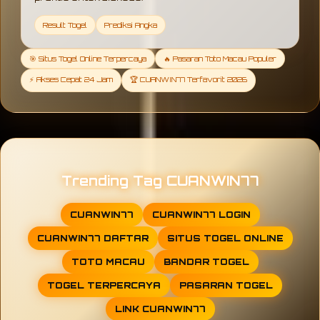
Result Togel
Prediksi Angka
🎯 Situs Togel Online Terpercaya
🔥 Pasaran Toto Macau Populer
⚡ Akses Cepat 24 Jam
🏆 CUANWIN77 Terfavorit 2026
Trending Tag CUANWIN77
CUANWIN77
CUANWIN77 LOGIN
CUANWIN77 DAFTAR
SITUS TOGEL ONLINE
TOTO MACAU
BANDAR TOGEL
TOGEL TERPERCAYA
PASARAN TOGEL
LINK CUANWIN77